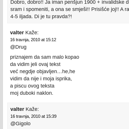
Dobro, dobro!! Ja iman penšjun 1900 + invalidske 
sram i spomeniti, a ona se smješi!! Prisišće joj!! A r
4-5 iljada. Di je tu pravda?!
valter
Kaže:
16 travnja, 2010 at 15:12
@Drug
priznajem da sam malo kopao
da vidim jeli ovaj tekst
već negdje objavljen…he,he
vidim da nije i moja isprika,
a piscu ovog teksta
moj duboki naklon.
valter
Kaže:
16 travnja, 2010 at 15:39
@Gigolo