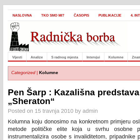
NASLOVNA
TKO SMO MI?
ČASOPIS
PUBLIKACIJE
4. I
Vijesti
Analize
S radnog mjesta
Intervjui
Kolumne
Znan
Categorized |
Kolumne
Pen Šarp : Kazališna predstava
„Sheraton“
Posted on 15 travnja 2010 by admin
Kolumna koju donosimo na konkretnom primjeru osli
metode političke elite koja u svrhu osobne p
instrumentalizira osobe s invaliditetom, pripadnike 