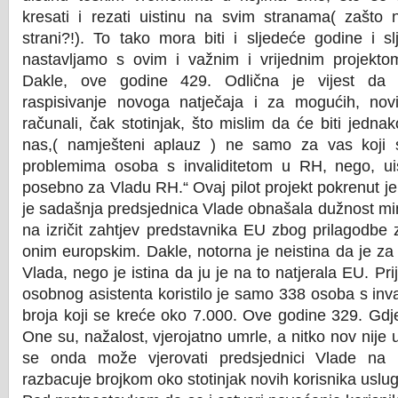
kresati i rezati uistinu na svim stranama( zašto 
strani?!). To tako mora biti i sljedeće godine i sl
nastavljamo s ovim i važnim i vrijednim projekto
Dakle, ove godine 429. Odlična je vijest da p
raspisivanje novoga natječaja i za mogućih, no
računali, čak stotinjak, što mislim da će biti jedna
nas,( namješteni aplauz ) ne samo za vas koji s
problemima osoba s invaliditetom u RH, nego, ui
posebno za Vladu RH.“ Ovaj pilot projekt pokrenut je
je sadašnja predsjednica Vlade obnašala dužnost mi
na izričit zahtjev predstavnika EU zbog prilagodb
onim europskim. Dakle, notorna je neistina da je za
Vlada, nego je istina da ju je na to natjerala EU. Pri
osobnog asistenta koristilo je samo 338 osoba s inv
broja koji se kreće oko 7.000. Ove godine 329. Gdj
One su, nažalost, vjerojatno umrle, a nitko nov nije u
se onda može vjerovati predsjednici Vlade na 
razbacuje brojkom oko stotinjak novih korisnika usl