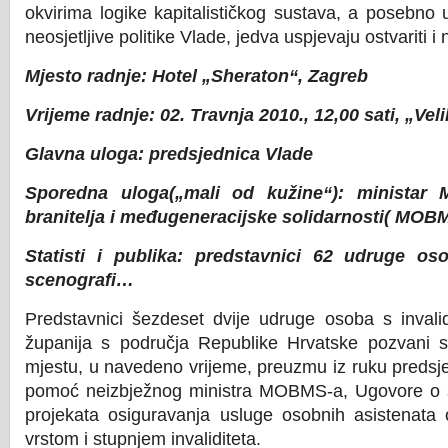
okvirima logike kapitalističkog sustava, a posebno 
neosjetljive politike Vlade, jedva uspjevaju ostvariti i 
Mjesto radnje:
Hotel „Sheraton“, Zagreb
Vrijeme radnje:
02. Travnja 2010., 12,00 sati, „Veli
Glavna uloga:
predsjednica Vlade
Sporedna uloga(„mali od kužine“):
ministar M
branitelja i
međugeneracijske solidarnosti( MOBM
Statisti i publika:
predstavnici 62 udruge oso
scenografi…
Predstavnici šezdeset dvije udruge osoba s invali
županija s područja Republike Hrvatske pozvani
mjestu, u navedeno vrijeme, preuzmu iz ruku predsj
pomoć neizbježnog ministra MOBMS-a, Ugovore o sur
projekata osiguravanja usluge osobnih asistenat
vrstom i stupnjem invaliditeta.