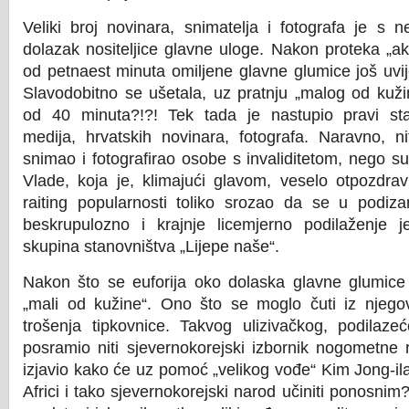
Veliki broj novinara, snimatelja i fotografa je s n
dolazak nositeljice glavne uloge. Nakon proteka „
od petnaest minuta omiljene glavne glumice još uvije
Slavodobitno se ušetala, uz pratnju „malog od kuž
od 40 minuta?!?! Tek tada je nastupio pravi st
medija, hrvatskih novinara, fotografa. Naravno, ni
snimao i fotografirao osobe s invaliditetom, nego su
Vlade, koja je, klimajući glavom, veselo otpozdravl
raiting popularnosti toliko srozao da se u podiza
beskrupulozno i krajnje licemjerno podilaženje je
skupina stanovništva „Lijepe naše“.
Nakon što se euforija oko dolaska glavne glumice s
„mali od kužine“. Ono što se moglo čuti iz njegov
trošenja tipkovnice. Takvog ulizivačkog, podilaz
posramio niti sjevernokorejski izbornik nogometne r
izjavio kako će uz pomoć „velikog vođe“ Kim Jong-ila
Africi i tako sjevernokorejski narod učiniti ponosnim?