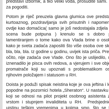
predstavi izbornik, a tko veliki vođa, prosudite sami.
za pogoditi.
Potom je riječ preuzela glavna glumica ove predst
kurtoaznog, pozdravljanja svih prisutnih i napom
ovdje kao domaćica( samo je još nedostajala zdjela
scena bude potpuna ) krenulo se s dobro p
lamentiranjem o tome kako ova Vlada brine o osob
kako je sveta zadaća zaposliti što više osoba ove
bla, bla, bla. Iz godine u godinu, uvijek ista priča. Pre
očito, nije zadaća ove Vlade. Ono što je uslijedilo
iznenadilo je pisca ovih redova, a vjerujem i sve obje
promatrače koji su upoznati s problematikom os
njihovim položajem i statusom u RH.
Doista je poduži spisak neistina koje je ova jeftina i 
popodne na pozornici hotela „Sheraton“. U nastavku 
koji se odnosi na pilot projekt osobnog asistenta
vrstom i stupnjem invaliditeta u RH. Predsjedn
uistinu teškim vremenima u kojima smo, što se t