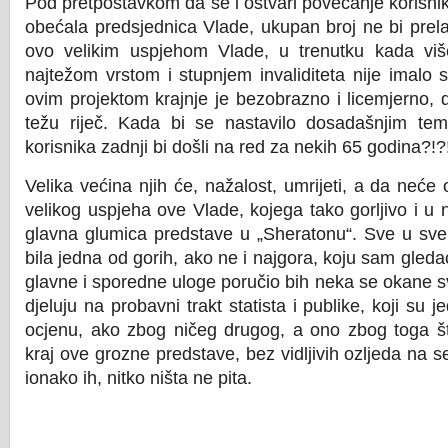
Pod pretpostavkom da se i ostvari povećanje korisni
obećala predsjednica Vlade, ukupan broj ne bi prela
ovo velikim uspjehom Vlade, u trenutku kada vi
najtežom vrstom i stupnjem invaliditeta nije imalo 
ovim projektom krajnje je bezobrazno i licemjerno,
težu riječ. Kada bi se nastavilo dosadašnjim te
korisnika zadnji bi došli na red za nekih 65 godina?!?
Velika većina njih će, nažalost, umrijeti, a da neće o
velikog uspjeha ove Vlade, kojega tako gorljivo i u
glavna glumica predstave u „Sheratonu“. Sve u sve
bila jedna od gorih, ako ne i najgora, koju sam gledao
glavne i sporedne uloge poručio bih neka se okane s
djeluju na probavni trakt statista i publike, koji su je
ocjenu, ako zbog ničeg drugog, a ono zbog toga št
kraj ove grozne predstave, bez vidljivih ozljeda na s
ionako ih, nitko ništa ne pita.