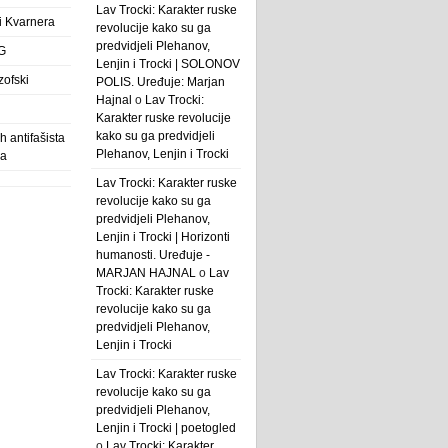
Lav Trocki: Karakter ruske
 i Kvarnera
revolucije kako su ga
predvidjeli Plehanov,
G
Lenjin i Trocki | SOLONOV
zofski
POLIS. Uređuje: Marjan
Hajnal
o
Lav Trocki:
Karakter ruske revolucije
kako su ga predvidjeli
 antifašista
Plehanov, Lenjin i Trocki
ba
Lav Trocki: Karakter ruske
revolucije kako su ga
predvidjeli Plehanov,
Lenjin i Trocki | Horizonti
humanosti. Uređuje -
MARJAN HAJNAL
o
Lav
Trocki: Karakter ruske
revolucije kako su ga
predvidjeli Plehanov,
Lenjin i Trocki
Lav Trocki: Karakter ruske
revolucije kako su ga
predvidjeli Plehanov,
Lenjin i Trocki | poetogled
o
Lav Trocki: Karakter