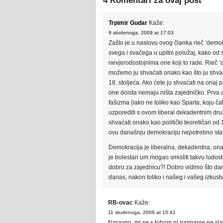
4 Komentari za ovaj post
Trpimir Gudar
Kaže:
9 studenoga, 2009 at 17:03
Zašto je u naslovu ovog članka rieč ‘demo
svega i svačega u upitni položaj, kako od 
nevjerodostojnima one koji to rade. Rieč ‘
možemo ju shvaćati onako kao što ju shvaća
18. stoljeća. Ako ćete ju shvaćati na onaj 
one doista nemaju ništa zajedničko. Prva 
fašizma (iako ne toliko kao Sparta, koju č
uzporediti s ovom liberal dekadentnim dr
shvaćati onako kao politički teoretičari od
ovu današnju demokraciju nepotrebno stavlj
Demokracija je liberalna, dekadentna, ona št
je bolestan um mogao smisliti takvu ludos
dobro za zajednicu?! Dobro vidimo što dana
danas, nakon toliko i našeg i vašeg izkustv
RB-ovac
Kaže:
11 studenoga, 2009 at 15:41
Naravno, mi se s tobom ni najmanje ne sla