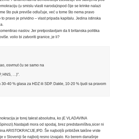
mokraciju (u smislu vlasti naroda)ispod čije se krinke nalazi
tome što puk previše odlučuje, već u tome što nema pravo
to pravo je prividno – vlast pripada kapitalu. Jedina istinska
a.
omentirao naslov. Jer pretpostavljam da ti britanska politika
še. volio bi zatvoriti granice, je li?
ao, osvrnut ću se samo na
, HNS, …)”.
jih 30-40 % glasa za HDZ ili SDP. Dakle, 10-20 % ljudi sa pravom
mokracija je torej takrat absolutna, ko jE VLADAVINA
ozi).Nastajati mora od spodaj, brez predstavništva,sicer ni
ina ARISTOKRACIJE,IPD. Še najboljši približek takšne vrste
 je v Sloveniji še najbolj resno izvajalo. Ko berem današnje