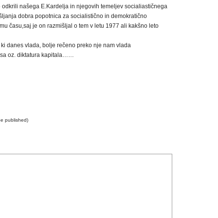
o odkrili našega E.Kardelja in njegovih temeljev socialiastičnega
ljanja dobra popotnica za socialistično in demokratično
emu času,saj je on razmišljal o tem v letu 1977 ali kakšno leto
 ki danes vlada, bolje rečeno preko nje nam vlada
arsa oz. diktatura kapitala……
 be published)