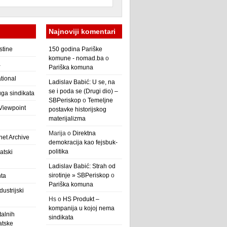
Najnoviji komentari
stine
150 godina Pariške
komune - nomad.ba
o
a
Pariška komuna
ational
Ladislav Babić: U se, na
se i poda se (Drugi dio) –
ga sindikata
SBPeriskop
o
Temeljne
 Viewpoint
postavke historijskog
materijalizma
Marija
o
Direktna
net Archive
demokracija kao fejsbuk-
politika
atski
Ladislav Babić: Strah od
sirotinje » SBPeriskop
o
nta
Pariška komuna
ustrijski
Hs
o
HS Produkt –
kompanija u kojoj nema
alnih
sindikata
atske