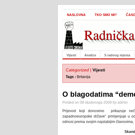
NASLOVNA
TKO SMO MI?
ČASO
Vijesti
Analize
S radnog mjesta
Categorized |
Vijesti
Tags :
Britanija
O blagodatima “demo
Posted on 08 studenoga 2009 by admin
Prijevod koji donosimo prikazuje nečo
zapadnoeuropske države” primjenjuje u od
odnosi prema svojim najslabijim članovima, Br
Skanda