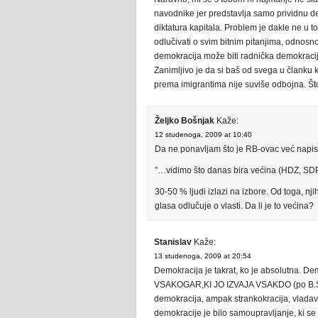
navodnike jer predstavlja samo prividnu de
diktatura kapitala. Problem je dakle ne u 
odlučivati o svim bitnim pitanjima, odnosno 
demokracija može biti radnička demokracij
Zanimljivo je da si baš od svega u članku k
prema imigrantima nije suviše odbojna. Štovi
Željko Bošnjak
Kaže:
12 studenoga, 2009 at 10:40
Da ne ponavljam što je RB-ovac već napis
”…vidimo što danas bira većina (HDZ, SDP
30-50 % ljudi izlazi na izbore. Od toga, n
glasa odlučuje o vlasti. Da li je to većina?
Stanislav
Kaže:
13 studenoga, 2009 at 20:54
Demokracija je takrat, ko je absolutna. De
VSAKOGAR,KI JO IZVAJA VSAKDO (po B.Spin
demokracija, ampak strankokracija, vladav
demokracije je bilo samoupravljanje, ki se