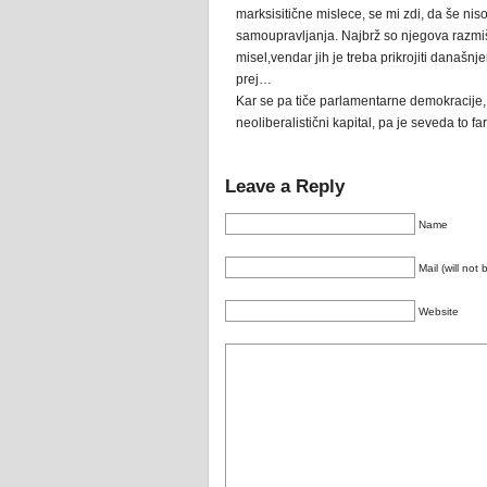
marksisitične mislece, se mi zdi, da še nis
samoupravljanja. Najbrž so njegova razmiš
misel,vendar jih je treba prikrojiti današnj
prej…
Kar se pa tiče parlamentarne demokracije,
neoliberalistični kapital, pa je seveda to f
Leave a Reply
Name
Mail (will not
Website