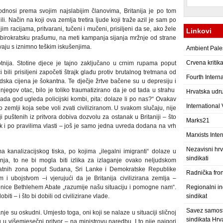
dnosi prema svojim najslabijim članovima, Britanija je po tom
li. Način na koji ova zemlja tretira ljude koji traže azil je sam po
m racijama, pritvarani, tučeni i mučeni, prisiljeni da se, ako žele
Linkovi
nu birokratsku prašumu, na meti kampanja sijanja mržnje od strane
avaju s iznimno teškim iskušenjima.
Ambient Pale
Crvena kritik
tnija. Stotine djece je tajno zaključano u crnim rupama poput
bili prisiljeni započeti štrajk glađu protiv brutalnog tretmana od
Fourth Intern
judska cijena je šokantna. Te dječje žrtve bačene su u depresiju i
jegov otac, bilo je toliko traumatizirano da je od tada u strahu
Hrvatska udru
„kada god ugleda policijski kombi, pita: dolaze li po nas?“ Ovakav
International
go zemlji koja sebe voli zvati civiliziranom. U svakom slučaju, nije
ji puštenih iz pritvora dobiva dozvolu za ostanak u Britaniji – što
Marks21
ak i po pravilima vlasti – još je samo jedna uvreda dodana na vrh
Marxists Inter
Nezavisni hrv
a kanalizacijskog tiska, po kojima „ilegalni imigranti“ dolaze u
sindikati
nja, to ne bi mogla biti izlika za izlaganje ovako neljudskom
 ratnih zona poput Sudana, Sri Lanke i Demokratske Republike
Radnička fro
i ubojstvom –i vjerujući da je Britanija civilizirana zemlja –
učenice Bethlehem Abate „razumije našu situaciju i pomogne nam“.
Regionalni ind
iti – i što bi dobili od civilizirane vlade.
sindikat
Savez samost
e su oskudni. Umjesto toga, oni koji se nalaze u situaciji sličnoj
sindikata Hrv
u višemjesečni pritvor – na ministrovu naredbu. I to nije najgori