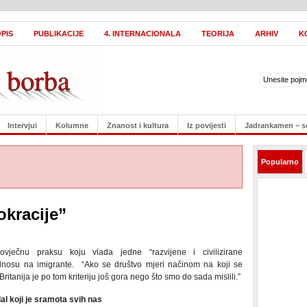
PIS
PUBLIKACIJE
4. INTERNACIONALA
TEORIJA
ARHIV
K
Intervjui
Kolumne
Znanost i kultura
Iz povijesti
Jadrankamen – s
Popularno
kracije”
vječnu praksu koju vlada jedne “razvijene i civilizirane
nosu na imigrante. “Ako se društvo mjeri načinom na koji se
itanija je po tom kriteriju još gora nego što smo do sada mislili.”
l koji je sramota svih nas