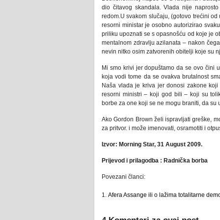
dio čitavog skandala. Vlada nije naprosto
redom.U svakom slučaju, (gotovo trećini od 
resorni ministar je osobno autorizirao svaku 
priliku upoznati se s opasnošću od koje je obi
mentalnom zdravlju azilanata – nakon čega 
nevin nitko osim zatvorenih obitelji koje su n
Mi smo krivi jer dopuštamo da se ovo čini u
koja vodi tome da se ovakva brutalnost sma
Naša vlada je kriva jer donosi zakone koji
resorni ministri – koji god bili – koji su t
borbe za one koji se ne mogu braniti, da su u
Ako Gordon Brown želi ispravljati greške, 
za pritvor. i može imenovati, osramotiti i otpust
Izvor: Morning Star, 31 August 2009.
Prijevod i prilagodba : Radnička borba
Povezani članci:
Afera Assange ili o lažima totalitarne dem