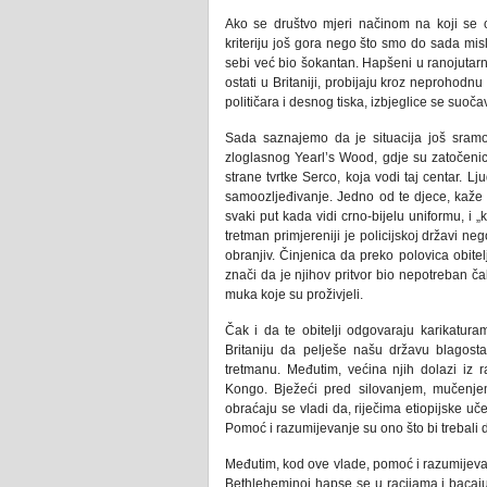
Ako se društvo mjeri načinom na koji se o
kriteriju još gora nego što smo do sada misli
sebi već bio šokantan. Hapšeni u ranojutarnji
ostati u Britaniji, probijaju kroz neprohod
političara i desnog tiska, izbjeglice se suoč
Sada saznajemo da je situacija još sramo
zloglasnog Yearl’s Wood, gdje su zatočenici 
strane tvrtke Serco, koja vodi taj centar. L
samoozljeđivanje. Jedno od te djece, kaže n
svaki put kada vidi crno-bijelu uniformu, i 
tretman primjereniji je policijskoj državi ne
obranjiv. Činjenica da preko polovica obitel
znači da je njihov pritvor bio nepotreban č
muka koje su proživjeli.
Čak i da te obitelji odgovaraju karikaturam
Britaniju da pelješe našu državu blagosta
tretmanu. Međutim, većina njih dolazi iz
Kongo. Bježeći pred silovanjem, mučenjem 
obraćaju se vladi da, riječima etiopijske 
Pomoć i razumijevanje su ono što bi trebali dob
Međutim, kod ove vlade, pomoć i razumijevanj
Bethleheminoj hapse se u racijama i bacaju 