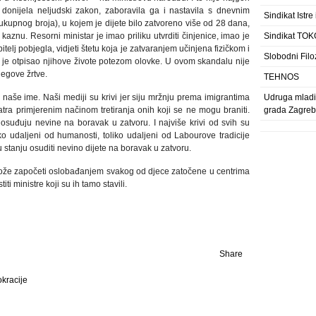
 donijela neljudski zakon, zaboravila ga i nastavila s dnevnim
Sindikat Istre
ukupnog broja), u kojem je dijete bilo zatvoreno više od 28 dana,
kaznu. Resorni ministar je imao priliku utvrditi činjenice, imao je
Sindikat TOK
telj pobjegla, vidjeti štetu koja je zatvaranjem učinjena fizičkom i
Slobodni Filo
je otpisao njihove živote potezom olovke. U ovom skandalu nije
jegove žrtve.
TEHNOS
 naše ime. Naši mediji su krivi jer siju mržnju prema imigrantima
Udruga mladih
tra primjerenim načinom tretiranja onih koji se ne mogu braniti.
grada Zagre
 osuđuju nevine na boravak u zatvoru. I najviše krivi od svih su
oliko udaljeni od humanosti, toliko udaljeni od Labourove tradicije
 stanju osuditi nevino dijete na boravak u zatvoru.
može započeti oslobađanjem svakog od djece zatočene u centrima
iti ministre koji su ih tamo stavili.
Share
okracije