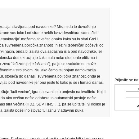
kracija’ stavljena pod navodnike? Mislim da to dovođenje
strane vas tako i od strane nekih kvazidesničara, samo čini
demokracija’ možemo shvaćati onako kako su to stari Grci i
 suvremena politička znanost i njezini teoretičari počevši od
prvi način, onda bi zaista ova sadašnja išla pod navodnike, jer
atenska demokracija je čak imala neke elemente elitizma i
ak zovu “fašizam prije fašizma”), pa ju se svakako ne može
užtvenim ustrojstvom. Nu, ako ćemo taj pojam demokracija
 18. stoljeća do danas i suvremena politička znanost, onda je
Prijavite se n
ati pod navodnike jer ona jeste to kako ju se i tumači danas.
uje ‘kult većine’, igra na kvantitetu umjesto na kvalitetu. Koji li
t da ako većina nešto odabere to automatski postaje nešto
s bira većina (HDZ, SDP, HNS, …), pa se upitajte i vi koliko je
P
a, zaista poželjno štovati tu lažnu ‘vladavinu puka’!
žemo. Parlamentarna demokracija zaslužuje biti stavljena pod