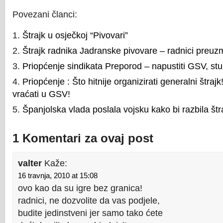
Povezani članci:
Štrajk u osječkoj “Pivovari”
Štrajk radnika Jadranske pivovare – radnici preuzm
Priopćenje sindikata Preporod – napustiti GSV, stup
Priopćenje : Što hitnije organizirati generalni štraj
vraćati u GSV!
Španjolska vlada poslala vojsku kako bi razbila štra
1 Komentari za ovaj post
valter
Kaže:
16 travnja, 2010 at 15:08
ovo kao da su igre bez granica!
radnici, ne dozvolite da vas podjele,
budite jedinstveni jer samo tako ćete