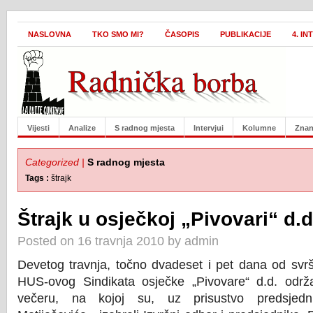
NASLOVNA
TKO SMO MI?
ČASOPIS
PUBLIKACIJE
4. I
Vijesti
Analize
S radnog mjesta
Intervjui
Kolumne
Znan
Categorized |
S radnog mjesta
Tags :
štrajk
Štrajk u osječkoj „Pivovari“ d.d
Posted on 16 travnja 2010 by admin
Devetog travnja, točno dvadeset i pet dana od svrš
HUS-ovog Sindikata osječke „Pivovare“ d.d. održ
večeru, na kojoj su, uz prisustvo predsje