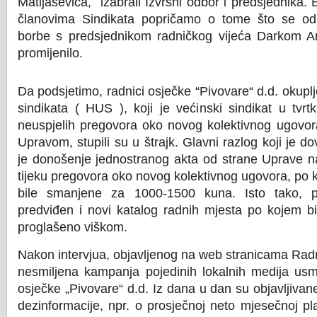
Matijaševića, izabrali Izvršni odbor i predsjednika. B
članovima Sindikata popričamo o tome što se od
borbe s predsjednikom radničkog vijeća Darkom 
promijenilo.
Da podsjetimo, radnici osječke “Pivovare“ d.d. okuplj
sindikata ( HUS ), koji je većinski sindikat u tvrt
neuspjelih pregovora oko novog kolektivnog ugovor
Upravom, stupili su u štrajk. Glavni razlog koji je do
je donošenje jednostranog akta od strane Uprave 
tijeku pregovora oko novog kolektivnog ugovora, po 
bile smanjene za 1000-1500 kuna. Isto tako, p
predviđen i novi katalog radnih mjesta po kojem bi
proglašeno viškom.
Nakon intervjua, objavljenog na web stranicama Radn
nesmiljena kampanja pojedinih lokalnih medija usm
osječke „Pivovare“ d.d. Iz dana u dan su objavljivane
dezinformacije, npr. o prosječnoj neto mjesečnoj pl