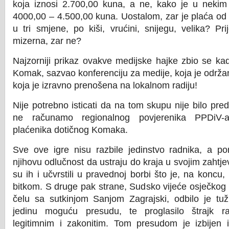
koja iznosi 2.700,00 kuna, a ne, kako je u nekim 
4000,00 – 4.500,00 kuna. Uostalom, zar je plaća od
u tri smjene, po kiši, vrućini, snijegu, velika? Pri
mizerna, zar ne?
Najzorniji prikaz ovakve medijske hajke zbio se kad
Komak, sazvao konferenciju za medije, koja je održan
koja je izravno prenošena na lokalnom radiju!
Nije potrebno isticati da na tom skupu nije bilo pre
ne računamo regionalnog povjerenika PPDiV-
plaćenika dotičnog Komaka.
Sve ove igre nisu razbile jedinstvo radnika, a po
njihovu odlučnost da ustraju do kraja u svojim zahtjev
su ih i učvrstili u pravednoj borbi što je, na koncu,
bitkom. S druge pak strane, Sudsko vijeće osječkog
čelu sa sutkinjom Sanjom Zagrajski, odbilo je tuž
jedinu moguću presudu, te proglasilo štrajk ra
legitimnim i zakonitim. Tom presudom je izbijen i