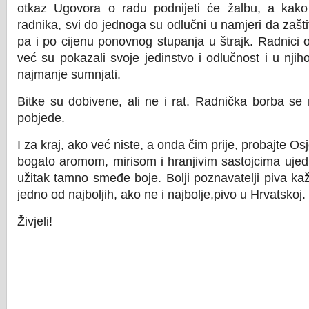
otkaz Ugovora o radu podnijeti će žalbu, a kako
radnika, svi do jednoga su odlučni u namjeri da zašt
pa i po cijenu ponovnog stupanja u štrajk. Radnici 
već su pokazali svoje jedinstvo i odlučnost i u njihov
najmanje sumnjati.
Bitke su dobivene, ali ne i rat. Radnička borba se
pobjede.
I za kraj, ako već niste, a onda čim prije, probajte Os
bogato aromom, mirisom i hranjivim sastojcima uje
užitak tamno smeđe boje. Bolji poznavatelji piva ka
jedno od najboljih, ako ne i najbolje,pivo u Hrvatskoj.
Živjeli!