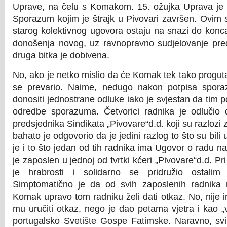
Uprave, na čelu s Komakom. 15. ožujka Uprava je s
Sporazum kojim je štrajk u Pivovari završen. Ovi
starog kolektivnog ugovora ostaju na snazi do kon
donošenja novog, uz ravnopravno sudjelovanje pred
druga bitka je dobivena.
No, ako je netko mislio da će Komak tek tako proguta
se prevario. Naime, nedugo nakon potpisa spora
donositi jednostrane odluke iako je svjestan da tim p
odredbe sporazuma. Četvorici radnika je odlučio d
predsjednika Sindikata „Pivovare“d.d. koji su razlozi 
bahato je odgovorio da je jedini razlog to što su bili 
je i to što jedan od tih radnika ima Ugovor o radu n
je zaposlen u jednoj od tvrtki kćeri „Pivovare“d.d. Pri
je hrabrosti i solidarno se pridružio ostalim
Simptomatično je da od svih zaposlenih radnika
Komak upravo tom radniku želi dati otkaz. No, nije 
mu uručiti otkaz, nego je dao petama vjetra i kao „ve
portugalsko Svetište Gospe Fatimske. Naravno, svi r