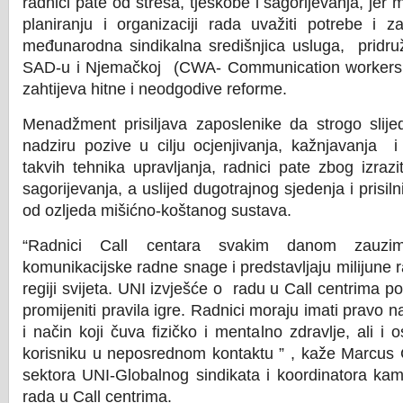
radnici pate od stresa, tjeskobe i sagorijevanja, jer
planiranju i organizaciji rada uvažiti potrebe i z
međunarodna sindikalna središnjica usluga, pridru
SAD-u i Njemačkoj (CWA- Communication workers of
zahtijeva hitne i neodgodive reforme.
Menadžment prisiljava zaposlenike da strogo slijed
nadziru pozive u cilju ocjenjivanja, kažnjavanja i
takvih tehnika upravljanja, radnici pate zbog izrazi
sagorijevanja, a uslijed dugotrajnog sjedenja i prisiln
od ozljeda mišićno-koštanog sustava.
“Radnici Call centara svakim danom zauzi
komunikacijske radne snage i predstavljaju milijune 
regiji svijeta. UNI izvješće o radu u Call centrima
promijeniti pravila igre. Radnici moraju imati pravo n
i način koji čuva fizičko i mentalno zdravlje, ali i 
korisniku u neposrednom kontaktu ” , kaže Marcus C
sektora UNI-Globalnog sindikata i koordinatora kam
rada u Call centrima.