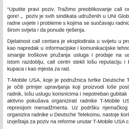
“Uputite pravi poziv. Tražimo preoblikovanje call
gore! „ poziv je svih sindikata udruženih u UNI Glo
radne uvjete i probleme s kojima se suočavaju radni
širom svijeta i da ponude rješenja.
Djelatnost call centara je eksplodirala u svijetu u pr
kao napredak u informacijske i komunikacijske tehno
smanjje troškove pružanja usluga i prodaje na u
istom razdoblju, call centri stekli lošu reputaciju 
kupaca i kao mjesta za rad.
T-Mobile USA, koje je podružnica tvrtke Deutsche 
je očiti primjer upravljanja koji proizvodi loše pos
radnik, lošu uslugu korisnicima i nepotreban gubitak 
aktivno pokušava organizirati radnike T-Mobile U
represijom menadžmenta. Uz podršku njemačkog si
organizira radnike u Deutsche Telekomu, nastoje koris
izvještaja za poziv na reforme unutar T-Mobile USA ca