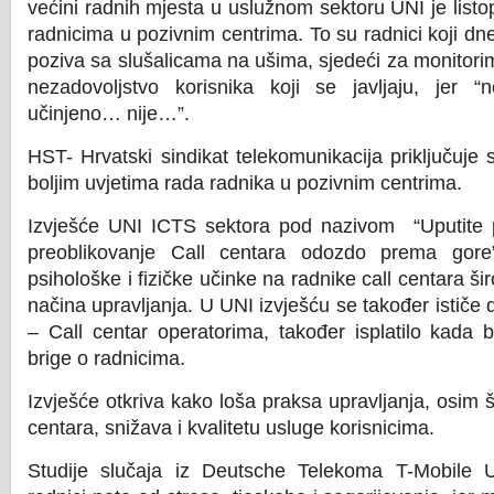
većini radnih mjesta u uslužnom sektoru UNI je list
radnicima u pozivnim centrima. To su radnici koji d
poziva sa slušalicama na ušima, sjedeći za monitori
nezadovoljstvo korisnika koji se javljaju, jer 
učinjeno… nije…”.
HST- Hrvatski sindikat telekomunikacija priključuje
boljim uvjetima rada radnika u pozivnim centrima.
Izvješće UNI ICTS sektora pod nazivom “Uputite p
preoblikovanje Call centara odozdo prema gore”,
psihološke i fizičke učinke na radnike call centara ši
načina upravljanja. U UNI izvješću se također ističe
– Call centar operatorima, također isplatilo kada b
brige o radnicima.
Izvješće otkriva kako loša praksa upravljanja, osim št
centara, snižava i kvalitetu usluge korisnicima.
Studije slučaja iz Deutsche Telekoma T-Mobile