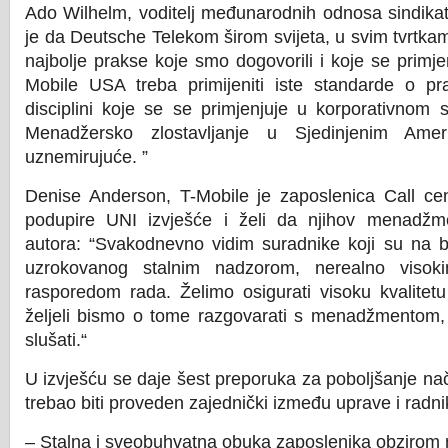
Ado Wilhelm, voditelj međunarodnih odnosa sindikat
je da Deutsche Telekom širom svijeta, u svim tvrtkama
najbolje prakse koje smo dogovorili i koje se primj
Mobile USA treba primijeniti iste standarde o pra
disciplini koje se se primjenjuje u korporativnom 
Menadžersko zlostavljanje u Sjedinjenim Ame
uznemirujuće. ”
Denise Anderson, T-Mobile je zaposlenica Call cen
podupire UNI izvješće i želi da njihov menadžm
autora: “Svakodnevno vidim suradnike koji su na b
uzrokovanog stalnim nadzorom, nerealno visoki
rasporedom rada. Želimo osigurati visoku kvalitetu
željeli bismo o tome razgovarati s menadžmentom, a
slušati.“
U izvješću se daje šest preporuka za poboljšanje nači
trebao biti proveden zajednički između uprave i radni
– Stalna i sveobuhvatna obuka zaposlenika obzirom n