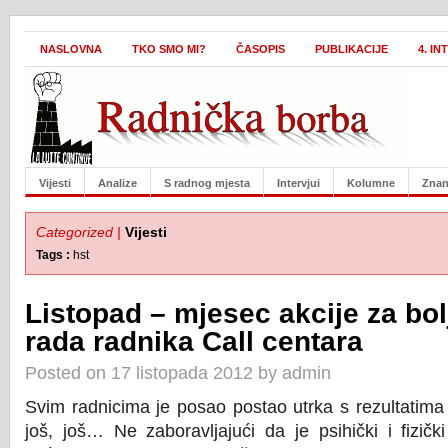
NASLOVNA
TKO SMO MI?
ČASOPIS
PUBLIKACIJE
4. I
Vijesti
Analize
S radnog mjesta
Intervjui
Kolumne
Znan
Categorized |
Vijesti
Tags :
hst
Listopad – mjesec akcije za bol
rada radnika Call centara
Posted on 17 listopada 2012 by admin
Svim radnicima je posao postao utrka s rezultatima i
još, još… Ne zaboravljajući da je psihički i fizič