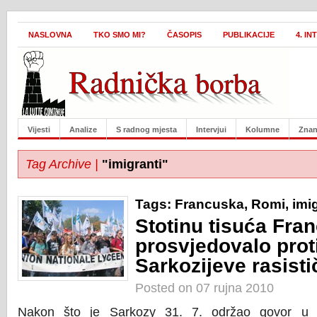
NASLOVNA
TKO SMO MI?
ČASOPIS
PUBLIKACIJE
4. I
Vijesti
Analize
S radnog mjesta
Intervjui
Kolumne
Znan
Tag Archive |
"imigranti"
Tags:
Francuska
,
Romi
,
imi
Stotinu tisuća Fra
prosvjedovalo prot
Sarkozijeve rasisti
Posted on 07 rujna 2010
Nakon što je Sarkozy 31. 7. održao govor u G