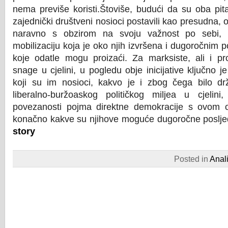
nema previše koristi.Štoviše, budući da su oba pit
zajednički društveni nosioci postavili kao presudna, o
naravno s obzirom na svoju važnost po sebi,
mobilizaciju koja je oko njih izvršena i dugoročnim p
koje odatle mogu proizaći. Za marksiste, ali i pro
snage u cjelini, u pogledu obje inicijative ključno je
koji su im nosioci, kakvo je i zbog čega bilo drža
liberalno-buržoaskog političkog miljea u cjelin
povezanosti pojma direktne demokracije s ovom 
konačno kakve su njihove moguće dugoročne poslje
story
Posted in
Anal