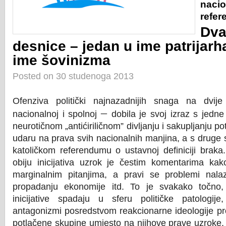
nacio
refe
Dva
desnice – jedan u ime patrijarha
ime šovinizma
Posted on 30 studenoga 2013
Ofenziva politički najnazadnijih snaga na dvij
–
nacionalnoj i spolnoj
dobila je svoj izraz s jedn
neurotičnom „antićiriličn
om
”
d
ivljanju i sakupljanju 
udaru na prava svih nacionalnih manjina, a s druge s
katoličkom referendumu o ustavnoj definiciji brak
obiju inicijativa uzrok je čestim komentarima ka
marginalnim pitanjima, a pravi se problemi nala
propadanju ekonomije itd. To je svakako točno
inicijative spadaju u sferu političke patologij
antagonizmi posredstvom reakcionarne ideologije pro
potlačene skupine umjesto na njihove prave uzroke, 