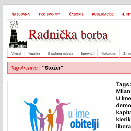
NASLOVNA
TKO SMO MI?
ČASOPIS
PUBLIKACIJE
4. I
Vijesti
Analize
S radnog mjesta
Intervjui
Kolumne
Znan
Tag Archive |
"Stožer"
Tags
Milan
U ime 
demo
kapit
kleri
liber