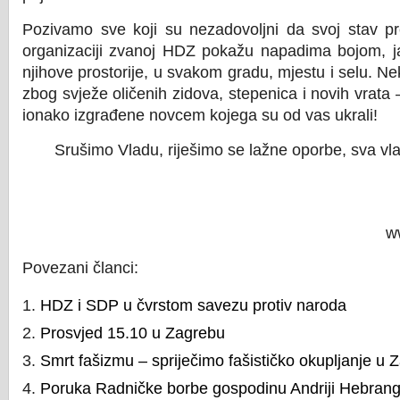
Pozivamo sve koji su nezadovoljni da svoj stav pr
organizaciji zvanoj HDZ pokažu napadima bojom, ja
njihove prostorije, u svakom gradu, mjestu i selu. Ne
zbog svježe oličenih zidova, stepenica i novih vrata –
ionako izgrađene novcem kojega su od vas ukrali!
Srušimo Vladu, riješimo se lažne oporbe, sva vla
w
Povezani članci:
HDZ i SDP u čvrstom savezu protiv naroda
Prosvjed 15.10 u Zagrebu
Smrt fašizmu – spriječimo fašističko okupljanje u 
Poruka Radničke borbe gospodinu Andriji Hebran