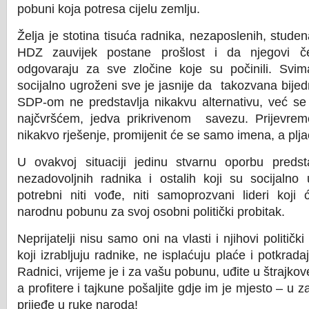
pobuni koja potresa cijelu zemlju.
Želja je stotina tisuća radnika, nezaposlenih, studen
HDZ zauvijek postane prošlost i da njegovi č
odgovaraju za sve zločine koje su počinili. Svima
socijalno ugroženi sve je jasnije da takozvana bije
SDP-om ne predstavlja nikakvu alternativu, već s
najčvršćem, jedva prikrivenom savezu. Prijevreme
nikakvo rješenje, promijenit će se samo imena, a plja
U ovakvoj situaciji jedinu stvarnu oporbu predsta
nezadovoljnih radnika i ostalih koji su socijalno
potrebni niti vođe, niti samoprozvani lideri koji će
narodnu pobunu za svoj osobni politički probitak.
Neprijatelji nisu samo oni na vlasti i njihovi politički p
koji izrabljuju radnike, ne isplaćuju plaće i potkrad
Radnici, vrijeme je i za vašu pobunu, uđite u štrajkov
a profitere i tajkune pošaljite gdje im je mjesto – u 
prijeđe u ruke naroda!