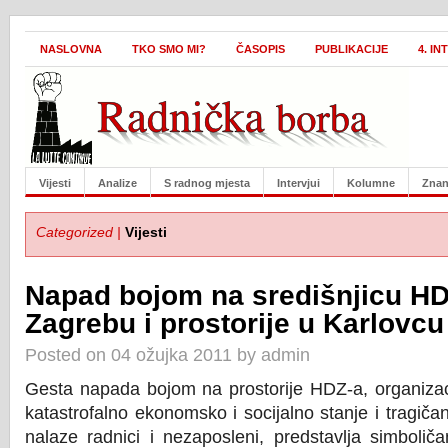
NASLOVNA
TKO SMO MI?
ČASOPIS
PUBLIKACIJE
4. I
Vijesti
Analize
S radnog mjesta
Intervjui
Kolumne
Znan
Categorized |
Vijesti
Napad bojom na središnjicu HD
Zagrebu i prostorije u Karlovcu
Posted on 04 ožujka 2011 by admin
Gesta napada bojom na prostorije HDZ-a, organizac
katastrofalno ekonomsko i socijalno stanje i tragič
nalaze radnici i nezaposleni, predstavlja simboli