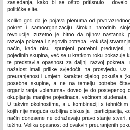
zasjedanja, kako bi se oštro pritisnulo i dovelo
političke elite.
Koliko god da je pojava plenuma od prvorazrednog 
pokret i samoorganizaciju širokih narodnih sl
revolucije izuzetno je bitno da njihov nastanak p
razvoja pokreta i njegovih potreba. Pokušaj stvaran
način, kada nisu ispunjeni potrebni preduvjeti, n
pojedinih skupina, već se u kratkom roku pokazuje k
te predstavlja opasnost za daljnji razvoj pokreta
nažalost imali prilike svjedočiti na prosvjedu. Uz 
preuranjenost i umjetni karakter cijelog pokušaja (
posebne skupine, a ne na temelju potrebe čitav
organiziranja «plenuma» doveo je do postepenog os
okupljanja manjine pojedinaca, većinom studenata,
U takvim okolnostima, a u kombinaciji s tehničkim 
kojih nije moguća ozbiljna diskusija i participacija, 
način donesene ne odražavaju pravo stanje stvari, n
težinu. Velika opasnost od ovakvih preuranjenih poku