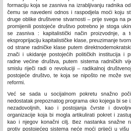
formaciju koja se zasniva na izrabljivanju radnika od 
čemu se navedeni odnos i raspodjela moći koju s
druge oblike društvene stvarnosti – prije svega na p
promijenili postojeće društvo potrebno je stoga uki
se zasniva : kapitalistički način proizvodnje, a 
eksproprijaciju kapitalističke klase, preuzimanje tvor
od strane radničke klase putem direktnodemokratsk
znači i ukidanje postojećih političkih institucija i 
radne većine društva, putem sistema radničkih v
smislu riječi radi o revoluciji – radikalnoj društven
postojeće društvo, te koja se nipošto ne može sv
reformi.
Već se sada u socijalnom pokretu snažno počinj
nedostatak prepoznatog programa oko kojega bi se iz
nezadovoljnih, kao i postojanja čvrste i dovolj
organizacije koja bi mogla artikulirati pokret i zastu
kao i njegov konačni cilj. Bez nastanka snažne ra
protiv postojećeg sistema neće moći prijeći u višu