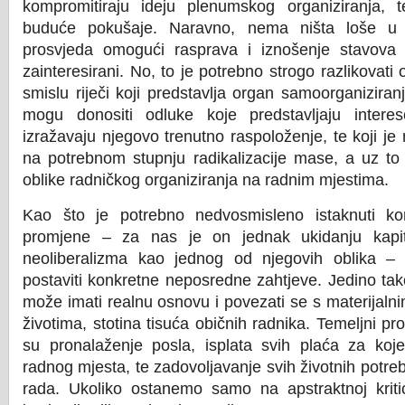
kompromitiraju ideju plenumskog organiziranja, 
buduće pokušaje. Naravno, nema ništa loše 
prosvjeda omogući rasprava i iznošenje stavova
zainteresirani. No, to je potrebno strogo razlikova
smislu riječi koji predstavlja organ samoorganizir
mogu donositi odluke koje predstavljaju intere
izražavaju njegovo trenutno raspoloženje, te koji j
na potrebnom stupnju radikalizacije mase, a uz to 
oblike radničkog organiziranja na radnim mjestima.
Kao što je potrebno nedvosmisleno istaknuti ko
promjene – za nas je on jednak ukidanju kapi
neoliberalizma kao jednog od njegovih oblika –
postaviti konkretne neposredne zahtjeve. Jedino tak
može imati realnu osnovu i povezati se s materijaln
životima, stotina tisuća običnih radnika. Temeljni p
su pronalaženje posla, isplata svih plaća za koje
radnog mjesta, te zadovoljavanje svih životnih potre
rada. Ukoliko ostanemo samo na apstraktnoj kritic