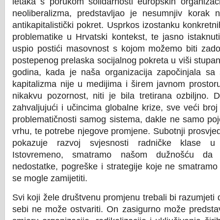
letaka s porukom solidarnosti europskih organizac
neoliberalizma, predstavljao je nesumnjiv korak n
antikapitalistički pokret. Usprkos izostanku konkretni
problematike u Hrvatski kontekst, te jasno istaknuti
uspio postići masovnost s kojom možemo biti zadov
postepenog prelaska socijalnog pokreta u viši stupan
godina, kada je naša organizacija započinjala sa 
kapitalizma nije u medijima i širem javnom prostor
nikakvu pozornost, niti je bila tretirana ozbiljno. 
zahvaljujući i učincima globalne krize, sve veći broj 
problematičnosti samog sistema, dakle ne samo po
vrhu, te potrebe njegove promjene. Subotnji prosvje
pokazuje razvoj svjesnosti radničke klase u 
Istovremeno, smatramo našom dužnošću da
nedostatke, pogreške i strategije koje ne smatramo
se mogle zamijetiti.
Svi koji žele društvenu promjenu trebali bi razumjeti
sebi ne može ostvariti. On zasigurno može predstavl