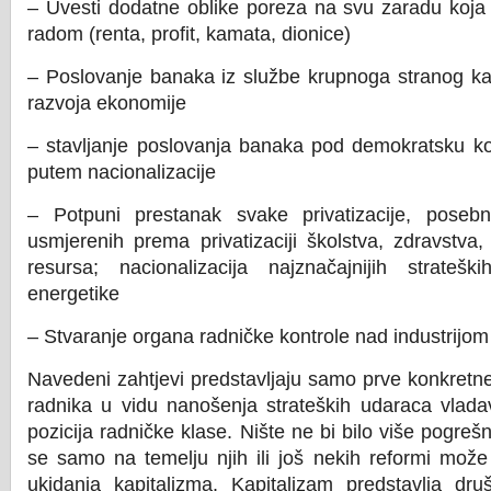
– Uvesti dodatne oblike poreza na svu zaradu koja n
radom (renta, profit, kamata, dionice)
– Poslovanje banaka iz službe krupnoga stranog kapi
razvoja ekonomije
– stavljanje poslovanja banaka pod demokratsku k
putem nacionalizacije
– Potpuni prestanak svake privatizacije, poseb
usmjerenih prema privatizaciji školstva, zdravstva, 
resursa; nacionalizacija najznačajnijih strateš
energetike
– Stvaranje organa radničke kontrole nad industrijom
Navedeni zahtjevi predstavljaju samo prve konkretne
radnika u vidu nanošenja strateških udaraca vladavi
pozicija radničke klase. Nište ne bi bilo više pogre
se samo na temelju njih ili još nekih reformi može 
ukidanja kapitalizma. Kapitalizam predstavlja d