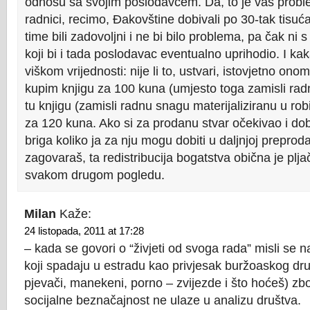
odnosu sa svojim poslodavcem. Da, to je vaš proble
radnici, recimo, Đakovštine dobivali po 30-tak tisuć
time bili zadovoljni i ne bi bilo problema, pa čak ni 
koji bi i tada poslodavac eventualno uprihodio. I k
viškom vrijednosti: nije li to, ustvari, istovjetno on
kupim knjigu za 100 kuna (umjesto toga zamisli ra
tu knjigu (zamisli radnu snagu materijaliziranu u r
za 120 kuna. Ako si za prodanu stvar očekivao i dob
briga koliko ja za nju mogu dobiti u daljnjoj preprodaj
zagovaraš, ta redistribucija bogatstva obična je plja
svakom drugom pogledu.
Milan
Kaže:
24 listopada, 2011 at 17:28
– kada se govori o “živjeti od svoga rada” misli se na 
koji spadaju u estradu kao privjesak buržoaskog dr
pjevači, manekeni, porno – zvijezde i što hoćeš) zb
socijalne beznačajnost ne ulaze u analizu društva.