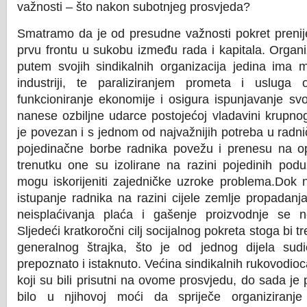
važnosti – što nakon subotnjeg prosvjeda?
Smatramo da je od presudne važnosti pokret prenij
prvu frontu u sukobu između rada i kapitala. Organi
putem svojih sindikalnih organizacija jedina ima 
industriji, te paraliziranjem prometa i usluga
funkcioniranje ekonomije i osigura ispunjavanje svo
nanese ozbiljne udarce postojećoj vladavini krupnog
je povezan i s jednom od najvažnijih potreba u radn
pojedinačne borbe radnika povežu i prenesu na 
trenutku one su izolirane na razini pojedinih pod
mogu iskorijeniti zajedničke uzroke problema.Dok n
istupanje radnika na razini cijele zemlje propadanj
neisplaćivanja plaća i gašenje proizvodnje se n
Sljedeći kratkoročni cilj socijalnog pokreta stoga bi tr
generalnog štrajka, što je od jednog dijela sudi
prepoznato i istaknuto. Većina sindikalnih rukovodioca
koji su bili prisutni na ovome prosvjedu, do sada je
bilo u njihovoj moći da spriječe organiziranje