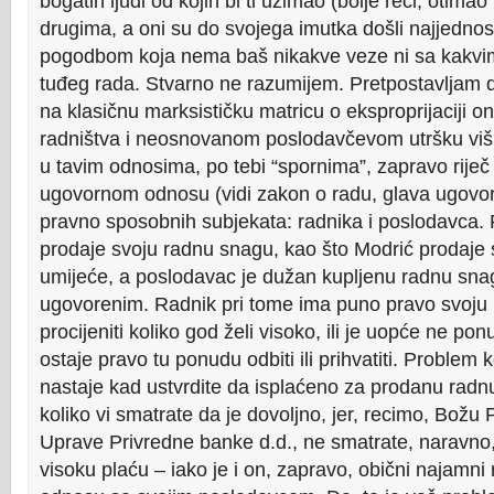
bogatih ljudi od kojih bi ti uzimao (bolje reći, otimao
drugima, a oni su do svojega imutka došli najjedn
pogodbom koja nema baš nikakve veze ni sa kakvim
tuđeg rada. Stvarno ne razumijem. Pretpostavljam d
na klasičnu marksističku matricu o eksproprijaciji o
radništva i neosnovanom poslodavčevom utršku viška 
u tavim odnosima, po tebi “spornima”, zapravo rije
ugovornom odnosu (vidi zakon o radu, glava ugovo
pravno sposobnih subjekata: radnika i poslodavca. 
prodaje svoju radnu snagu, kao što Modrić prodaje
umijeće, a poslodavac je dužan kupljenu radnu snagu
ugovorenim. Radnik pri tome ima puno pravo svoju
procijeniti koliko god želi visoko, ili je uopće ne pon
ostaje pravo tu ponudu odbiti ili prihvatiti. Problem k
nastaje kad ustvrdite da isplaćeno za prodanu radn
koliko vi smatrate da je dovoljno, jer, recimo, Božu
Uprave Privredne banke d.d., ne smatrate, naravno,
visoku plaću – iako je i on, zapravo, obični najamn