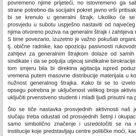
povremeno njime prijeteći, no istovremeno ga sabo
strane potrebno da socijalni pokret javno vrši pritis
bi se krenulo u generalni štrajk. Ukoliko će se 
prosvjedu u subotu uspješno nastaviti od najvećeg
njima otvoreno poziva na generalni štrajk i zahtijeva 
S time povezano, izuzetno je važno pokušati organiz
tj. obične radnike, kao opoziciju pasivnosti rukovo
zahtjevi za generalnim štrajkom dolaze od samih 
sindikate i da se poljulja utjecaj sindikalne birokraci
tom smjeru bila bi direktna agitacija ispred podu
vremena putem masovne distribucije materijala u ko
nužnost generalnog štrajka. Kako bi se to izvel
opsegu potrebna je uključenost velikog broja aktivist
uključiti prvenstveno studenti i mlađi ljudi prisutni n
Što se tiče nastavka prosvjednih aktivnosti naš
slučaju treba odustati od prosvjednih šetnji i okupaci
samo simbolično značenje i usredotočiti se n
institucije koje predstavljaju centre političke moći, k