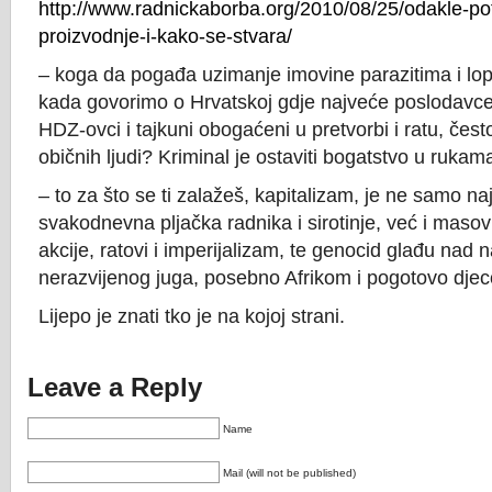
http://www.radnickaborba.org/2010/08/25/odakle-potj
proizvodnje-i-kako-se-stvara/
– koga da pogađa uzimanje imovine parazitima i l
kada govorimo o Hrvatskoj gdje najveće poslodavce 
HDZ-ovci i tajkuni obogaćeni u pretvorbi i ratu, čes
običnih ljudi? Kriminal je ostaviti bogatstvo u rukam
– to za što se ti zalažeš, kapitalizam, je ne samo na
svakodnevna pljačka radnika i sirotinje, već i mas
akcije, ratovi i imperijalizam, te genocid glađu nad
nerazvijenog juga, posebno Afrikom i pogotovo dje
Lijepo je znati tko je na kojoj strani.
Leave a Reply
Name
Mail (will not be published)