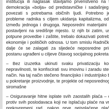
institucija ili naglasak stavljamo prvenstveno na 
demokracija «bolja» od predstavničke i sadašnj
povezati s potrebama običnih ljudi. Potrebno j
probleme radnika s ciljem ukidanja kapitalizma, o
između jednoga i drugoga. Neposredni materijalni za
postavljeni na središnje mjesto. Iz njih bi zatim, u
potpune provedbe i zaštite, trebalo dokazivati potr
ekonomije i političkih odnosa. U tom smislu Radničk
dalje će se zalagati za sljedeće neposredne pri
postanu ugrađeni u ciljeve čitavog socijalnog pokreta
– Bez izuzetka ukinuti svaku privatizaciju 
nepravilnosti, te konfiscirati svu imovinu i zaradu st
način. Na taj način stečeno financijsko i industrijsko
u pokretanje proizvodnje, te projekte od neposrednog
siromašne
– Osiguravanje hitne isplate svih zaostalih plaća –
protiv svih poslodavaca koji ne isplaćuju plaće na vri
prekovremeni rad, nakon prve neisplaćene pla