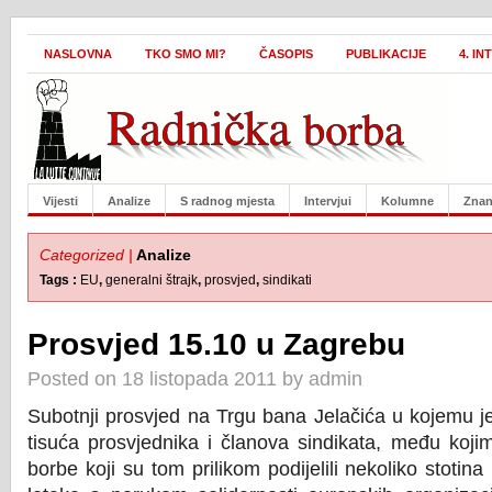
NASLOVNA
TKO SMO MI?
ČASOPIS
PUBLIKACIJE
4. I
Vijesti
Analize
S radnog mjesta
Intervjui
Kolumne
Znan
Categorized |
Analize
Tags :
EU
,
generalni štrajk
,
prosvjed
,
sindikati
Prosvjed 15.10 u Zagrebu
Posted on 18 listopada 2011 by admin
Subotnji prosvjed na Trgu bana Jelačića u kojemu je
tisuća prosvjednika i članova sindikata, među koji
borbe koji su tom prilikom podijelili nekoliko stotina