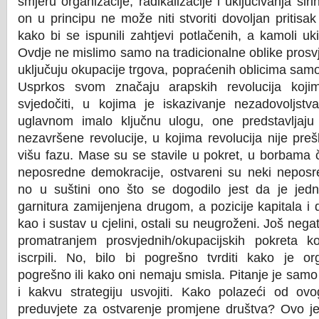
smjeru organizacije, radikalizacije i uključivanja šir
on u principu ne može niti stvoriti dovoljan pritisa
kako bi se ispunili zahtjevi potlačenih, a kamoli uki
Ovdje ne mislimo samo na tradicionalne oblike prosvj
uključuju okupacije trgova, popraćenih oblicima sam
Usprkos svom značaju arapskih revolucija kojim
svjedočiti, u kojima je iskazivanje nezadovoljstv
uglavnom imalo ključnu ulogu, one predstavljaju
nezavršene revolucije, u kojima revolucija nije pre
višu fazu. Mase su se stavile u pokret, u borbama č
neposredne demokracije, ostvareni su neki neposredn
no u suštini ono što se dogodilo jest da je jedna
garnitura zamijenjena drugom, a pozicije kapitala i d
kao i sustav u cjelini, ostali su neugroženi. Još negati
promatranjem prosvjednih/okupacijskih pokreta 
iscrpili. No, bilo bi pogrešno tvrditi kako je or
pogrešno ili kako oni nemaju smisla. Pitanje je samo
i kakvu strategiju usvojiti. Kako polazeći od ovo
preduvjete za ostvarenje promjene društva? Ovo je