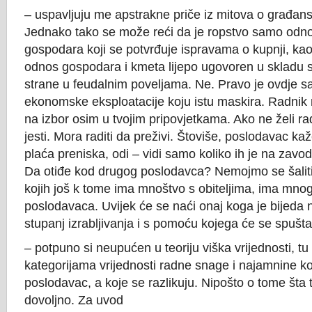
– uspavljuju me apstrakne priče iz mitova o građan
Jednako tako se može reći da je ropstvo samo odno
gospodara koji se potvrđuje ispravama o kupnji, kao
odnos gospodara i kmeta lijepo ugovoren u skladu 
strane u feudalnim poveljama. Ne. Pravo je ovdje 
ekonomske eksploatacije koju istu maskira. Radnik
na izbor osim u tvojim pripovjetkama. Ako ne želi rad
jesti. Mora raditi da preživi. Štoviše, poslodavac kaž
plaća preniska, odi – vidi samo koliko ih je na zav
Da otiđe kod drugog poslodavca? Nemojmo se šaliti
kojih još k tome ima mnoštvo s obiteljima, ima mno
poslodavaca. Uvijek će se naći onaj koga je bijeda 
stupanj izrabljivanja i s pomoću kojega će se spuštat
– potpuno si neupućen u teoriju viška vrijednosti, tu
kategorijama vrijednosti radne snage i najamnine ko
poslodavac, a koje se razlikuju. Nipošto o tome šta t
dovoljno. Za uvod