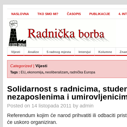
NASLOVNA
TKO SMO MI?
ČASOPIS
PUBLIKACIJE
4. I
Vijesti
Analize
S radnog mjesta
Intervjui
Kolumne
Znan
Categorized |
Vijesti
Tags :
EU
,
ekonomija
,
neoliberalizam
,
radnička Europa
Solidarnost s radnicima, stude
nezaposlenima i umirovljenici
Posted on 14 listopada 2011 by admin
Referendum kojim će narod prihvatiti ili odbaciti prist
će uskoro organiziran.