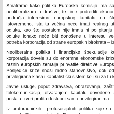
Smatramo kako politika Europske komisije ima sam
neoliberalizam u društvo, te time podrediti ekonomi
područja interesima europskog kapitala na št
Istovremeno, ista ta većina neće imati realnog u
odluka, kao što uostalom nije imala ni po pitanju
odluke ionako neće biti donošene u interesu ve
potreba korporacija od strane europskih birokrata – i
Neoliberalna politika i financijske špekulacije k
korporacija dovele su do enormne ekonomske kriz
raznih europskih zemalja prihvatile direktive Europ
Posljedice krize snosi radno stanovništvo, dok od
privilegirana klasa i kapitalistički sistem koji su za tu 
Javne usluge, poput zdravstva, obrazovanja, zašti
telekomunikacija, otvaranjem kapitalu dovedene
postaju izvori profita dostupni samo privilegiranima.
Iz proturadničkih i protusocijalnih politika koje s