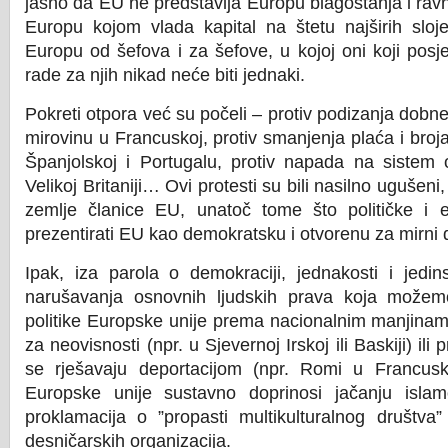
jasno da EU ne predstavlja Europu blagostanja i rav
Europu kojom vlada kapital na štetu najširih sloj
Europu od šefova i za šefove, u kojoj oni koji posjed
rade za njih nikad neće biti jednaki.
Pokreti otpora već su počeli – protiv podizanja dobn
mirovinu u Francuskoj, protiv smanjenja plaća i broj
Španjolskoj i Portugalu, protiv napada na sistem ob
Velikoj Britaniji… Ovi protesti su bili nasilno ugušeni,
zemlje članice EU, unatoč tome što političke i 
prezentirati EU kao demokratsku i otvorenu za mirni d
Ipak, iza parola o demokraciji, jednakosti i jedins
narušavanja osnovnih ljudskih prava koja možemo
politike Europske unije prema nacionalnim manjinam
za neovisnosti (npr. u Sjevernoj Irskoj ili Baskiji) ili
se rješavaju deportacijom (npr. Romi u Francuskoj
Europske unije sustavno doprinosi jačanju islam
proklamacija o ”propasti multikulturalnog društva
desničarskih organizacija.