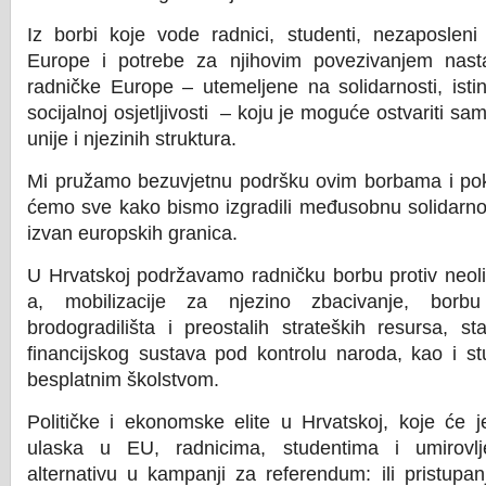
Iz borbi koje vode radnici, studenti, nezaposleni 
Europe i potrebe za njihovim povezivanjem nastaj
radničke Europe – utemeljene na solidarnosti, istin
socijalnoj osjetljivosti – koju je moguće ostvariti 
unije i njezinih struktura.
Mi pružamo bezuvjetnu podršku ovim borbama i pokr
ćemo sve kako bismo izgradili međusobnu solidarnos
izvan europskih granica.
U Hrvatskoj podržavamo radničku borbu protiv neoli
a, mobilizacije za njezino zbacivanje, borbu p
brodogradilišta i preostalih strateških resursa, st
financijskog sustava pod kontrolu naroda, kao i s
besplatnim školstvom.
Političke i ekonomske elite u Hrvatskoj, koje će je
ulaska u EU, radnicima, studentima i umirovl
alternativu u kampanji za referendum: ili pristupan