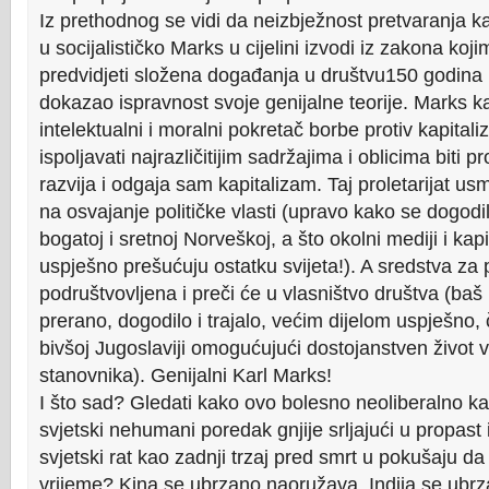
Iz prethodnog se vidi da neizbježnost pretvaranja ka
u socijalističko Marks u cijelini izvodi iz zakona ko
predvidjeti složena događanja u društvu150 godina u
dokazao ispravnost svoje genijalne teorije. Marks k
intelektualni i moralni pokretač borbe protiv kapital
ispoljavati najrazličitijim sadržajima i oblicima biti pr
razvija i odgaja sam kapitalizam. Taj proletarijat usm
na osvajanje političke vlasti (upravo kako se dogod
bogatoj i sretnoj Norveškoj, a što okolni mediji i kapit
uspješno prešućuju ostatku svijeta!). A sredstva za p
podruštvovljena i preči će u vlasništvo društva (baš 
prerano, dogodilo i trajalo, većim dijelom uspješno, 
bivšoj Jugoslaviji omogućujući dostojanstven život v
stanovnika). Genijalni Karl Marks!
I što sad? Gledati kako ovo bolesno neoliberalno kap
svjetski nehumani poredak gnjije srljajući u propast i
svjetski rat kao zadnji trzaj pred smrt u pokušaju da
vrijeme? Kina se ubrzano naoružava, Indija se ubr