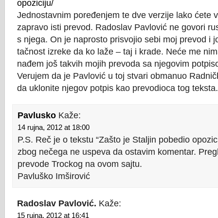
opoziciju/
Jednostavnim poređenjem te dve verzije lako ćete vi
zapravo isti prevod. Radoslav Pavlović ne govori rus
s njega. On je naprosto prisvojio sebi moj prevod i
tačnost izreke da ko laže – taj i krade. Neće me nim
nađem još takvih mojih prevoda sa njegovim potpis
Verujem da je Pavlović u toj stvari obmanuo Radni
da uklonite njegov potpis kao prevodioca tog teksta.
Pavlusko
Kaže:
14 rujna, 2012 at 18:00
P.S. Reč je o tekstu “Zašto je Staljin pobedio opozic
zbog nečega ne uspeva da ostavim komentar. Pregl
prevode Trockog na ovom sajtu.
Pavluško Imširović
Radoslav Pavlović.
Kaže:
15 rujna, 2012 at 16:41