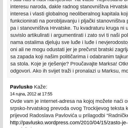
interesu naroda, dakle radnog stanovništva Hrvatske
interesa i vlasti globalnog neoliberalnog kapitala ko
funkcionirati na porobljavanju i pljački stanovništva
pa i stanovništva Hrvatske. Tu kvadraturu kruga ni u
suvislo artikulirati i argumentirati i zato svi ti naši po
nama ostalima djeluju sve luđe i luđe i nevjerodosto
oni ali ne mogu odustati jer je prečvrst bratski zagrlj
sa zapada koji našim političarima i odabranim tajk
sa stola. Koje je rješenje? Proučavajte Marksa! Otk
odgovori. Ako ih svijet traži i pronalazi u Marksu, mo
Pavlusko
Kaže:
14 rujna, 2012 at 17:55
Ovde vam je internet-adresa na kojoj možete naći or
srpsko-hrvatskog prevoda ovog Trockijevog teksta koj
prijevod Radoslava Pavlovića u prilagodbi “Radničk
http://pavlusko.wordpress.com/2010/04/15/zasto-je-s