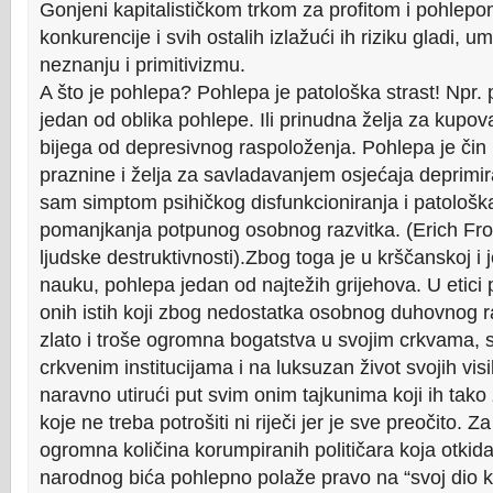
Gonjeni kapitalističkom trkom za profitom i pohlepo
konkurencije i svih ostalih izlažući ih riziku gladi, um
neznanju i primitivizmu.
A što je pohlepa? Pohlepa je patološka strast! Npr.
jedan od oblika pohlepe. Ili prinudna želja za kupo
bijega od depresivnog raspoloženja. Pohlepa je čin 
praznine i želja za savladavanjem osjećaja deprimir
sam simptom psihičkog disfunkcioniranja i patološk
pomanjkanja potpunog osobnog razvitka. (Erich Fr
ljudske destruktivnosti).Zbog toga je u krščanskoj i je
nauku, pohlepa jedan od najtežih grijehova. U etici
onih istih koji zbog nedostatka osobnog duhovnog r
zlato i troše ogromna bogatstva u svojim crkvama,
crkvenim institucijama i na luksuzan život svojih vis
naravno utirući put svim onim tajkunima koji ih tako 
koje ne treba potrošiti ni riječi jer je sve preočito. 
ogromna količina korumpiranih političara koja otkid
narodnog bića pohlepno polaže pravo na “svoj dio k