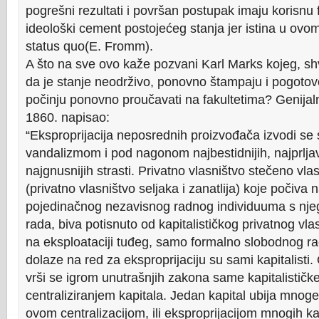
pogrešni rezultati i površan postupak imaju korisnu 
ideološki cement postojećeg stanja jer istina u ovo
status quo(E. Fromm).
A što na sve ovo kaže pozvani Karl Marks kojeg, sh
da je stanje neodrživo, ponovno štampaju i pogoto
počinju ponovno proučavati na fakultetima? Genijaln
1860. napisao:
“Eksproprijacija neposrednih proizvođača izvodi se
vandalizmom i pod nagonom najbestidnijih, najprljavij
najgnusnijih strasti. Privatno vlasništvo stečeno vla
(privatno vlasništvo seljaka i zanatlija) koje počiva 
pojedinačnog nezavisnog radnog individuuma s nje
rada, biva potisnuto od kapitalističkog privatnog vla
na eksploataciji tuđeg, samo formalno slobodnog rad
dolaze na red za eksproprijaciju su sami kapitalisti.
vrši se igrom unutrašnjih zakona same kapitalističk
centraliziranjem kapitala. Jedan kapital ubija mnog
ovom centralizacijom, ili eksproprijacijom mnogih ka