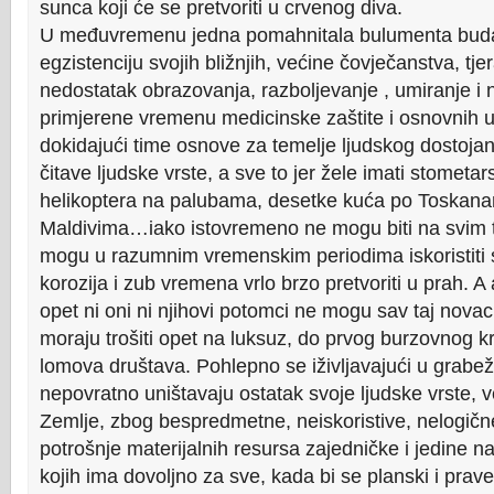
sunca koji će se pretvoriti u crvenog diva.
U međuvremenu jedna pomahnitala bulumenta buda
egzistenciju svojih bližnjih, većine čovječanstva, tjer
nedostatak obrazovanja, razboljevanje , umiranje i
primjerene vremenu medicinske zaštite i osnovnih uv
dokidajući time osnove za temelje ljudskog dostojan
čitave ljudske vrste, a sve to jer žele imati stometars
helikoptera na palubama, desetke kuća po Toskan
Maldivima…iako istovremeno ne mogu biti na svim t
mogu u razumnim vremenskim periodima iskoristiti s
korozija i zub vremena vrlo brzo pretvoriti u prah. A 
opet ni oni ni njihovi potomci ne mogu sav taj novac
moraju trošiti opet na luksuz, do prvog burzovnog kr
lomova društava. Pohlepno se iživljavajući u grabeži
nepovratno uništavaju ostatak svoje ljudske vrste, 
Zemlje, zbog bespredmetne, neiskoristive, nelogičn
potrošnje materijalnih resursa zajedničke i jedine 
kojih ima dovoljno za sve, kada bi se planski i prave