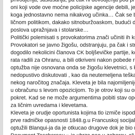
oni koji vode ove moćne policijske agencije debili, 
koga jednostavno nema nikakvog učinka… Čak se 
ličnom politikom, dakako sitnoburžoaskom, budući d
poslova upražnjava i stolarske…
Politički polemisati s provokatorima znači učiniti ih k
Provokatori se javno žigošu, odstranjuju, pa čak i str
dogodilo nekolicini članova CK boljševičke partije, k
rata radili za Ohranu, a bili otkriveni nakon pobede 
optužba nije osnovana onda se žigošu klevetnici, s 
nedopustivo diskutovati , kao da neutemeljena tešk
nekog naročitog značaja. Kleveta je bila najomiljenij
u obračunu s levom opozicijom. To je otrov koji su on
pokret. Kad se ne može argumentima pobiti stav opo
za ličnim uvredama i klevetama.
Kleveta je orudje oportunista kojima tlo izmiče is
prve radničke opasnosti 1848.g.u Francuskoj socijali
optužili Blanqui-ja da je otkucao drugove dok je bio n