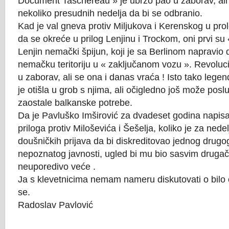
Document Taschereau » je ubrzo pao u zaborav, ali 
nekoliko presudnih nedelja da bi se odbranio.
Kad je val gneva protiv Miljukova i Kerenskog u pr
da se okreće u prilog Lenjinu i Trockom, oni prvi su «
Lenjin nemački špijun, koji je sa Berlinom napravio 
nemačku teritoriju u « zaključanom vozu ». Revoluc
u zaborav, ali se ona i danas vraća ! Isto tako lege
je otišla u grob s njima, ali očigledno još može poslu
zaostale balkanske potrebe.
Da je Pavluško Imširović za dvadeset godina napisao 
priloga protiv Miloševića i Šešelja, koliko je za ned
doušničkih prijava da bi diskreditovao jednog drugog
nepoznatog javnosti, ugled bi mu bio sasvim drugači
neuporedivo veće .
Ja s klevetnicima nemam nameru diskutovati o bilo 
se.
Radoslav Pavlović