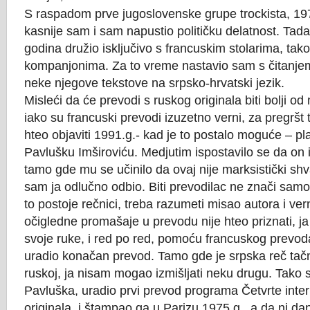
S raspadom prve jugoslovenske grupe trockista, 1
kasnije sam i sam napustio političku delatnost. Ta
godina družio isključivo s francuskim stolarima, ta
kompanjonima. Za to vreme nastavio sam s čitanjem
neke njegove tekstove na srpsko-hrvatski jezik.
Misleći da će prevodi s ruskog originala biti bolji od
iako su francuski prevodi izuzetno verni, za pregršt
hteo objaviti 1991.g.- kad je to postalo moguće – p
Pavlušku Imširoviću. Medjutim ispostavilo se da on 
tamo gde mu se učinilo da ovaj nije marksistički shva
sam ja odlučno odbio. Biti prevodilac ne znači samo
to postoje rečnici, treba razumeti misao autora i ver
očigledne promašaje u prevodu nije hteo priznati, j
svoje ruke, i red po red, pomoću francuskog prevoda
uradio konačan prevod. Tamo gde je srpska reč tač
ruskoj, ja nisam mogao izmišljati neku drugu. Tako 
Pavluška, uradio prvi prevod programa Četvrte inte
originala, i štampao ga u Parizu 1975.g., a da ni d