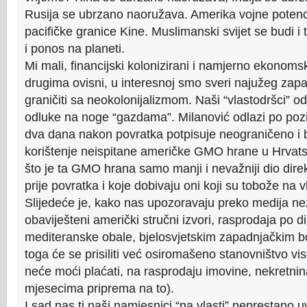
Rusija se ubrzano naoružava. Amerika vojne potenc
pacifičke granice Kine. Muslimanski svijet se budi i 
i ponos na planeti.
Mi mali, financijski kolonizirani i namjerno ekonomsk
drugima ovisni, u interesnoj smo sveri najužeg zapa
graničiti sa neokolonijalizmom. Naši “vlastodršci” od
odluke na noge “gazdama”. Milanović odlazi po poz
dva dana nakon povratka potpisuje neograničeno i
korištenje neispitane američke GMO hrane u Hrvatsk
što je ta GMO hrana samo manji i nevažniji dio direk
prije povratka i koje dobivaju oni koji su tobože na v
Slijedeće je, kako nas upozoravaju preko medija ne
obaviješteni američki stručni izvori, rasprodaja po di
mediteranske obale, bjelosvjetskim zapadnjačkim bog
toga će se prisiliti već osiromašeno stanovništvo v
neće moći plaćati, na rasprodaju imovine, nekretnin
mjesecima priprema na to).
I sad nas ti naši namjesnici “na vlasti” neprestano 