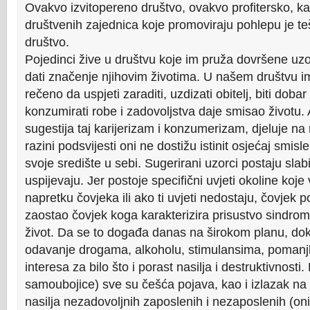
Ovakvo izvitopereno društvo, ovakvo profitersko, kap
društvenih zajednica koje promoviraju pohlepu je t
društvo.
Pojedinci žive u društvu koje im pruža dovršene uzo
dati značenje njihovim životima. U našem društvu im
rečeno da uspjeti zaraditi, uzdizati obitelj, biti doba
konzumirati robe i zadovoljstva daje smisao životu. A
sugestija taj karijerizam i konzumerizam, djeluje na ra
razini podsvijesti oni ne dostižu istinit osjećaj smisle
svoje središte u sebi. Sugerirani uzorci postaju slab
uspijevaju. Jer postoje specifični uvjeti okoline ko
napretku čovjeka ili ako ti uvjeti nedostaju, čovjek 
zaostao čovjek koga karakterizira prisustvo sindrom
život. Da se to događa danas na širokom planu, do
odavanje drogama, alkoholu, stimulansima, pomanjk
interesa za bilo što i porast nasilja i destruktivnosti
samoubojice) sve su češća pojava, kao i izlazak na
nasilja nezadovoljnih zaposlenih i nezaposlenih (o