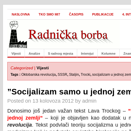
NASLOVNA
TKO SMO MI?
ČASOPIS
PUBLIKACIJE
4. I
Vijesti
Analize
S radnog mjesta
Intervjui
Kolumne
Znan
Categorized |
Vijesti
Tags :
Oktobarska revolucija
,
SSSR
,
Staljin
,
Trocki
,
socijalizam u jednoj zeml
”Socijalizam samo u jednoj zem
Posted on 13 kolovoza 2012 by admin
Donosimo još jedan važan tekst Lava Trockog –
”
jednoj zemlji”
– koji je objavljen kao dodatak u n
revolucija
. Tekst podvlači teoriju socijalizma u jedno