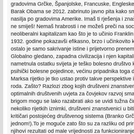
gradovima Grčke, Španjolske, Francuske, Englesk
Barak Obama se 2012. zabrinuto javno pita kako sma
nasilja po gradovima Amerike. Imaš ti rješenja i zna
ne smiješ! Nemaš hrabrosti i ne možeš preči na soci
neoliberalni kapitalizam kao što je to učinio Frankl
1932. godine pokazavši efikasno, brzo i učinkovito ko
ostalo je samo sakrivanje istine i prijetvorno prene
Globalno gledano, zapadna civilizacija i njen kapital
nametnula ostatku svijeta je teško bolesno društvo 
psihički bolesne pojedince, većinu pripadnika toga 
Marksa rijetko je tko ustao protiv takve perspektive 
roda. Zašto? Razlozi zbog kojih društveni znanstveni
optimalnih društvenih uvjeta za čovjekov razvoj sm
brigom mogu se lako razabrati ako se uvidi tužna či
nekoliko rijetkih iznimki, društveni znanstvenici u bit
kritičari postojećeg društvenog sistema (Branko Grči
jednom!).To je moguće zato što su za razliku od pri
njihovi rezultati od male vrijednosti za funkcioniranj