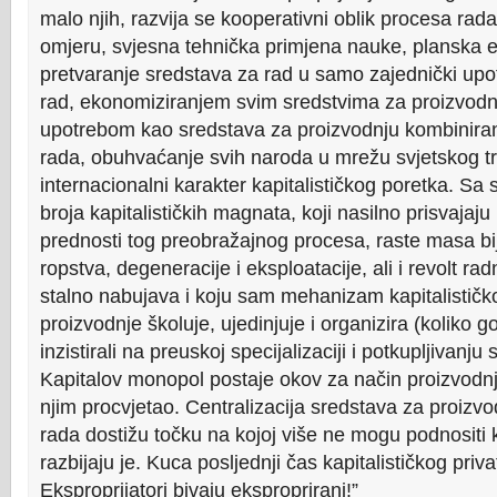
malo njih, razvija se kooperativni oblik procesa ra
omjeru, svjesna tehnička primjena nauke, planska e
pretvaranje sredstava za rad u samo zajednički upot
rad, ekonomiziranjem svim sredstvima za proizvodn
upotrebom kao sredstava za proizvodnju kombinira
rada, obuhvaćanje svih naroda u mrežu svjetskog trž
internacionalni karakter kapitalističkog poretka. S
broja kapitalističkih magnata, koji nasilno prisvajaju
prednosti tog preobražajnog procesa, raste masa bij
ropstva, degeneracije i eksploatacije, ali i revolt ra
stalno nabujava i koju sam mehanizam kapitalistič
proizvodnje školuje, ujedinjuje i organizira (koliko go
inzistirali na preuskoj specijalizaciji i potkupljivanju s
Kapitalov monopol postaje okov za način proizvodnje 
njim procvjetao. Centralizacija sredstava za proizvo
rada dostižu točku na kojoj više ne mogu podnositi ka
razbijaju je. Kuca posljednji čas kapitalističkog priv
Eksproprijatori bivaju eksproprirani!”