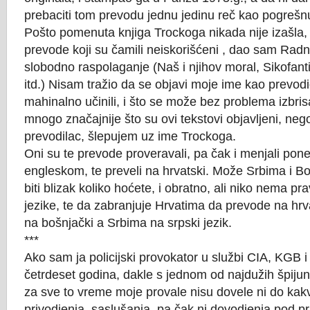
prebaciti tom prevodu jednu jedinu reč kao pogrešn
Pošto pomenuta knjiga Trockoga nikada nije izašla,
prevode koji su čamili neiskorišćeni , dao sam Radn
slobodno raspolaganje (Naš i njihov moral, Sikofant
itd.) Nisam tražio da se objavi moje ime kao prevodi
mahinalno učinili, i što se može bez problema izbris
mnogo značajnije što su ovi tekstovi objavljeni, neg
prevodilac, šlepujem uz ime Trockoga.
Oni su te prevode proveravali, pa čak i menjali po
engleskom, te preveli na hrvatski. Može Srbima i B
biti blizak koliko hoćete, i obratno, ali niko nema pr
jezike, te da zabranjuje Hrvatima da prevode na hrv
na bošnjački a Srbima na srpski jezik.
***
Ako sam ja policijski provokator u službi CIA, KGB
četrdeset godina, dakle s jednom od najdužih špijuns
za sve to vreme moje provale nisu dovele ni do kak
privodjenja, saslušanja, pa čak ni dovodjenja pod p