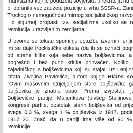
marksizma koji je poduzela sovjetska birokracija na 
bi obranila već zauzete pozicije u vrhu SSSR-a. Zani
Trockog o nemogućnosti mirnog socijalističkog razvoj
i o sigurnoj propasti tzv. socijalizma ukoliko se n
revolucija u razvijenim zemljama.
U ovome se tekstu spominju optužbe izvornih lenjini
im se daje trockistička etiketa (da ih se označi pog
od strane klike koja sebe naziva boljševicima, a 
pogrešno i bez puno kritike prihvaćen. Koliko ov
zajedničkog s boljševicima koji su stajali uz Lenjin
citata Živojina Pavlovića, autora knjige
Bilans so
”Ovim masovnim strijeljanjem stare boljševičke ga
boljševika je znatno opao. Prema izvještaju 
Boljševičke partije, Maljenkova (bivšeg Staljinova
kongresa partije, postotak starih boljševika od pri
svega 0,3 %, svega 1 % boljševika iz 1917. godi
1917.-20. Znači da u partiji ima više od 90 % 
revolucije.”