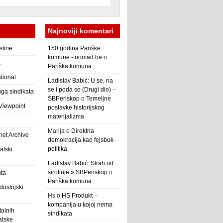
Najnoviji komentari
stine
150 godina Pariške
komune - nomad.ba
o
a
Pariška komuna
ational
Ladislav Babić: U se, na
se i poda se (Drugi dio) –
ga sindikata
SBPeriskop
o
Temeljne
 Viewpoint
postavke historijskog
materijalizma
Marija
o
Direktna
net Archive
demokracija kao fejsbuk-
politika
atski
Ladislav Babić: Strah od
sirotinje » SBPeriskop
o
nta
Pariška komuna
ustrijski
Hs
o
HS Produkt –
kompanija u kojoj nema
alnih
sindikata
atske