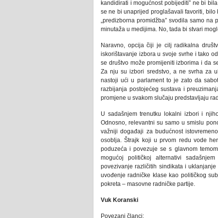
kandidirati i mogućnost pobijediti” ne bi bil
se ne bi unaprijed proglašavali favoriti, bilo
„predizborna promidžba” svodila samo na pr
minutaža u medijima. No, tada bi stvari mogl
Naravno, opcija čiji je cilj radikalna dru
iskorištavanje izbora u svoje svrhe i tako o
se društvo može promijeniti izborima i da s
Za nju su izbori sredstvo, a ne svrha za 
nastoji ući u parlament to je zato da sabo
razbijanja postojećeg sustava i preuzimanj
promjene u svakom slučaju predstavljaju radn
U sadašnjem trenutku lokalni izbori i njih
Odnosno, relevantni su samo u smislu ponov
važniji događaji za budućnost istovremeno 
osoblja. Štrajk koji u prvom redu vode her
poduzeća i povezuje se s glavnom temom o
mogućoj političkoj alternativi sadašnjem
povezivanje različitih sindikata i uklanjan
uvođenje radničke klase kao političkog subj
pokreta – masovne radničke partije.
Vuk Koranski
Povezani članci: