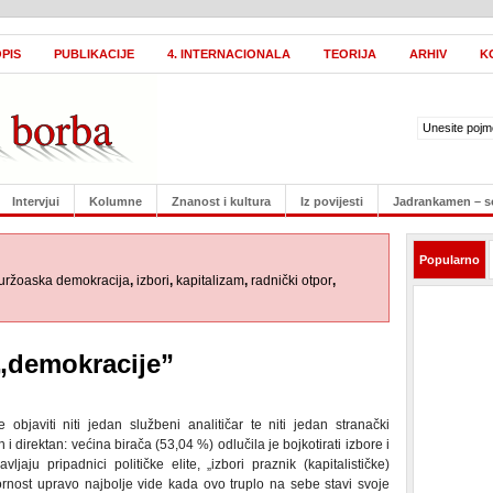
PIS
PUBLIKACIJE
4. INTERNACIONALA
TEORIJA
ARHIV
K
Intervjui
Kolumne
Znanost i kultura
Iz povijesti
Jadrankamen – s
Popularno
uržoaska demokracija
,
izbori
,
kapitalizam
,
radnički otpor
,
 „demokracije”
 objaviti niti jedan službeni analitičar te niti jedan stranački
 direktan: većina birača (53,04 %) odlučila je bojkotirati izbore i
aju pripadnici političke elite, „izbori praznik (kapitalističke)
ornost upravo najbolje vide kada ovo truplo na sebe stavi svoje