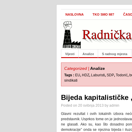
NASLOVNA
TKO SMO MI?
ČASO
Vijesti
Analize
S radnog mjesta
Categorized |
Analize
Tags :
EU
,
HDZ
,
Laburisti
,
SDP
,
Todorić
,
b
sindikati
Bijeda kapitalističke
Posted on 20 svibnja 2013 by admin
Glavni rezultat i ovih lokalnih izbora neće
predstavnik. Usprkos tome on je jednostavan i
ne glasati. Ako su, kao što dosadno ponavlj
demokracije” onda se njezina bijeda i iluz