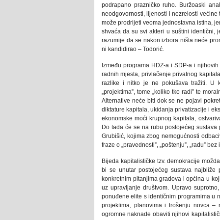
podrapano prazničko ruho. Buržoaski analiti
neodgovornosti, lijenosti i nezrelosti većin
može prodrijeti veoma jednostavna istina, jer
shvaća da su svi akteri u suštini identični, j
razumije da se nakon izbora ništa neće promi
ni kandidirao – Todorić.
Između programa HDZ-a i SDP-a i njihovih sa
radnih mjesta, privlačenje privatnog kapital
razlike i nitko je ne pokušava tražiti. U
„projektima”, tome „koliko tko radi” te mora
Alternative neće biti dok se ne pojavi pokret
diktature kapitala, ukidanja privatizacije i e
ekonomske moći krupnog kapitala, ostvarivan
Do tada će se na rubu postojećeg sustava poja
Grubišić, kojima zbog nemogućnosti odbaciv
fraze o „pravednosti”, „poštenju”, „radu” bez 
Bijeda kapitalističke tzv. demokracije možda
bi se unutar postojećeg sustava najbliže 
konkretnim pitanjima gradova i općina u ko
uz upravljanje društvom. Upravo suprotno, 
ponuđene elite s identičnim programima u na
projektima, planovima i trošenju novca –
ogromne naknade obaviti njihovi kapitalističk