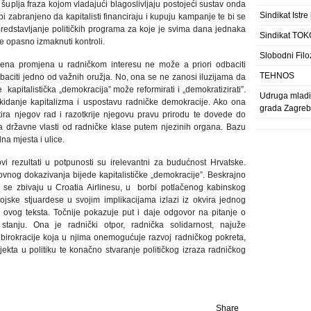
a šuplja fraza kojom vladajući blagoslivljaju postojeći sustav onda
Sindikat Istre
 bi zabranjeno da kapitalisti financiraju i kupuju kampanje te bi se
edstavljanje političkih programa za koje je svima dana jednaka
Sindikat TOK
e opasno izmaknuti kontroli.
Slobodni Filo
štvena promjena u radničkom interesu ne može a priori odbaciti
TEHNOS
dbaciti jedno od važnih oružja. No, ona se ne zanosi iluzijama da
e
kapitalistička „demokracija” može reformirati i „demokratizirati”.
Udruga mladih
ukidanje kapitalizma i uspostavu radničke demokracije. Ako ona
grada Zagre
tira njegov rad i razotkrije njegovu pravu prirodu te dovede do
a državne vlasti od radničke klase putem njezinih organa. Bazu
a mjesta i ulice.
ovi rezultati u potpunosti su irelevantni za budućnost Hrvatske.
nog dokazivanja bijede kapitalističke „demokracije”. Beskrajno
se zbivaju u Croatia Airlinesu, u
borbi potlačenog kabinskog
ojske stjuardese u svojim implikacijama izlazi iz okvira jednog
vog teksta. Točnije pokazuje put i daje odgovor na pitanje o
 stanju. Ona je radnički otpor, radnička solidarnost, najuže
je birokracije koja u njima onemogućuje razvoj radničkog pokreta,
ekta u politiku te konačno stvaranje političkog izraza radničkog
Share