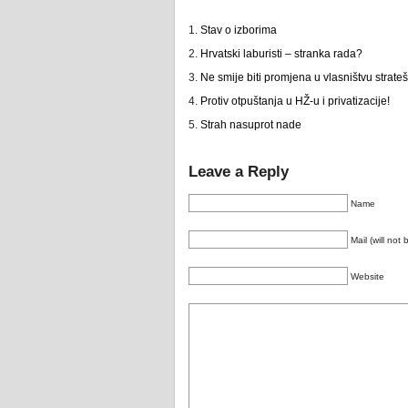
Stav o izborima
Hrvatski laburisti – stranka rada?
Ne smije biti promjena u vlasništvu strat
Protiv otpuštanja u HŽ-u i privatizacije!
Strah nasuprot nade
Leave a Reply
Name
Mail (will not
Website