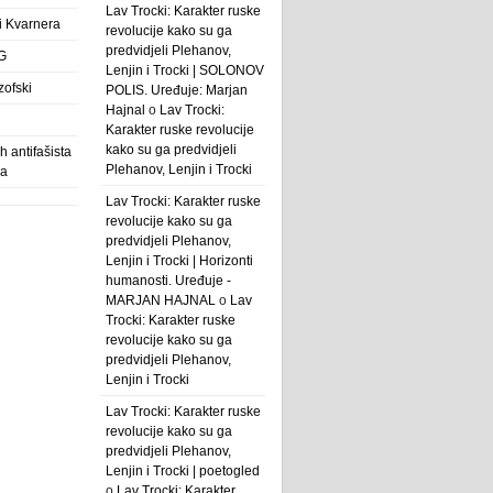
Lav Trocki: Karakter ruske
 i Kvarnera
revolucije kako su ga
predvidjeli Plehanov,
G
Lenjin i Trocki | SOLONOV
zofski
POLIS. Uređuje: Marjan
Hajnal
o
Lav Trocki:
Karakter ruske revolucije
kako su ga predvidjeli
 antifašista
Plehanov, Lenjin i Trocki
ba
Lav Trocki: Karakter ruske
revolucije kako su ga
predvidjeli Plehanov,
Lenjin i Trocki | Horizonti
humanosti. Uređuje -
MARJAN HAJNAL
o
Lav
Trocki: Karakter ruske
revolucije kako su ga
predvidjeli Plehanov,
Lenjin i Trocki
Lav Trocki: Karakter ruske
revolucije kako su ga
predvidjeli Plehanov,
Lenjin i Trocki | poetogled
o
Lav Trocki: Karakter