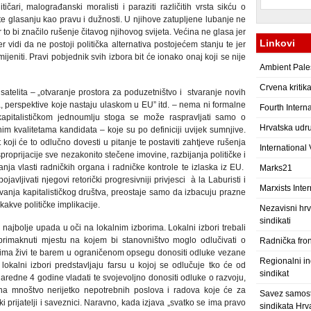
čari, malograđanski moralisti i paraziti različitih vrsta sikću o
e te glasanju kao pravu i dužnosti. U njihove zatupljene lubanje ne
 to bi značilo rušenje čitavog njihovog svijeta. Većina ne glasa jer
Linkovi
er vidi da ne postoji politička alternativa postojećem stanju te jer
jeniti. Pravi pobjednik svih izbora bit će ionako onaj koji se nije
Ambient Pale
Crvena kritik
telita – „otvaranje prostora za poduzetništvo i
stvaranje novih
a, perspektive koje nastaju ulaskom u EU” itd. – nema ni formalne
Fourth Intern
 kapitalističkom jednoumlju stoga se može raspravljati samo o
Hrvatska udru
lnim kvalitetama kandidata – koje su po definiciji uvijek sumnjive.
 koji će to odlučno dovesti u pitanje te postaviti zahtjeve rušenja
International
ksproprijacije sve nezakonito stečene imovine, razbijanja političke i
ja vlasti radničkih organa i radničke kontrole te izlaska iz EU.
Marks21
vljivati njegovi retorički progresivniji privjesci
à la Laburisti i
Marxists Inter
anja kapitalističkog društva, preostaje samo da izbacuju prazne
ikakve političke implikacije.
Nezavisni hrv
sindikati
 najbolje upada u oči na lokalnim izborima. Lokalni izbori trebali
primaknuti mjestu na kojem bi stanovništvo moglo odlučivati o
Radnička fro
jima živi te barem u ograničenom opsegu donositi odluke vezane
Regionalni ind
lokalni izbori predstavljaju farsu u kojoj se odlučuje tko će od
sindikat
redne 4 godine vladati te svojevoljno donositi odluke o razvoju,
 na mnoštvo nerijetko nepotrebnih poslova i radova koje će za
Savez samost
i prijatelji i saveznici. Naravno, kada izjava „svatko se ima pravo
sindikata Hrv