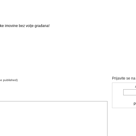
eške imovine bez volje građana!
Prijavite se n
 be published)
P