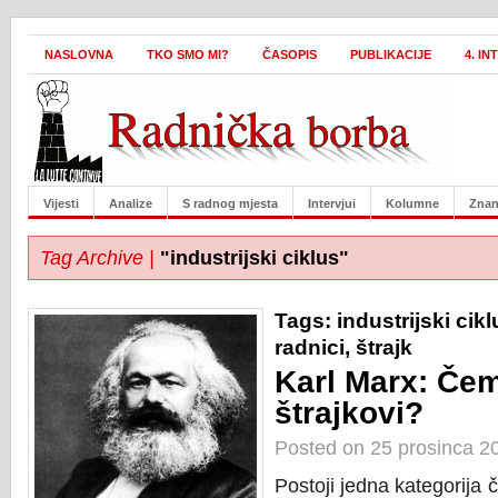
NASLOVNA
TKO SMO MI?
ČASOPIS
PUBLIKACIJE
4. I
Vijesti
Analize
S radnog mjesta
Intervjui
Kolumne
Znan
Tag Archive |
"industrijski ciklus"
Tags:
industrijski cikl
radnici
,
štrajk
Karl Marx: Če
štrajkovi?
Posted on 25 prosinca 2
Postoji jedna kategorija 