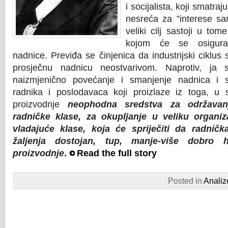
i socijalista, koji smatraj
nesreća za ”interese sam
veliki cilj sastoji u t
kojom će se osigurat
nadnice. Previđa se činjenica da industrijski ciklus
prosječnu nadnicu neostvarivom. Naprotiv, ja
naizmjenično povećanje i smanjenje nadnica i s
radnika i poslodavaca koji proizlaze iz toga, u s
proizvodnje
neophodna sredstva za održava
radničke klase, za okupljanje u veliku organiz
vladajuće klase, koja će spriječiti da radnič
žaljenja dostojan, tup, manje-više dobro h
proizvodnje
.
Read the full story
Posted in
Analiz