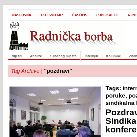
NASLOVNA
TKO SMO MI?
ČASOPIS
PUBLIKACIJE
4. I
Vijesti
Analize
S radnog mjesta
Intervjui
Kolumne
Znan
Tag Archive |
"pozdravi"
Tags:
inte
poruke
,
po
sindikalna 
Pozdra
Sindika
konfere