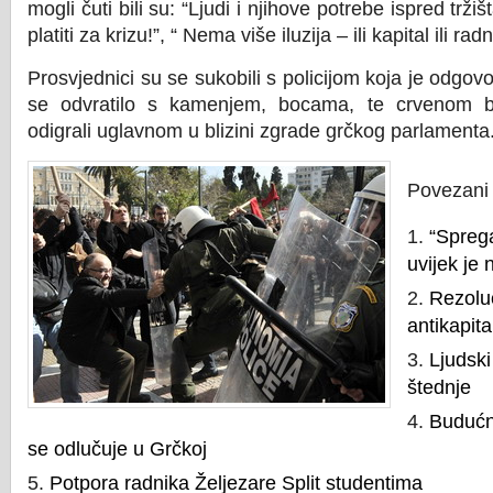
mogli čuti bili su: “Ljudi i njihove potrebe ispred trži
platiti za krizu!”, “ Nema više iluzija – ili kapital ili radni
Prosvjednici su se sukobili s policijom koja je odgov
se odvratilo s kamenjem, bocama, te crvenom 
odigrali uglavnom u blizini zgrade grčkog parlamenta
Povezani 
“Spreg
uvijek je 
Rezoluc
antikapita
Ljudski
štednje
Budućn
se odlučuje u Grčkoj
Potpora radnika Željezare Split studentima