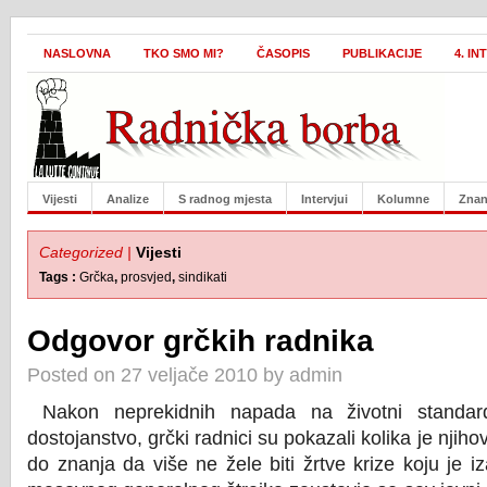
NASLOVNA
TKO SMO MI?
ČASOPIS
PUBLIKACIJE
4. I
Vijesti
Analize
S radnog mjesta
Intervjui
Kolumne
Znan
Categorized |
Vijesti
Tags :
Grčka
,
prosvjed
,
sindikati
Odgovor grčkih radnika
Posted on 27 veljače 2010 by admin
Nakon neprekidnih napada na životni standard
dostojanstvo, grčki radnici su pokazali kolika je njiho
do znanja da više ne žele biti žrtve krize koju je iz