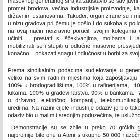
masovnog generalnog štrajka zaustavio se sav javni p
promet brodova, većina industrijske proizvodnje, 
državnim ustanovama. Također, organizirane su i m
u nizu gradova pri čemu je došlo i do sukoba s polic
na ovaj način neizravno poručili svojim kolegama 
učiniti – prestati s iščekivanjima, molbama i 
mobilizirati se i stupiti u odlučne masovne prosvjedn
konačno – pokazati snagu i odlučnost u borbi za svoj
Prema sindikalnim podacima sudjelovanje u genera
veliko na svim radnim mjestima koja zapošljavaju 
100% u brodogradilištima, 100% u rafinerijama, 1
lukama, 100% u građevinarstvu, 90% u bankama, 
u državnoj električnoj kompaniji, telekomunikac
uredima. Na razini cijele industrije odaziv je bio ta
odaziv bio u malim i srednjim poduzećima, te uslužn
Demonstracije su se zbile u preko 70 grčkih g
najbrojnije bile one u Ateni s ukupno 50 000 nazočn