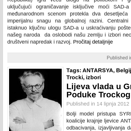
uključujući ograničavanje isključive moći SAD-
međunarodnom scenom protekla dva desetljeća i 
imperijalnu snagu na globalnoj razini. Centraln
istaknuo ključnu ulogu SAD-a u uskraćivanju pošten
našeg naroda da oslobodi našu zemlju i izbori neo
društveni napredak i razvoj.
Pročitaj detaljnije
Published 
Tags:
ANTARSYA
,
Belgi
Trocki
,
izbori
Lijeva vlada u G
Poduke Trockog
Published in 14 lipnja 2012
Bolji model pristupa SYR
koalicije krajnje ljevice 
odbacivanja, izjavljivanja