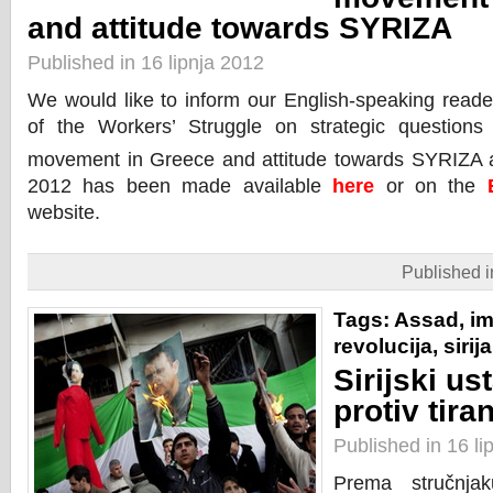
and attitude towards SYRIZA
Published in 16 lipnja 2012
We would like to inform our English-speaking reade
of the Workers’ Struggle on strategic questions o
movement in Greece and attitude towards SYRIZA
2012
has been made available
here
or on the
website.
Published 
Tags:
Assad
,
im
revolucija
,
sirija
Sirijski us
protiv tiran
Published in 16 li
Prema stručnjak