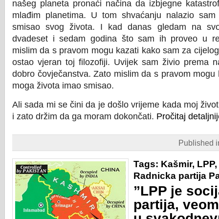
našeg planeta pronaći načina da izbjegne katastro
mlađim planetima. U tom shvaćanju nalazio sam
smisao svog života. I kad danas gledam na svoj
dvadeset i sedam godina što sam ih proveo u re
mislim da s pravom mogu kazati kako sam za cijelog
ostao vjeran toj filozofiji. Uvijek sam živio prema 
dobro čovječanstva. Zato mislim da s pravom mogu k
moga života imao smisao.
Ali sada mi se čini da je došlo vrijeme kada moj život
i zato držim da ga moram dokončati.
Pročitaj detaljni
Published 
Tags:
Kašmir
,
LPP
Radnicka partija P
”LPP je socij
partija, veo
u svakodnev