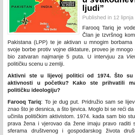
ljudi”
Published in 12 lipnj
Farooq Tariq je vodeći
Član je Izvršnog komi
Pakistana (LPP) te je aktivan u mnogim borbama 
svoje borbe protiv vojne diktature, proveo je mnogo
bio zatvaran najmanje 5 puta. U intervjuu za
Vie
političku scenu u zemlji.
Aktivni ste u lijevoj politici od 1974. Što su
aktivnosti u početku? Kako ste prihvatili 
političku ideologiju?
Farooq Tariq
: To je dug put. Pridružio sam se lijev
znao što je desnica, a što ljevica. Moglo bi se reći da
učinila političkim aktivistom. 1974. kada sam bio s
prava žena i vjerovao da žene imaju pravo raditi
sferama društvenog i gospodarskog života druš