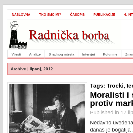
NASLOVNA
TKO SMO MI?
ČASOPIS
PUBLIKACIJE
4. I
Vijesti
Analize
S radnog mjesta
Intervjui
Kolumne
Znan
Archive | lipanj, 2012
Tags:
Trocki
,
te
Moralisti i
protiv ma
Published in 17 li
Nedavno uveden
danas je bogatija