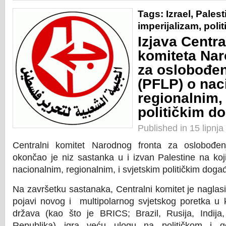
Tags:
Izrael
,
Palest
imperijalizam
,
polit
Izjava Centr
komiteta Nar
za oslobođen
(PFLP) o nac
regionalnim, 
političkim d
Published in 15 lipnj
Centralni komitet Narodnog fronta za oslobođen
okončao je niz sastanka u i izvan Palestine na koj
nacionalnim, regionalnim, i svjetskim političkim doga
Na završetku sastanaka, Centralni komitet je naglasi
pojavi novog i multipolarnog svjetskog poretka u 
država (kao što je BRICS; Brazil, Rusija, Indija,
Republika) igra veću ulogu na političkom i g