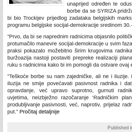
unaprijed određen te odus
borbe da se SYRIZA pridrž
bi bio Trockijev prijedlog zadataka belgijskih mar
programu belgijske socijal-demokracije sredinom 30.-
”Prvo, da bi se naprednim radnicima objasnilo političk
protumačilo manevre socijal-demokracije u svim faza
praksi pokazalo možebitno širim krugovima radnika
buržoazija nastoji postaviti prepreke realizaciji pla
ruku s radnicima kako bi im pomogli da ostvare ovaj 
”Teškoće borbe su nam zajedničke, ali ne i iluzije.
iluzija ne smije povećavati pasivnost radnika i dat
opravdanje, već upravo suprotno, gurnuti radni
uvjetima, neizbježno razočaranje ‘Radničkim pla
produbljivanje pasivnosti, već, naprotiv, prijelaz rad
put.”
Pročitaj detaljnije
Published 