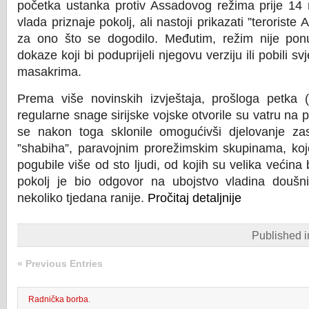
početka ustanka protiv Assadovog režima prije 14 
vlada priznaje pokolj, ali nastoji prikazati ”terorist
za ono što se dogodilo. Međutim, režim nije ponu
dokaze koji bi poduprijeli njegovu verziju ili pobili sv
masakrima.
Prema više novinskih izvještaja, prošloga petka 
regularne snage sirijske vojske otvorile su vatru na p
se nakon toga sklonile omogućivši djelovanje za
”shabiha”, paravojnim prorežimskim skupinama, koje
pogubile više od sto ljudi, od kojih su velika većina 
pokolj je bio odgovor na ubojstvo vladina doušn
nekoliko tjedana ranije.
Pročitaj detaljnije
Published 
« Previous Entries
Radnička borba
.