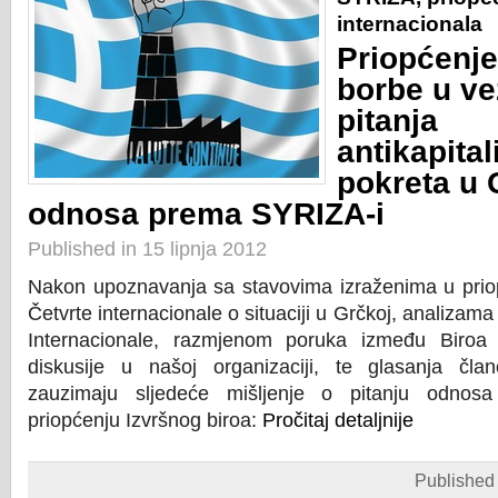
internacionala
Priopćenj
borbe u ve
pitanja
antikapital
pokreta u 
odnosa prema SYRIZA-i
Published in 15 lipnja 2012
Nakon upoznavanja sa stavovima izraženima u priop
Četvrte internacionale o situaciji u Grčkoj, analizama
Internacionale, razmjenom poruka između Biroa
diskusije u našoj organizaciji, te glasanja čl
zauzimaju sljedeće mišljenje o pitanju odnos
priopćenju Izvršnog biroa:
Pročitaj detaljnije
Published