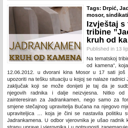
Tags:
Drpić
,
Ja
mosor
,
sindikat
Izvještaj 
tribine ”J
kruh od k
Published in 13 li
Na tematskoj trib
od kamena”, koja
12.06.2012. u dvorani kina Mosor u 17 sati još
upozoriti na tešku situaciju u kojoj se nalaze radnic
zaključak koji se može donijeti je taj da je su
njegovih radnika i dalje neizvjesna. Nitko od 
zainteresiran za Jadrankamen, nego samo za fo
smjene stečajnog upravitelja Bućana na njegovo mje
upraviteljica … koja je čini se nastavila politiku 
Jadrankamena. U odbor vjerovnika je ušao radnik ko
stranu uprave i vjerovnika i u potpunosti zanemaruje