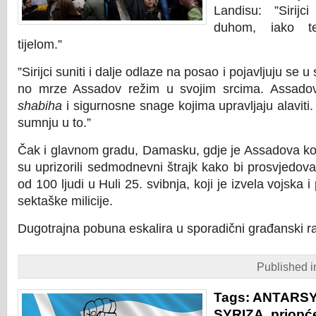
Landisu: ”Sirijc
duhom, iako te
tijelom.”
”Sirijci suniti i dalje odlaze na posao i pojavljuju se 
no mrze Assadov režim u svojim srcima. Assadov
shabiha
i sigurnosne snage kojima upravljaju alaviti.
sumnju u to.”
Čak i glavnom gradu, Damasku, gdje je Assadova kont
su uprizorili sedmodnevni štrajk kako bi prosvjedova
od 100 ljudi u Huli 25. svibnja, koji je izvela vojska 
sektaške milicije.
Dugotrajna pobuna eskalira u sporadični građanski r
Published 
Tags:
ANTARS
SYRIZA
,
priopć