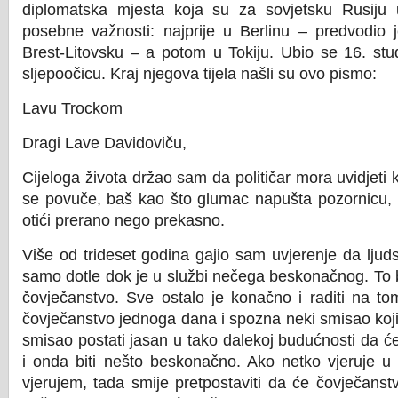
diplomatska mjesta koja su za sovjetsku Rusiju 
posebne važnosti: najprije u Berlinu – predvodio 
Brest-Litovsku – a potom u Tokiju. Ubio se 16. st
sljepoočicu. Kraj njegova tijela našli su ovo pismo:
Lavu Trockom
Dragi Lave Davidoviču,
Cijeloga života držao sam da političar mora uvidjeti
se povuče, baš kao što glumac napušta pozornicu, i
otići prerano nego prekasno.
Više od trideset godina gajio sam uvjerenje da ljud
samo dotle dok je u službi nečega beskonačnog. To
čovječanstvo. Sve ostalo je konačno i raditi na t
čovječanstvo jednoga dana i spozna neki smisao koji 
smisao postati jasan u tako dalekoj budućnosti da ć
i onda biti nešto beskonačno. Ako netko vjeruje u
vjerujem, tada smije pretpostaviti da će čovječanst