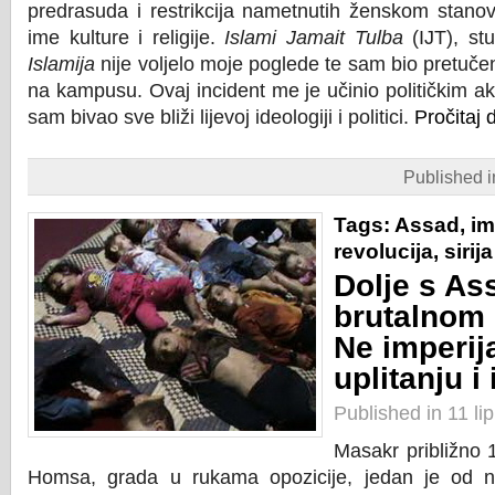
predrasuda i restrikcija nametnutih ženskom stano
ime kulture i religije.
Islami Jamait Tulba
(IJT), st
Islamija
nije voljelo moje poglede te sam bio pretučen
na kampusu. Ovaj incident me je učinio političkim a
sam bivao sve bliži lijevoj ideologiji i politici.
Pročitaj d
Published 
Tags:
Assad
,
im
revolucija
,
sirija
Dolje s A
brutalnom 
Ne imperij
uplitanju i 
Published in 11 li
Masakr približno 1
Homsa, grada u rukama opozicije, jedan je od na