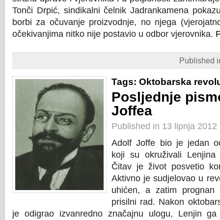
Tonči Drpić, sindikalni čelnik Jadrankamena pokazu
borbi za očuvanje proizvodnje, no njega (vjerojat
očekivanjima nitko nije postavio u odbor vjerovnika.
P
Published 
Tags:
Oktobarska revolu
Posljednje pism
Joffea
Published in 13 lipnja 2012
Adolf Joffe bio je jedan o
koji su okruživali Lenjina
Čitav je život posvetio k
Aktivno je sudjelovao u revo
uhićen, a zatim prognan 
prisilni rad. Nakon oktobars
je odigrao izvanredno značajnu ulogu, Lenjin ga