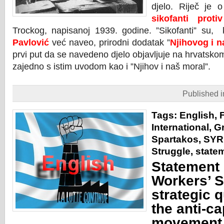
djelo. Riječ je o
sikofanti prot
Trockog, napisanoj 1939. godine. ”Sikofanti” su,
Pavlović
već naveo, prirodni dodatak ”
Njihovog i 
prvi put da se navedeno djelo objavljuje na hrvatsk
zajedno s istim uvodom kao i ”Njihov i naš moral”.
Published 
Tags:
English
,
International
,
G
Spartakos
,
SYR
Struggle
,
state
Statement 
Workers’ S
strategic 
the anti-ca
movement 