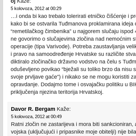
oj
Kaže:
5 kolovoza, 2012 at 00:29
…i onda bi kao trebalo tolerirati etničko čišćenje i p
kako bi se ostvarila Tuđmanova proklamirana ideja 
“remetilačkog čimbenika” u najgorem slučaju ispod
ne govorimo o slučajevima zločina nad nemoćnim s
operacije (tipa Varivode). Potreba zaustavljanja ve
i pravo na samoodređenje Hrvatske su različite stvar
diktiralo zločinačko državno vodstvo na čelu s Tuđm
oduševljeno povikao “bježali su toliko brzo da nisu sti
svoje prvljave gaće”) i nikako se ne mogu koristiti z
opravdanje. Dodajmo tome i osvajačku politiku u BI
priključenja njezina teritorija Hrvatskoj.
Davor R. Bergam
Kaže:
5 kolovoza, 2012 at 00:49
Ratni zločin ne zastarijeva i mora biti sankcioniran,
vojska (uključujući i pripasnike moje obitelji) nije bi