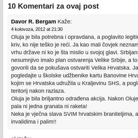
10 Komentari za ovaj post
Davor R. Bergam
Kaže:
4 kolovoza, 2012 at 21:30
Oluja je bila potrebna i opravdana, a poglavito legit
kriv, ko nije teško je reći. Ja kao mali čovjek nezn
vrhu države ni ko je šta mislio u svojoj glavi. Srbija
nesumnjivo imalo plan ostvarenja Velike Srbije, a to n
govorili da se pokušava ostvariti Velika Hrvatska. 
pogledajte u školske udžbenike kartu Banovine Hrvats
kojim se Hrvatska udružila u Kraljevinu SHS, a pogl
teritorij nakon razlaza.
Oluja je bila briljantno odrađena akcija. Nakon Oluj
pala ni jedna granata ni raketa!
Neka je vječna slava SVIM hrvatskim braniteljima, a
invalidima i palim!!