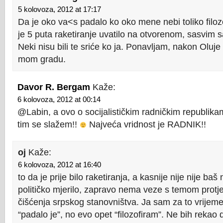
5 kolovoza, 2012 at 17:17
Da je oko va<s padalo ko oko mene nebi toliko filozo
je 5 puta raketiranje uvatilo na otvorenom, sasvim s
Neki nisu bili te sriće ko ja. Ponavljam, nakon Oluje
mom gradu.
Davor R. Bergam
Kaže:
6 kolovoza, 2012 at 00:14
@Labin, a ovo o socijalističkim radničkim republikam
tim se slažem!!
Najveća vridnost je RADNIK!!
oj
Kaže:
6 kolovoza, 2012 at 16:40
to da je prije bilo raketiranja, a kasnije nije nije baš
političko mjerilo, zapravo nema veze s temom protje
čišćenja srpskog stanovništva. Ja sam za to vrijeme
“padalo je”, no evo opet “filozofiram”. Ne bih rekao d