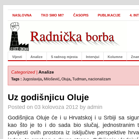
NASLOVNA
TKO SMO MI?
ČASOPIS
PUBLIKACIJE
4. I
Vijesti
Analize
S radnog mjesta
Intervjui
Kolumne
Znan
Categorized |
Analize
Tags :
Jugoslavija
,
Milošević
,
Oluja
,
Tuđman
,
nacionalizam
Uz godišnjicu Oluje
Posted on 03 kolovoza 2012 by admin
Godišnjica Oluje će i u Hrvatskoj i u Srbiji sa sigur
kao što je to i do sada bio slučaj, jednostrani
povijesti ovih prostora iz isključive perspektive hr