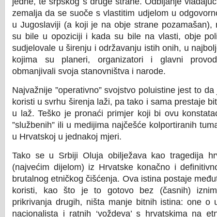
jedne, te srpskog s druge strane. Odbijanje vladajućih
zemalja da se suoče s vlastitim udjelom u odgovorno
u Jugoslaviji (a koji je na obje strane pozamašan),
su bile u opoziciji i kada su bile na vlasti, obje pol
sudjelovale u širenju i održavanju istih onih, u najbol
kojima su planeri, organizatori i glavni provod
obmanjivali svoja stanovništva i narode.
Najvažnije ”operativno” svojstvo poluistine jest to da j
koristi u svrhu širenja laži, pa tako i sama prestaje bit
u laž. Teško je pronaći primjer koji bi ovu konstataci
”službenih” ili u medijima najčešće kolportiranih tuma
u Hrvatskoj u jednakoj mjeri.
Tako se u Srbiji Oluja obilježava kao tragedija hr
(najvećim dijelom) iz Hrvatske konačno i definitiv
brutalnog etničkog čišćenja. Ova istina postaje među
koristi, kao što je to gotovo bez (časnih) izni
prikrivanja drugih, ništa manje bitnih istina: one o 
nacionalista i ratnih ‘voždeva’ s hrvatskima na et