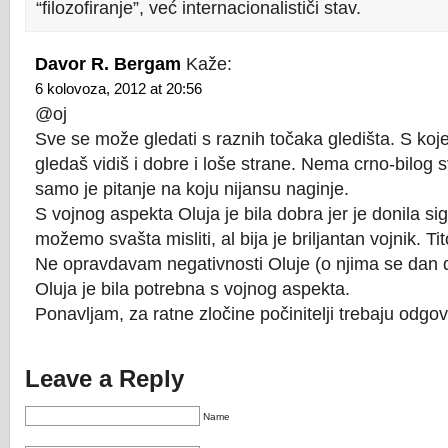
“filozofiranje”, već internacionalističi stav.
Davor R. Bergam
Kaže:
6 kolovoza, 2012 at 20:56
@oj
Sve se može gledati s raznih točaka gledišta. S koj
gledaš vidiš i dobre i loše strane. Nema crno-bilog s
samo je pitanje na koju nijansu naginje.
S vojnog aspekta Oluja je bila dobra jer je donila 
možemo svašta misliti, al bija je briljantan vojnik. Ti
Ne opravdavam negativnosti Oluje (o njima se dan d
Oluja je bila potrebna s vojnog aspekta.
Ponavljam, za ratne zločine počinitelji trebaju odgov
Leave a Reply
Name