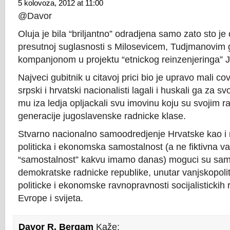
5 kolovoza, 2012 at 11:00
@Davor
Oluja je bila “briljantno” odradjena samo zato sto je
presutnoj suglasnosti s Milosevicem, Tudjmanovim 
kompanjonom u projektu “etnickog reinzenjeringa” J
Najveci gubitnik u citavoj prici bio je upravo mali c
srpski i hrvatski nacionalisti lagali i huskali ga za sv
mu iza ledja opljackali svu imovinu koju su svojim ra
generacije jugoslavenske radnicke klase.
Stvarno nacionalno samoodredjenje Hrvatske kao i 
politicka i ekonomska samostalnost (a ne fiktivna v
“samostalnost” kakvu imamo danas) moguci su sa
demokratske radnicke republike, unutar vanjskopolit
politicke i ekonomske ravnopravnosti socijalistickih 
Evrope i svijeta.
Davor R. Bergam
Kaže: