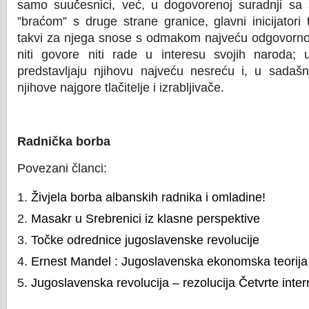
samo suučesnici, već, u dogovorenoj suradnji sa 
”braćom” s druge strane granice, glavni inicijatori
takvi za njega snose s odmakom najveću odgovornost.
niti govore niti rade u interesu svojih naroda; 
predstavljaju njihovu najveću nesreću i, u sadaš
njihove najgore tlačitelje i izrabljivače.
Radnička borba
Povezani članci:
Živjela borba albanskih radnika i omladine!
Masakr u Srebrenici iz klasne perspektive
Točke odrednice jugoslavenske revolucije
Ernest Mandel : Jugoslavenska ekonomska teorija
Jugoslavenska revolucija – rezolucija Četvrte inte