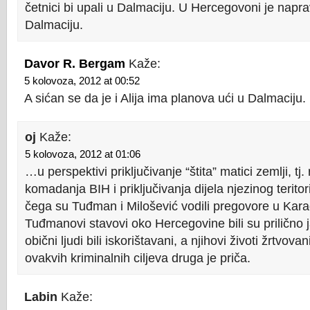
četnici bi upali u Dalmaciju. U Hercegovoni je naprav
Dalmaciju.
Davor R. Bergam
Kaže:
5 kolovoza, 2012 at 00:52
A sićan se da je i Alija ima planova ući u Dalmaciju.
oj
Kaže:
5 kolovoza, 2012 at 01:06
…u perspektivi priključivanje “štita” matici zemlji, tj. 
komadanja BIH i priključivanja dijela njezinog teritor
čega su Tuđman i Milošević vodili pregovore u Kar
Tuđmanovi stavovi oko Hercegovine bili su prilično j
obični ljudi bili iskorištavani, a njihovi životi žrtvova
ovakvih kriminalnih ciljeva druga je priča.
Labin
Kaže: