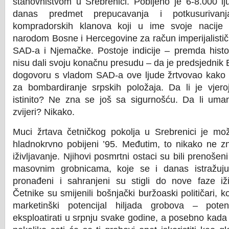
stanovništvom u Srebrenici. Pobijeno je 6-8.000 lju
danas predmet prepucavanja i potkusurivanja
kompradorskih klanova koji u ime svoje nacije 
narodom Bosne i Hercegovine za račun imperijalistič
SAD-a i Njemačke. Postoje indicije – premda histor
nisu dali svoju konačnu presudu – da je predsjednik B
dogovoru s vladom SAD-a ove ljude žrtvovao kak
za bombardiranje srpskih položaja. Da li je vjero
istinito? Ne zna se još sa sigurnošću. Da li umanj
zvijeri? Nikako.
Muci žrtava četničkog pokolja u Srebrenici je mo
hladnokrvno pobijeni ’95. Međutim, to nikako ne zn
iživljavanje. Njihovi posmrtni ostaci su bili prenošen
masovnim grobnicama, koje se i danas istražuju
pronađeni i sahranjeni su stigli do nove faze iži
Četnike su smijenili bošnjački buržoaski političari, ko
marketinški potencijal hiljada grobova – pote
eksploatirati u srpnju svake godine, a posebno kada