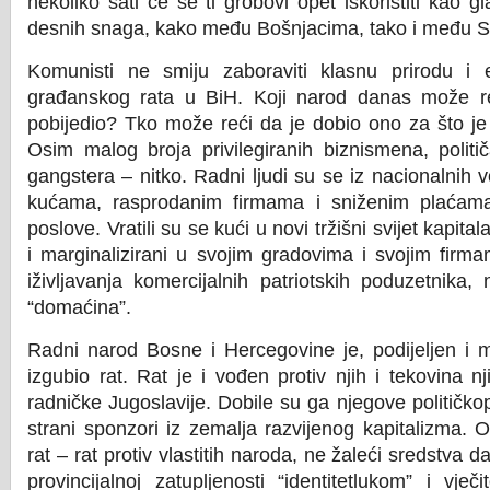
nekoliko sati će se ti grobovi opet iskoristiti kao g
desnih snaga, kako među Bošnjacima, tako i među S
Komunisti ne smiju zaboraviti klasnu prirodu i
građanskog rata u BiH. Koji narod danas može r
pobijedio? Tko može reći da je dobio ono za što je
Osim malog broja privilegiranih biznismena, politi
gangstera – nitko. Radni ljudi su se iz nacionalnih v
kućama, rasprodanim firmama i sniženim plaćama
poslove. Vratili su se kući u novi tržišni svijet kapita
i marginalizirani u svojim gradovima i svojim firma
iživljavanja komercijalnih patriotskih poduzetnika, 
“domaćina”.
Radni narod Bosne i Hercegovine je, podijeljen i 
izgubio rat. Rat je i vođen protiv njih i tekovina n
radničke Jugoslavije. Dobile su ga njegove političkopo
strani sponzori iz zemalja razvijenog kapitalizma.
rat – rat protiv vlastitih naroda, ne žaleći sredstva d
provincijalnoj zatupljenosti “identitetlukom” i vje