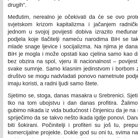
drugih”.
Međutim, nerealno je očekivati da će se ovo prot
svjetskom krizom kapitalizma i jačanjem radničk
jednom u svojoj povijesti dobiva izrazito međunarod
podjela koje tlačitelji nameću narodima BiH se ta
mlade snage ljevice i socijalizma. Na njima je dana
BiH je mogla i može opstati kao cjelina samo kao 
bez obzira na spol, vjeru ili nacionalnost – povijes
svake sumnje. Samo klasnim jedinstvom i borbom za
društvo se mogu nadvladati ponovo nametnute podjele
imaju koristi, a radni ljudi samo štete.
Sjetimo se, stoga, danas masakra u Srebrenici. Sjeti
tko na tom ubojstvu i dan danas profitira. Žalimo
gubimo nikada iz vida budućnost i činjenicu da je n
spriječimo da se takvo nešto ikada igdje ponovi. Da
biti šokirani. Počinitelji i profiteri su još tu, pre
komercijalne projekte. Dokle god su oni tu, svima n