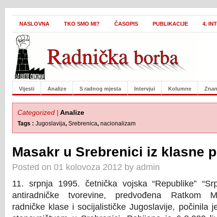
NASLOVNA
TKO SMO MI?
ČASOPIS
PUBLIKACIJE
4. I
Vijesti
Analize
S radnog mjesta
Intervjui
Kolumne
Znan
Categorized |
Analize
Tags :
Jugoslavija
,
Srebrenica
,
nacionalizam
Masakr u Srebrenici iz klasne 
Posted on 01 kolovoza 2012 by admin
11. srpnja 1995. četnička vojska “Republike” “Srp
antiradničke tvorevine, predvođena Ratkom Ml
radničke klase i socijalističke Jugoslavije, počinila 