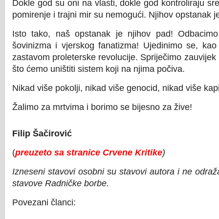
Dokle god su oni na vlasti, dokle god kontroliraju sr
pomirenje i trajni mir su nemogući. Njihov opstanak j
Isto tako, naš opstanak je njihov pad! Odbacim
šovinizma i vjerskog fanatizma! Ujedinimo se, kao
zastavom proleterske revolucije. Spriječimo zauvijek 
što ćemo uništiti sistem koji na njima počiva.
Nikad više pokolji, nikad više genocid, nikad više kap
Žalimo za mrtvima i borimo se bijesno za žive!
Filip Šačirović
(
preuzeto sa stranice Crvene Kritike
)
Izneseni stavovi osobni su stavovi autora i ne odra
stavove Radničke borbe.
Povezani članci: