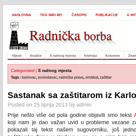
NASLOVNA
TKO SMO MI?
ČASOPIS
PUBLIKACIJE
4. I
Vijesti
Analize
S radnog mjesta
Intervjui
Kolumne
Znan
Categorized |
S radnog mjesta
Tags :
karlovac
,
poslodavac
,
radnička prava
,
sindikat
,
zaštitar
Sastanak sa zaštitarom iz Karl
Posted on 25 lipnja 2013 by admin
Prije nešto više od pola godine objavili smo tekst
koji nam je dao važan uvid u probleme vezane z
pokazali taj tekst našem sugovorniku, još jedn