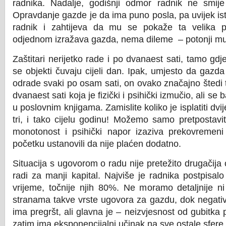
radnika. Nadalje, godišnji odmor radnik ne smije 
Opravdanje gazde je da ima puno posla, pa uvijek is
radnik i zahtijeva da mu se pokaže ta velika p
odjednom izražava gazda, nema dileme – potonji mu 
Zaštitari nerijetko rade i po dvanaest sati, tamo gd
se objekti čuvaju cijeli dan. Ipak, umjesto da gazda
odrade svaki po osam sati, on ovako značajno štedi 
dvanaest sati koja je fizički i psihički izmučio, ali se
u poslovnim knjigama. Zamislite koliko je isplatiti dvij
tri, i tako cijelu godinu! Možemo samo pretpostavit
monotonost i psihički napor izaziva prekovremen
početku ustanovili da nije plaćen dodatno.
Situacija s ugovorom o radu nije pretežito drugačija o
radi za manji kapital. Najviše je radnika postpisa
vrijeme, točnije njih 80%. Ne moramo detaljnije ni 
stranama takve vrste ugovora za gazdu, dok negativ
ima pregršt, ali glavna je – neizvjesnost od gubitka 
zatim ima eksponencijalni učinak na sve ostale sfere 