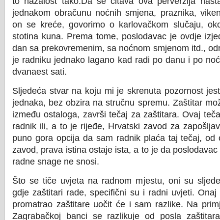
to nažalost tako.Da se čitava ova perverzija nasta
jednakom obračunu noćnih smjena, praznika, vike
on se kreće, govorimo o karlovačkom slučaju, oko
stotina kuna. Prema tome, poslodavac je ovdje izje
dan sa prekovremenim, sa noćnom smjenom itd., od
je radniku jednako lagano kad radi po danu i po noći 
dvanaest sati.
Sljedeća stvar na koju mi je skrenuta pozornost jest
jednaka, bez obzira na stručnu spremu. Zaštitar mož
između ostaloga, završi tečaj za zaštitara. Ovaj te
radnik ili, a to je rijeđe, Hrvatski zavod za zapošlja
puno gora opcija da sam radnik plaća taj tečaj, od
zavod, prava istina ostaje ista, a to je da poslodava
radne snage ne snosi.
Što se tiče uvjeta na radnom mjestu, oni su sljede
gdje zaštitari rade, specifični su i radni uvjeti. Onaj
promatrao zaštitare uočit će i sam razlike. Na prim
Zagrabačkoj banci se razlikuje od posla zaštitar