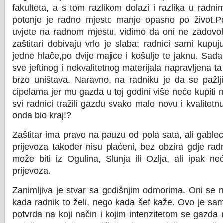
fakulteta, a s tom razlikom dolazi i razlika u radni
potonje je radno mjesto manje opasno po život.Pog
uvjete na radnom mjestu, vidimo da oni ne zadovol
zaštitari dobivaju vrlo je slaba: radnici sami kupu
jedne hlače,po dvije majice i košulje te jaknu. Sada
sve jeftinog i nekvalitetnog materijala napravljena ta
brzo uništava. Naravno, na radniku je da se pažlji
cipelama jer mu gazda u toj godini više neće kupiti 
svi radnici tražili gazdu svako malo novu i kvalitetn
onda bio kraj!?
Zaštitar ima pravo na pauzu od pola sata, ali gablec
prijevoza također nisu plaćeni, bez obzira gdje radn
može biti iz Ogulina, Slunja ili Ozlja, ali ipak ne
prijevoza.
Zanimljiva je stvar sa godišnjim odmorima. Oni se n
kada radnik to želi, nego kada šef kaže. Ovo je sam
potvrda na koji način i kojim intenzitetom se gazda m