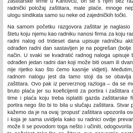
zaštitarske firme u Karlovcu, on se s njim bez raz
radnički položaj zaštitara, male plaće, mnoge nep
ulogu sindikata samo su neke od zajedničkih točki.
Na samom početku razgovora zaštitar je naglasio k
štetu koju njemu kao radniku nanosi firma za koju ra
radni nalog od trideset dana upisuje radničku akt
odrađen radni dan sastavljen je na pogrešan (bolje 
način.
U svaki se kvadratić radnog naloga upisuje 
odrađen jedan radni dan koji može biti osam ili dvan
nije rijetko kao što ćemo kasnije vidjeti). Međutim
radnom nalogu jest da tamo stoji da se obavlja
zaštitara. Ovo pak iz perverznog razloga – da se 
bruto plaća jer su koeficijenti za portira i zaštitara
time i plaća koju treba isplatiti gazda zaštitarske
portira nego što bi to bila u slučaju zaštitara. Stvar
kažemo da je na ovaj ‘propust’ zaštitara upozorila oso
i koja je sama uvidjela kako su radnici ovdje prevar
može li se povodom toga nešto i učiniti, odogovorila