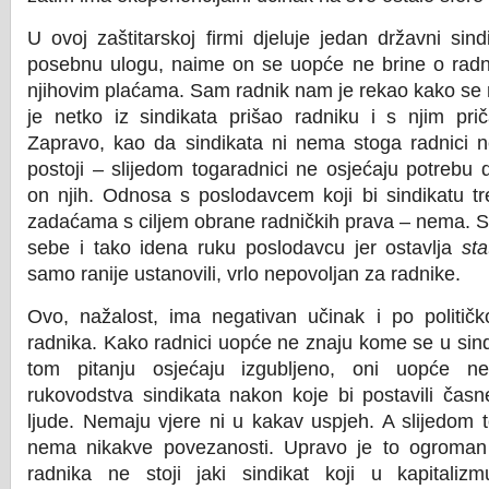
U ovoj zaštitarskoj firmi djeluje jedan državni sind
posebnu ulogu, naime on se uopće ne brine o radni
njihovim plaćama. Sam radnik nam je rekao kako se n
je netko iz sindikata prišao radniku i s njim pri
Zapravo, kao da sindikata ni nema stoga radnici n
postoji – slijedom togaradnici ne osjećaju potrebu 
on njih. Odnosa s poslodavcem koji bi sindikatu t
zadaćama s ciljem obrane radničkih prava – nema. Si
sebe i tako idena ruku poslodavcu jer ostavlja
st
samo ranije ustanovili, vrlo nepovoljan za radnike.
Ovo, nažalost, ima negativan učinak i po politič
radnika. Kako radnici uopće ne znaju kome se u sindi
tom pitanju osjećaju izgubljeno, oni uopće ne 
rukovodstva sindikata nakon koje bi postavili čas
ljude. Nemaju vjere ni u kakav uspjeh. A slijedom
nema nikakve povezanosti. Upravo je to ogroman
radnika ne stoji jaki sindikat koji u kapitaliz