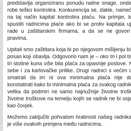
predstavlja organiziranu ponudu radne snage, onda
robe teško kontrolira. Konkurencija se, dakle, nameć
na taj način kapital kontrolira plaću. Na primjer, 
spustiti radnicima plaće ako bi se protiv kapitala uje
rade u zaštitarskim firmama, a da se ne govori
pravima.
Upitali smo zaštitara koja bi po njegovom mišljenju b
posao koji obavlja. Odgovorio nam je – oko tri i pol t
tri stotine kuna više bila plaća za opasnije poslove.
sebe i za karlovačke prilike. Drugi radnici s većim 
smatrali da im ni ova minimalna plaća nije d
konstatirati kako bi minimalna plaća za svakog radnik
velika da podmiri ne samo najnužnije životne troš
životne troškove na temelju kojih se radnik ne bi osj
kao čovjek.
Možemo zaključiti pohvalom hrabrosti našeg radnika
je više ovakvih primjera među radnicima.