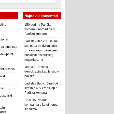
Najnoviji komentari
stine
150 godina Pariške
komune - nomad.ba
o
a
Pariška komuna
ational
Ladislav Babić: U se, na
se i poda se (Drugi dio) –
ga sindikata
SBPeriskop
o
Temeljne
 Viewpoint
postavke historijskog
materijalizma
Marija
o
Direktna
net Archive
demokracija kao fejsbuk-
politika
atski
Ladislav Babić: Strah od
sirotinje » SBPeriskop
o
nta
Pariška komuna
ustrijski
Hs
o
HS Produkt –
kompanija u kojoj nema
alnih
sindikata
atske