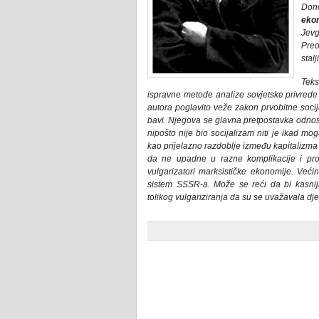
Don
eko
Jevg
Pre
stal
Teks
ispravne metode analize sovjetske privrede
autora poglavito veže zakon prvobitne socija
bavi. Njegova se glavna pretpostavka odnos
nipošto nije bio socijalizam niti je ikad mo
kao prijelazno razdoblje između kapitalizma 
da ne upadne u razne komplikacije i protu
vulgarizatori marksističke ekonomije. Veći
sistem SSSR-a. Može se reći da bi kasni
tolikog vulgariziranja da su se uvažavala d