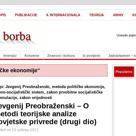
PIS
PUBLIKACIJE
4. INTERNACIONALA
TEORIJA
ARHIV
K
Intervjui
Kolumne
Znanost i kultura
Iz povijesti
Jadrankamen – s
ičke ekonomije"
Popularno
gs:
Jevgenij Preobraženski
,
metoda političke ekonomije
,
no-socijalistički sistem
,
zakon prvobitne socijalističke
umulacije
,
zakon vrijednosti
evgenij Preobraženski – O
etodi teorijske analize
ovjetske privrede (drugi dio)
ted on 14 svibnja 2013