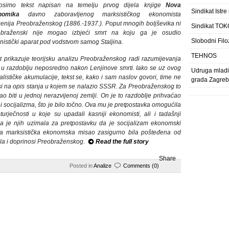
osimo tekst napisan na temelju prvog dijela knjige
Nova
Sindikat Istre
nomika
davno zaboravljenog marksističkog ekonomista
enija Preobraženskog (1886.-1937.). Poput mnogih boljševika ni
Sindikat TOK
obraženski nije mogao izbjeći smrt na koju ga je osudio
Slobodni Filo
jinistički aparat pod vodstvom samog Staljina.
TEHNOS
t prikazuje teorijsku analizu Preobraženskog radi razumijevanja
 u razdoblju neposredno nakon Lenjinove smrti. Iako se uz ovog
Udruga mladih
lističke akumulacije, tekst se, kako i sam naslov govori, time ne
grada Zagre
i na opis stanja u kojem se nalazio SSSR. Za Preobraženskog to
gao biti u jednoj nerazvijenoj zemlji. On je to razdoblje prihvaćao
i socijalizma, što je bilo točno. Ova mu je pretpostavka omogućila
rječnosti u koje su upadali kasniji ekonomisti, ali i tadašnji
na je njih uzimala za pretpostavku da je socijalizam ekonomski
ja marksistička ekonomska misao zasigurno bila pošteđena od
jela i doprinosi Preobraženskog.
Read the full story
Share
Posted in
Analize
Comments (0)