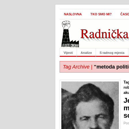
NASLOVNA
TKO SMO MI?
ČASO
Vijesti
Analize
S radnog mjesta
Tag Archive |
"metoda polit
Ta
rob
ak
J
m
s
Pos