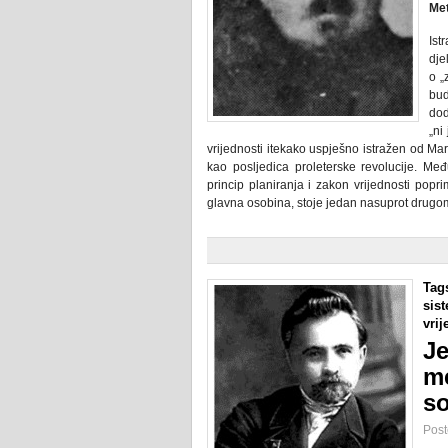
Met
Ist
dje
o „
bud
dod
„ni
vrijednosti itekako uspješno istražen od Marx
kao posljedica proleterske revolucije. Me
princip planiranja i zakon vrijednosti popri
glavna osobina, stoje jedan nasuprot drug
Tag
sis
vrij
Je
me
so
Post