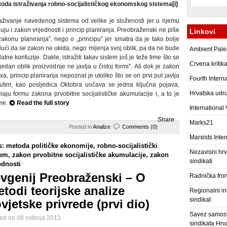
oda istraživanja robno-socijalističkog ekonomskog sistema
[i]
raživanje navedenog sistema od velike je složenosti jer u njemu
luju i zakon vrijednosti i princip planiranja. Preobraženski ne piše
Linkovi
zakonu planiranjaˮ, nego o „principuˮ jer smatra da je tako bolje
ući da se zakon ne ukida, nego mijenja svoj oblik, pa da ne bude
Ambient Pale
atne konfuzije. Dakle, istražiti takav sistem još je teže time što se
Crvena kritik
 jedan oblik proizvodnje ne javlja u čistoj formiˮ. Ali dok je zakon
a, princip planiranja nepoznat je utoliko što se on prvi put javlja
Fourth Intern
đutim, kao posljedica Oktobra uočava se jedna ključna pojava,
Hrvatska udru
maju formu zakona prvobitne socijalističke akumulacije i, a to je
ome.
Read the full story
International
Share
Marks21
Posted in
Analize
Comments (0)
Marxists Inter
s:
metoda političke ekonomije
,
robno-socijalistički
Nezavisni hrv
tem
,
zakon prvobitne socijalističke akumulacije
,
zakon
sindikati
ednosti
vgenij Preobraženski – O
Radnička fro
todi teorijske analize
Regionalni ind
sindikat
vjetske privrede (prvi dio)
Savez samost
ed on 08 svibnja 2013
sindikata Hrv