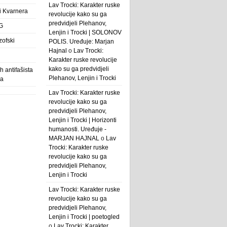
Lav Trocki: Karakter ruske
 i Kvarnera
revolucije kako su ga
predvidjeli Plehanov,
G
Lenjin i Trocki | SOLONOV
zofski
POLIS. Uređuje: Marjan
Hajnal
o
Lav Trocki:
Karakter ruske revolucije
kako su ga predvidjeli
 antifašista
Plehanov, Lenjin i Trocki
ba
Lav Trocki: Karakter ruske
revolucije kako su ga
predvidjeli Plehanov,
Lenjin i Trocki | Horizonti
humanosti. Uređuje -
MARJAN HAJNAL
o
Lav
Trocki: Karakter ruske
revolucije kako su ga
predvidjeli Plehanov,
Lenjin i Trocki
Lav Trocki: Karakter ruske
revolucije kako su ga
predvidjeli Plehanov,
Lenjin i Trocki | poetogled
o
Lav Trocki: Karakter