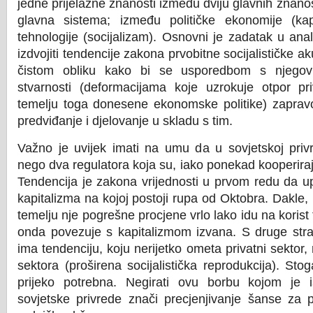
jedne prijelazne znanosti između dviju glavnih znanost
glavna sistema; između političke ekonomije (kapi
tehnologije (socijalizam). Osnovni je zadatak u anal
izdvojiti tendencije zakona prvobitne socijalističke 
čistom obliku kako bi se usporedbom s njegov
stvarnosti (deformacijama koje uzrokuje otpor pr
temelju toga donesene ekonomske politike) zaprav
predviđanje i djelovanje u skladu s tim.
Važno je uvijek imati na umu da u sovjetskoj privr
nego dva regulatora koja su, iako ponekad kooperiraj
Tendencija je zakona vrijednosti u prvom redu da up
kapitalizma na kojoj postoji rupa od Oktobra. Dakle,
temelju nje pogrešne procjene vrlo lako idu na korist 
onda povezuje s kapitalizmom izvana. S druge stran
ima tendenciju, koju nerijetko ometa privatni sektor, 
sektora (proširena socijalistička reprodukcija). Sto
prijeko potrebna. Negirati ovu borbu kojom je 
sovjetske privrede znači precjenjivanje šanse za pr