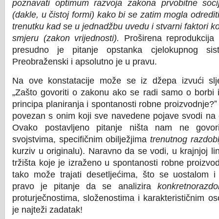
poznavati optimum razvoja zakona prvobitne socija
(dakle, u čistoj formi) kako bi se zatim mogla odredit
trenutku kad se u jednadžbu uvedu i stvarni faktori ko
smjeru (zakon vrijednosti).
Proširena reprodukcija s
presudno je pitanje opstanka cjelokupnog sis
Preobraženski i apsolutno je u pravu.
Na ove konstatacije može se iz džepa izvući slj
„Zašto govoriti o zakonu ako se radi samo o borbi i
principa planiranja i spontanosti robne proizvodnje?ˮ
povezan s onim koji sve navedene pojave svodi na dv
Ovako postavljeno pitanje ništa nam ne govori 
svojstvima, specifičnim obilježjima
trenutnog razdobl
kurziv u originalu). Naravno da se vodi, u krajnjoj lin
tržišta koje je izraženo u spontanosti robne proizvod
tako može trajati desetljećima, što se uostalom i
pravo je pitanje da se analizira
konkretnorazdo
proturječnostima, složenostima i karakterističnim o
je najteži zadatak!