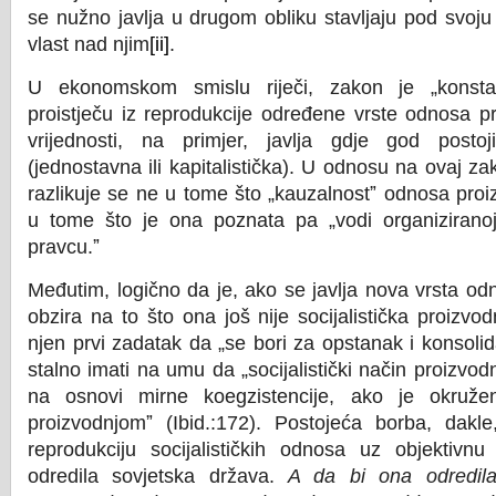
se nužno javlja u drugom obliku stavljaju pod svoju 
vlast nad njim
[ii]
.
U ekonomskom smislu riječi, zakon je „konstan
proistječu iz reprodukcije određene vrste odnosa p
vrijednosti, na primjer, javlja gdje god posto
(jednostavna ili kapitalistička). U odnosu na ovaj zak
razlikuje se ne u tome što „kauzalnostˮ odnosa proi
u tome što je ona poznata pa „vodi organizirano
pravcu.ˮ
Međutim, logično da je, ako se javlja nova vrsta od
obzira na to što ona još nije socijalistička proizv
njen prvi zadatak da „se bori za opstanak i konsolid
stalno imati na umu da „socijalistički način proizvod
na osnovi mirne koegzistencije, ako je okruž
proizvodnjomˮ (Ibid.:172). Postojeća borba, dakle
reprodukciju socijalističkih odnosa uz objektivnu
odredila sovjetska država.
A da bi ona odredil