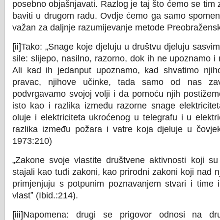
posebno objašnjavati. Razlog je taj što ćemo se tim
baviti u drugom radu. Ovdje ćemo ga samo spomenut
važan za daljnje razumijevanje metode Preobražens
[ii]
Tako: „Snage koje djeluju u društvu djeluju sasvi
sile: slijepo, nasilno, razorno, dok ih ne upoznamo 
Ali kad ih jedanput upoznamo, kad shvatimo njihov
pravac, njihove učinke, tada samo od nas zav
podvrgavamo svojoj volji i da pomoću njih postiže
isto kao i razlika između razorne snage elektricite
oluje i elektriciteta ukroćenog u telegrafu i u elektr
razlika između požara i vatre koja djeluje u čovjek
1973:210)
„Zakone svoje vlastite društvene aktivnosti koji 
stajali kao tuđi zakoni, kao prirodni zakoni koji nad n
primjenjuju s potpunim poznavanjem stvari i time i
vlastˮ (Ibid.:214).
[iii]
Napomena: drugi se prigovor odnosi na dru