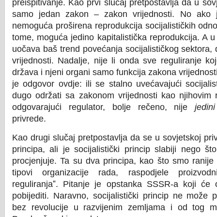
preispitivanje. Kao prvi slučaj pretpostavlja da u sovj
samo jedan zakon – zakon vrijednosti. No ako j
nemoguća proširena reprodukcija socijalističkih odn
tome, moguća jedino kapitalistička reprodukcija. A u 
uočava baš trend povećanja socijalističkog sektora,
vrijednosti. Nadalje, nije li onda sve reguliranje 
država i njeni organi samo funkcija zakona vrijednos
je odgovor ovdje: ili se stalno uvećavajući socijal
dugo održati sa zakonom vrijednosti kao njihovim re
odgovarajući regulator, bolje rečeno, nije
jedini
privrede.
Kao drugi slučaj pretpostavlja da se u sovjetskoj pri
principa, ali je socijalistički princip slabiji nego 
procjenjuje. Ta su dva principa, kao što smo ranije re
tipovi organizacije rada, raspodjele proizvo
reguliranjaˮ. Pitanje je opstanka SSSR-a koji će 
pobijediti. Naravno, socijalistički princip ne može p
bez revolucije u razvijenim zemljama i od tog m