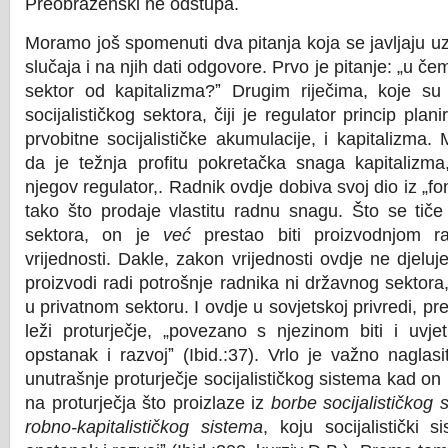
Preobraženski ne odstupa.
Moramo još spomenuti dva pitanja koja se javljaju u
slučaja i na njih dati odgovore. Prvo je pitanje: „u če
sektor od kapitalizma?ˮ Drugim riječima, koje su 
socijalističkog sektora, čiji je regulator princip pla
prvobitne socijalističke akumulacije, i kapitalizma
da je težnja profitu pokretačka snaga kapitalizma
njegov regulator,. Radnik ovdje dobiva svoj dio iz „f
tako što prodaje vlastitu radnu snagu. Što se tič
sektora, on je
već
prestao biti proizvodnjom rai
vrijednosti. Dakle, zakon vrijednosti ovdje ne djelu
proizvodi radi potrošnje radnika ni državnog sektora,
u privatnom sektoru. I ovdje u sovjetskoj privredi,
leži proturječje, „povezano s njezinom biti i uvj
opstanak i razvojˮ (Ibid.:37). Vrlo je važno naglas
unutrašnje proturječje socijalističkog sistema kad on 
na proturječja što proizlaze iz
borbe socijalističkog 
robno-kapitalističkog sistema
, koju socijalistički s