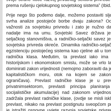
prema rušenju cjelokupnog sovjetskog sistemaˮ (Ibid.
Prije nego što pođemo dalje, možemo postaviti slje
svrha analize postojeće borbe dvaju zakona? Od
važnosti za sovjetsku privredu i zato je nužno da
nadalje ima na umu. Sovjetski Savez država j
seljačkog stanovništva, a radničko-seljački savez j
sovjetska privreda okreće. Dinamika radničko-selj
egzistenciju postojećeg sistema kao cjeline ali u t
radnička klasa. Međutim, ta prevlast iako ima
historijskom i ekonomskom smislu, može se vrlo la
dominirati zakon vrijednosti (nemojmo zaboraviti da
kapitalističkom moru, otok na kojem se zakon 
ograničava). Prevlast radničke klase je u pre
privatnimsektorom, prevlasti principa planiran
socijalističke akumulacije) nad zakonom vrijedno
zadržala prevlast radničke klase, (ovdje se misli i
prevlast, nikako na prevlast postignutu sveopćom p
je istražiti osnovne uvjete razvoja sovjetske privr