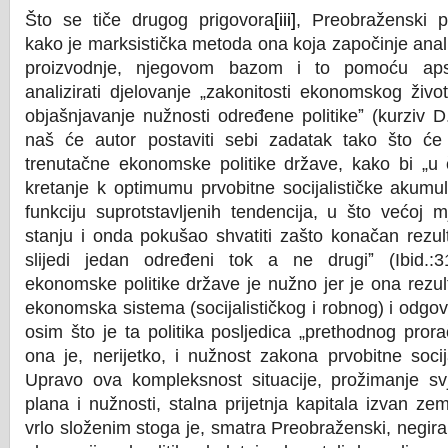
Što se tiče drugog prigovora
[iii]
, Preobraženski p
kako je marksistička metoda ona koja započinje ana
proizvodnje, njegovom bazom i to pomoću apst
analizirati djelovanje „zakonitosti ekonomskog živo
objašnjavanje nužnosti određene politikeˮ (kurziv D
naš će autor postaviti sebi zadatak tako što će 
trenutačne ekonomske politike države, kako bi „u č
kretanje k optimumu prvobitne socijalističke akumul
funkciju suprotstavljenih tendencija, u što većoj m
stanju i onda pokušao shvatiti zašto konačan rezult
slijedi jedan određeni tok a ne drugiˮ (Ibid.:3
ekonomske politike države je nužno jer je ona rezu
ekonomska sistema (socijalističkog i robnog) i odgov
osim što je ta politika posljedica „prethodnog proraču
ona je, nerijetko, i nužnost zakona prvobitne socij
Upravo ova kompleksnost situacije, prožimanje sv
plana i nužnosti, stalna prijetnja kapitala izvan zem
vrlo složenim stoga je, smatra Preobraženski, negir