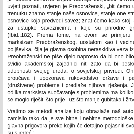
uvjeti poznati, uvjeren je Preobraženski, „bit ćemo
trenutku znamo stanje naše osnovice, stanje one s
osnovice koja predvodi savez; znat ćemo kako stoji 
za ustupke saveznicima i koje su prirodne gr
(Ibid.:182). Prema tome, na ovom se primjeru m
marksizam Preobraženskog, uostalom kao i većine 
boljševika, čija je glavna osobina neraskidiva veza iz
Preobraženski ne piše djelo naprosto da bi ono bilo
svidio akademskoj zajednici niti zato da bi besko
udobnosti svojeg ureda, o sovjetskoj privredi. On
proučava i upozorava rukovodstvo države i pa
(društvene) probleme i predlaže njihova rješenja. J
odlika marksista suočavanje s problemima ma koliko ozb
se moglo riješiti što prije i uz što manje gubitaka i žrt
Vratimo se metodi analize koju obrazlaže naš auto
zamislio tako da je sve bitne i nebitne metodološke
glavna prigovora preko kojih će detaljno pojasniti svoj
su sljedeći: