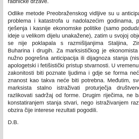
radničke države.
Odlike metode Preobraženskog vidljive su u anticipa
problema i katastrofa u nadolazećim godinama, p
rješenja i kasnije ekonomske politike (samo poduda
ideje u velikom dijelu unakažene), zatim u svojoj obje
se nije poklapala s razmišljanjima Staljina, Z
Buharina i drugih. Za marksističkog je ekonomista
nužno pogrešna anticipacija ili dijagnoza stanja (ni
apologetski i fetišistički pristup stvarnosti. U vreme
zakonitosti biti poznate ljudima i gdje se forma ne
znanost kao takva neće biti potrebna. Međutim, sv
marksista stalno istraživati proturječja društve
razlikovati sadržaj od forme. Drugim riječima, ne b
konstatiranjem stanja stvari, nego istraživanjem ra
obzira čije interese rezultati pogodili.
D.B.