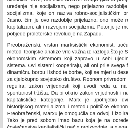
uređenje nije socijalizam, nego prijelazno razdoblj
socijalizma, koje on naziva robno-socijalističkim p
Jasno, čim je ovo razdoblje prijelazno, ono može re
kapitalizam, ali i razvojem socijalizma. Potonje je
pobjede proleterske revolucije na Zapadu.
Preobraženski, vrstan marksistički ekonomist, uoč
metodi teorijske analize vrlo važna iz razloga što j
ekonomskim sistemom koji zapravo u sebi ujedi
sistema. Ovi sistemi kooperiraju, ali oni prije svega 
dinamičnu borbu i ishod te borbe, koji se mjeri u dese
za cjelokupno sovjetsko društvo. Robnom privredom 
regulira, zakon vrijednosti koji uvodi reda u, na
spontanost tržišta. Da bi otkrio zakon vrijednosti i n
kapitalističke kategorije, Marx je upotrijebio 
historijskog materijalizma i metodu političke ekono
Preobraženski, Marxu je omogućila da odvoji i izoli
Tako je pred sobom imao bazu koja je na određe
čovječanstva kapitalistički način proizvodnje, a njega