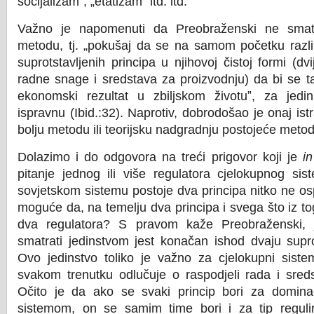
socijalizamˮ, „etatizamˮ itd. itd.
Važno je napomenuti da Preobraženski ne smatra
metodu, tj. „pokušaj da se na samom početku razli
suprotstavljenih principa u njihovoj čistoj formi (d
radne snage i sredstava za proizvodnju) da bi se 
ekonomski rezultat u zbiljskom životuˮ, za jedi
ispravnu (Ibid.:32). Naprotiv, dobrodošao je onaj istra
bolju metodu ili teorijsku nadgradnju postojeće meto
Dolazimo i do odgovora na treći prigovor koji je
i
pitanje jednog ili više regulatora cjelokupnog si
sovjetskom sistemu postoje dva principa nitko ne os
moguće da, na temelju dva principa i svega što iz toga
dva regulatora? S pravom kaže Preobraženski,
smatrati jedinstvom jest konačan ishod dvaju supr
Ovo jedinstvo toliko je važno za cjelokupni siste
svakom trenutku odlučuje o raspodjeli rada i sred
Očito je da ako se svaki princip bori za domina
sistemom, on se samim time bori i za tip regulira