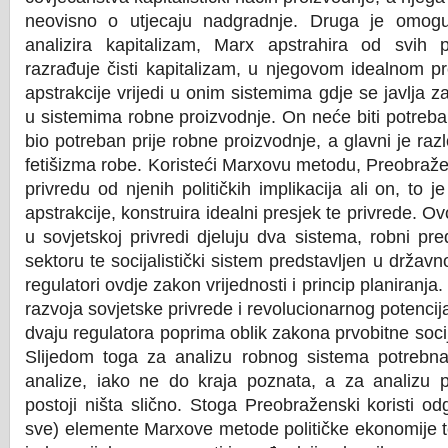
neovisno o utjecaju nadgradnje. Druga je omog
analizira kapitalizam, Marx apstrahira od svih 
razrađuje čisti kapitalizam, u njegovom idealnom pr
apstrakcije vrijedi u onim sistemima gdje se javlja za
u sistemima robne proizvodnje. On neće biti potreban 
bio potreban prije robne proizvodnje, a glavni je ra
fetišizma robe. Koristeći Marxovu metodu, Preobraže
privredu od njenih političkih implikacija ali on, to j
apstrakcije, konstruira idealni presjek te privrede. Ov
u sovjetskoj privredi djeluju dva sistema, robni pr
sektoru te socijalistički sistem predstavljen u držav
regulatori ovdje zakon vrijednosti i princip planiranj
razvoja sovjetske privrede i revolucionarnog potencij
dvaju regulatora poprima oblik zakona prvobitne socij
Slijedom toga za analizu robnog sistema potrebn
analize, iako ne do kraja poznata, a za analizu p
postoji ništa slično. Stoga Preobraženski koristi o
sve) elemente Marxove metode političke ekonomije 