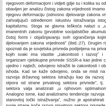
njegovom deformacijom i vidjeti gdje su i kolika su od
obavljen jer analizu čistog zakona vrijednosti imamo
njegovu deformaciju (odnosno djelovanje zakona vrij
zahvaljujući određenom iskustvu istraživanja ist
kapitalizmu. Stoga se glavna teškoća nalazi u „ut
imanentnih zakonu [prvobitne socijalističke akumula
čistoj formi i objašnjavanju svih ograničenja koj
djelovanjem zakona vrijednostiˮ (Ibid.:27). Drugim 
spoznati da je sovjetska privreda podijeljena na priva
kojih svaki ima vlastite „zakonitosti i razvojˮ i 
organizam cjelokupne privrede SSSR-a kao jedne cje
ujedno i najteži, odvojeno istražiti te zakonitosti i o
ishoda. Kad se kaže odvojeno, onda se misli na
razvoja državnog sektora istražuju kao da razvoj 
otpora od strane privatnog sektora privredeˮ, tj.
sektora valja analizirati „u njihovom optimalnom 
Analogno tome, kad analiziramo tendencije razvoja 
stanovitoj točki istraživanjaˮ, nužno je apstrahira
svoje strane koče razvoj privatnog sektora privrede