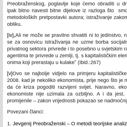
Preobraženskog, poglavlje koje ćemo obraditi u d
ipak bitno navesti bitne dijelove iz razloga što sm
metodoloških pretpostavki autora; istraživanje zak
obliku.
[iv]
„Ali ne može se pravilno shvatiti ni to jedinstvo, n
se za osnovicu istraživanja ne uzme borba socijalis
privatnog sektora privrede i to posebno u svjetskim
agentima te privrede u zemlji, tj. s kapitalističkim el
onima koji prerastaju u kulakeˮ (Ibid.:267)
[v]
Ovo se najbolje vidjelo na primjeru kapitalističke 
2008. kad je nekoliko ekonomista, prije nego što je 
da će kriza pogoditi razvijeni svijet. Naravno, e
ekonomiste nije uzimala za ozbiljno. A i da jest,
promijenile – zakon vrijednosti pokazao se nadmoćni
Povezani članci:
Jevgenij Preobraženski – O metodi teorijske analiz