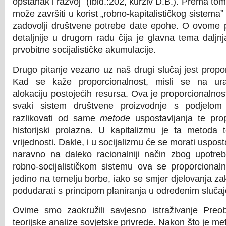
opstanak i razvojˮ (Ibid.:202, kurziv D.B.). Prema tom
može završiti u korist „robno-kapitalističkog sistemaˮ
zadovolji društvene potrebe date epohe. O ovome 
detaljnije u drugom radu čija je glavna tema daljnj
prvobitne socijalističke akumulacije.
Drugo pitanje vezano uz naš drugi slučaj jest propor
Kad se kaže proporcionalnost, misli se na ura
alokaciju postojećih resursa. Ova je proporcionalno
svaki sistem društvene proizvodnje s podjelom 
razlikovati od same
metode
uspostavljanja te prop
historijski prolazna. U kapitalizmu je ta metoda
vrijednosti. Dakle, i u socijalizmu će se morati uspost
naravno na daleko racionalniji način zbog upotre
robno-socijalističkom sistemu ova se proporcional
jedino na temelju borbe, iako se smjer djelovanja z
podudarati s principom planiranja u određenim slučaj
Ovime smo zaokružili savjesno istraživanje Pre
teorijske analize sovjetske privrede. Nakon što je m