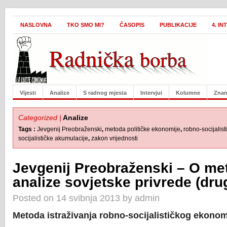
NASLOVNA
TKO SMO MI?
ČASOPIS
PUBLIKACIJE
4. I
Vijesti
Analize
S radnog mjesta
Intervjui
Kolumne
Znan
Categorized |
Analize
Tags :
Jevgenij Preobraženski
,
metoda političke ekonomije
,
robno-socijalist
socijalističke akumulacije
,
zakon vrijednosti
Jevgenij Preobraženski – O met
analize sovjetske privrede (drug
Posted on 14 svibnja 2013 by admin
Metoda istraživanja robno-socijalističkog ekono