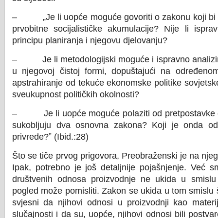
– „Je li uopće moguće govoriti o zakonu koji bi 
prvobitne socijalističke akumulacije? Nije li ispra
principu planiranja i njegovu djelovanju?
– Je li metodologijski moguće i ispravno analizir
u njegovoj čistoj formi, dopuštajući na određenom
apstrahiranje od tekuće ekonomske politike sovjetsk
sveukupnost političkih okolnosti?
– Je li uopće moguće polaziti od pretpostavke da
sukobljuju dva osnovna zakona? Koji je onda od n
privrede?ˮ (Ibid.:28)
Što se tiče prvog prigovora, Preobraženski je na njeg
Ipak, potrebno je još detaljnije pojašnjenje. Već 
društvenih odnosa proizvodnje ne ukida u smisl
pogled može pomisliti. Zakon se ukida u tom smislu št
svjesni da njihovi odnosi u proizvodnji kao materi
slučajnosti i da su, uopće, njihovi odnosi bili postva