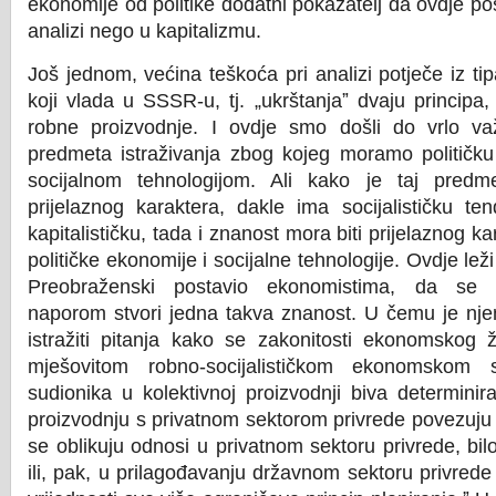
ekonomije od politike dodatni pokazatelj da ovdje pos
analizi nego u kapitalizmu.
Još jednom, većina teškoća pri analizi potječe iz t
koji vlada u SSSR-u, tj. „ukrštanjaˮ dvaju principa, 
robne proizvodnje. I ovdje smo došli do vrlo v
predmeta istraživanja zbog kojeg moramo političku
socijalnom tehnologijom. Ali kako je taj predm
prijelaznog karaktera, dakle ima socijalističku ten
kapitalističku, tada i znanost mora biti prijelaznog k
političke ekonomije i socijalne tehnologije. Ovdje leži
Preobraženski postavio ekonomistima, da se n
naporom stvori jedna takva znanost. U čemu je nje
istražiti pitanja kako se zakonitosti ekonomskog ž
mješovitom robno-socijalističkom ekonomskom 
sudionika u kolektivnoj proizvodnji biva determinir
proizvodnju s privatnom sektorom privrede povezuju n
se oblikuju odnosi u privatnom sektoru privrede, bil
ili, pak, u prilagođavanju državnom sektoru privrede 