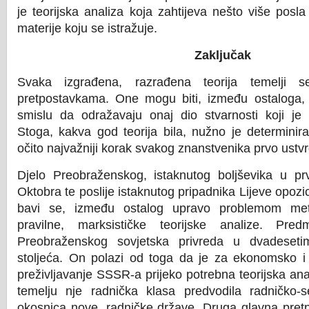
je teorijska analiza koja zahtijeva nešto više posla
materije koju se istražuje.
Zaključak
Svaka izgrađena, razrađena teorija temelji 
pretpostavkama. One mogu biti, između ostaloga, r
smislu da odražavaju onaj dio stvarnosti koji je 
Stoga, kakva god teorija bila, nužno je determini
očito najvažniji korak svakog znanstvenika prvo ustvr
Djelo Preobraženskog, istaknutog boljševika u 
Oktobra te poslije istaknutog pripadnika Lijeve opozic
bavi se, između ostalog upravo problemom met
pravilne, marksističke teorijske analize. Pre
Preobraženskog sovjetska privreda u dvadeset
stoljeća. On polazi od toga da je za ekonomsko i 
preživljavanje SSSR-a prijeko potrebna teorijska ana
temelju nje radnička klasa predvodila radničko-se
okosnica nove, radničke države. Druga glavna pret