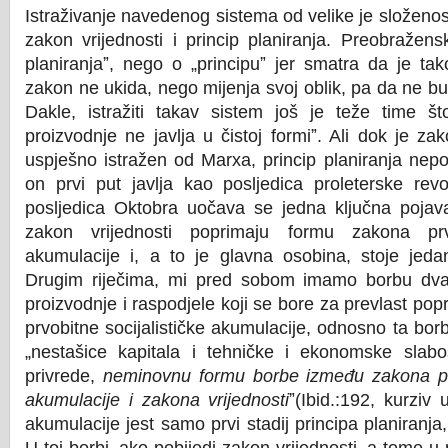
Istraživanje navedenog sistema od velike je složenosti
zakon vrijednosti i princip planiranja. Preobražen
planiranjaˮ, nego o „principuˮ jer smatra da je ta
zakon ne ukida, nego mijenja svoj oblik, pa da ne b
Dakle, istražiti takav sistem još je teže time št
proizvodnje ne javlja u čistoj formiˮ. Ali dok je zak
uspješno istražen od Marxa, princip planiranja nepo
on prvi put javlja kao posljedica proleterske rev
posljedica Oktobra uočava se jedna ključna pojava,
zakon vrijednosti poprimaju formu zakona prvob
akumulacije i, a to je glavna osobina, stoje jed
Drugim riječima, mi pred sobom imamo borbu dvaj
proizvodnje i raspodjele koji se bore za prevlast po
prvobitne socijalističke akumulacije, odnosno ta bo
„nestašice kapitala i tehničke i ekonomske slabo
privrede,
neminovnu formu borbe između zakona prvo
akumulacije i zakona vrijednosti
ˮ(Ibid.:192, kurziv 
akumulacije jest samo prvi stadij principa planiranja,