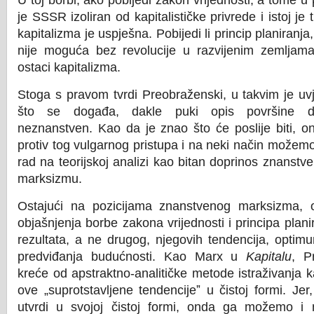
U toj borbi, ako pobijedi zakon vrijednosti, a tome u 
je SSSR izoliran od kapitalističke privrede i istoj je 
kapitalizma je uspješna. Pobijedi li princip planiranj
nije moguća bez revolucije u razvijenim zemljama,
ostaci kapitalizma.
Stoga s pravom tvrdi Preobraženski, u takvim je uv
što se događa, dakle puki opis površine do
neznanstven. Kao da je znao što će poslije biti, 
protiv tog vulgarnog pristupa i na neki način možemo
rad na teorijskoj analizi kao bitan doprinos znanst
marksizmu.
Ostajući na pozicijama znanstvenog marksizma, 
objašnjenja borbe zakona vrijednosti i principa planir
rezultata, a ne drugog, njegovih tendencija, optim
predviđanja budućnosti. Kao Marx u
Kapitalu
, P
kreće od apstraktno-analitičke metode istraživanja ka
ove „suprotstavljene tendencijeˮ u čistoj formi. Je
utvrdi u svojoj čistoj formi, onda ga možemo i