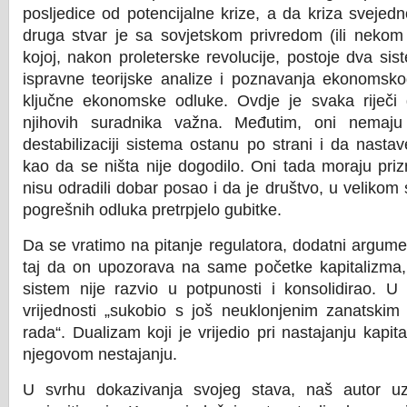
posljedice od potencijalne krize, a da kriza svejed
druga stvar je sa sovjetskom privredom (ili neko
kojoj, nakon proleterske revolucije, postoje dva si
ispravne teorijske analize i poznavanja ekonomsko
ključne ekonomske odluke. Ovdje je svaka riječi 
njihovih suradnika važna. Međutim, oni nemaju 
destabilizaciji sistema ostanu po strani i da nast
kao da se ništa nije dogodilo. Oni tada moraju priz
nisu odradili dobar posao i da je društvo, u velikom 
pogrešnih odluka pretrpjelo gubitke.
Da se vratimo na pitanje regulatora, dodatni argum
taj da on upozorava na same početke kapitalizma, 
sistem nije razvio u potpunosti i konsolidirao. U
vrijednosti „sukobio s još neuklonjenim zanatskim
rada“. Dualizam koji je vrijedio pri nastajanju kapital
njegovom nestajanju.
U svrhu dokazivanja svojeg stava, naš autor u