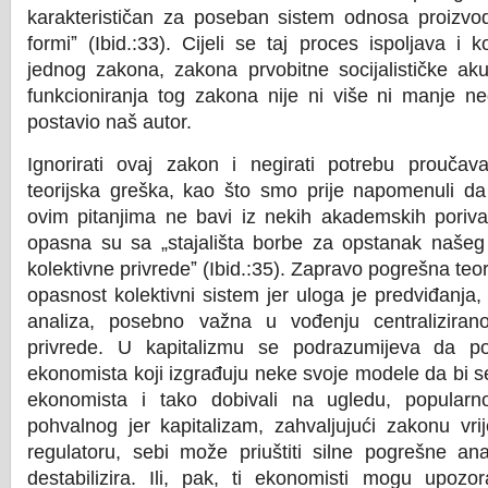
karakterističan za poseban sistem odnosa proizvod
formiˮ (Ibid.:33). Cijeli se taj proces ispoljava i 
jednog zakona, zakona prvobitne socijalističke akum
funkcioniranja tog zakona nije ni više ni manje ne
postavio naš autor.
Ignorirati ovaj zakon i negirati potrebu proučav
teorijska greška, kao što smo prije napomenuli da
ovim pitanjima ne bavi iz nekih akademskih poriv
opasna su sa „stajališta borbe za opstanak našeg
kolektivne privredeˮ (Ibid.:35). Zapravo pogrešna teor
opasnost kolektivni sistem jer uloga je predviđanja, č
analiza, posebno važna u vođenju centraliziran
privrede. U kapitalizmu se podrazumijeva da pos
ekonomista koji izgrađuju neke svoje modele da bi se
ekonomista i tako dobivali na ugledu, popularn
pohvalnog jer kapitalizam, zahvaljujući zakonu vr
regulatoru, sebi može priuštiti silne pogrešne an
destabilizira. Ili, pak, ti ekonomisti mogu upozo