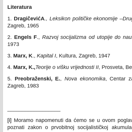
Literatura
1.
DragičevićA
., Leksikon političke ekonomije –Dru
Zagreb, 1965
2.
Engels F
.,
Razvoj socijalizma od utopije do na
1973
3.
Marx, K
.,
Kapital I
, Kultura, Zagreb, 1947
4.
Marx, K.,
Teorije o višku vrijednosti II
, Prosveta, B
5.
Preobraženski, E.
,
Nova ekonomika
, Centar za
Zagreb, 1983
__________________
[i]
Moramo napomenuti da ćemo se u ovom poglavl
poznati zakon o prvobitnoj socijalističkoj akumul