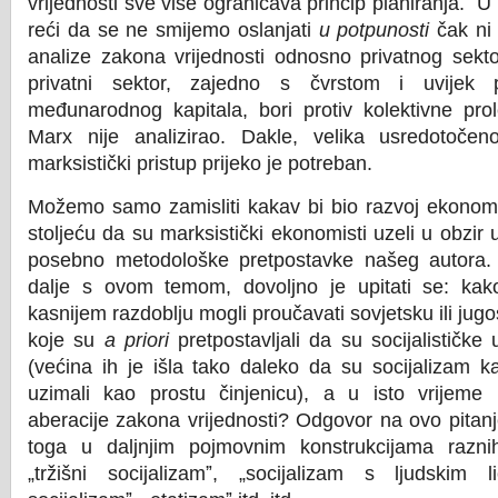
vrijednosti sve više ograničava princip planiranja.ˮ U
reći da se ne smijemo oslanjati
u potpunosti
čak ni 
analize zakona vrijednosti odnosno privatnog sekt
privatni sektor, zajedno s čvrstom i uvijek 
međunarodnog kapitala, bori protiv kolektivne prol
Marx nije analizirao. Dakle, velika usredotočenos
marksistički pristup prijeko je potreban.
Možemo samo zamisliti kakav bi bio razvoj ekono
stoljeću da su marksistički ekonomisti uzeli u obzir 
posebno metodološke pretpostavke našeg autora.
dalje s ovom temom, dovoljno je upitati se: kak
kasnijem razdoblju mogli proučavati sovjetsku ili jug
koje su
a priori
pretpostavljali da su socijalističke
(većina ih je išla tako daleko da su socijalizam 
uzimali kao prostu činjenicu), a u isto vrijeme u
aberacije zakona vrijednosti? Odgovor na ovo pitanj
toga u daljnjim pojmovnim konstrukcijama razni
„tržišni socijalizamˮ, „socijalizam s ljudskim 