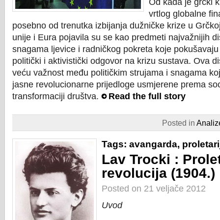
Od kada je grčki 
vrtlog globalne fin
posebno od trenutka izbijanja dužničke krize u Grčko
unije i Eura pojavila su se kao predmeti najvažnijih 
snagama ljevice i radničkog pokreta koje pokušavaju o
politički i aktivistički odgovor na krizu sustava. Ova di
veću važnost među političkim strujama i snagama koje
jasne revolucionarne prijedloge usmjerene prema soci
transformaciji društva.
Read the full story
Posted in
Analiz
Tags:
avangarda
,
proletari
Lav Trocki : Prolet
revolucija (1904.)
Posted on 21 veljače 2012
Uvod