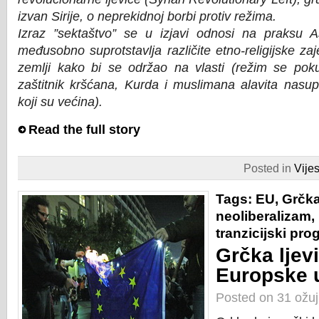
izvan Sirije, o neprekidnoj borbi protiv režima.
Izraz ”sektaštvo” se u izjavi odnosi na praksu
međusobno suprotstavlja različite etno-religijske za
zemlji kako bi se održao na vlasti (režim se poku
zaštitnik kršćana, Kurda i muslimana alavita nasu
koji su većina).
Read the full story
Posted in
Vijes
Tags:
EU
,
Grčk
neoliberalizam
,
tranzicijski pr
Grčka ljevi
Europske u
Posted on 31 ožu