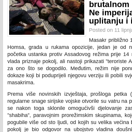
brutalnom 
Ne imperij
uplitanju i 
Posted on 11 lipn
Masakr približno 1
Homsa, grada u rukama opozicije, jedan je od na
početka ustanka protiv Assadovog režima prije 14 
vlada priznaje pokolj, ali nastoji prikazati ”terorist
za ono što se dogodilo. Međutim, režim nije ponu
dokaze koji bi poduprijeli njegovu verziju ili pobili sv
masakrima.
Prema više novinskih izvještaja, prošloga petka 
regularne snage sirijske vojske otvorile su vatru na p
se nakon toga sklonile omogućivši djelovanje za
”shabiha”, paravojnim prorežimskim skupinama, koje
pogubile više od sto ljudi, od kojih su velika većina 
pokolj je bio odgovor na ubojstvo vladina doušn