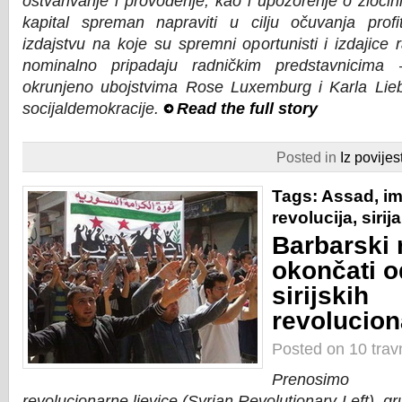
ostvarivanje i provođenje; kao i upozorenje o zloči
kapital spreman napraviti u cilju očuvanja prof
izdajstvu na koje su spremni oportunisti i izdajice r
nominalno pripadaju radničkim predstavnicima 
okrunjeno ubojstvima Rose Luxemburg i Karla Lie
socijaldemokracije.
Read the full story
Posted in
Iz povijest
Tags:
Assad
,
im
revolucija
,
sirija
Barbarski 
okončati o
sirijskih
revolucion
Posted on 10 trav
Prenosimo i
revolucionarne ljevice (Syrian Revolutionary Left), gr