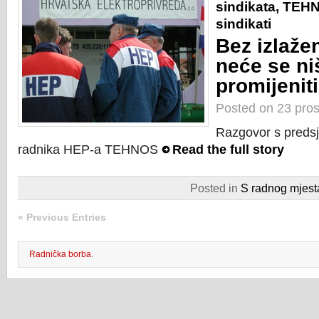
sindikata
,
TEH
sindikati
Bez izlažen
neće se ni
promijeniti
Posted on 23 pro
Razgovor s predsj
radnika HEP-a TEHNOS
Read the full story
Posted in
S radnog mjest
« Previous Entries
Radnička borba
.