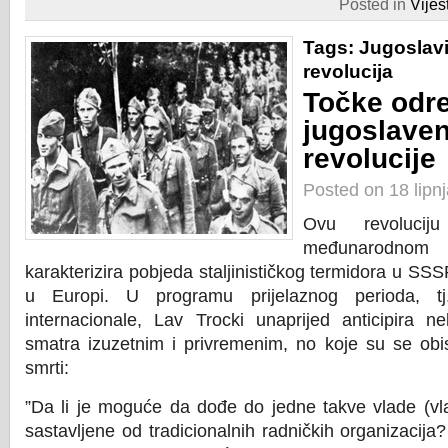
Posted in
Vijest
Tags:
Jugoslavi
revolucija
Točke odr
jugoslave
revolucije
Posted on 18 lipn
Ovu revolucij
međunarodnom
karakterizira pobjeda staljinističkog termidora u SS
u Europi. U programu prijelaznog perioda, tj
internacionale, Lav Trocki unaprijed anticipira n
smatra izuzetnim i privremenim, no koje su se obist
smrti:
”Da li je moguće da dođe do jedne takve vlade (vla
sastavljene od tradicionalnih radničkih organizacij