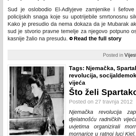
Sud je oslobodio El-Adlyjeve zamjenike i šefove 
policijskih snaga koje su upotrijebile smrtonosnu sil
Kako je presudio da nema dokaza da je Mubarak akt
sud je stvorio pravne temelje za njegovo potpuno os
kasnije žalio na presudu.
Read the full story
Posted in
Vijest
Tags:
Njemačka
,
Sparta
revolucija
,
socijaldemok
vijeća
Što želi Spartak
Posted on 27 travnja 2012
Njemačka revolucija zap
djelatnošću radničkih vije
uvjetima organizirali mo
mornarice u ratnoj luci Kiel