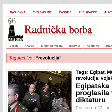
NASLOVNA
TKO SMO MI?
ČASOPIS
PUBLIKACIJE
4. I
Vijesti
Analize
S radnog mjesta
Intervjui
Kolumne
Znan
Tag Archive |
"revolucija"
Tags:
Egipat
,
M
revolucija
,
vojs
Egipatska
proglasila
diktaturu
Posted on 20 lipn