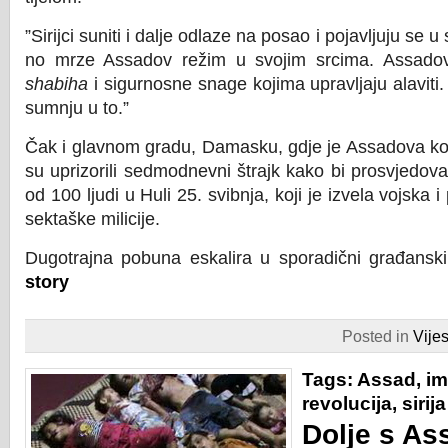
”Sirijci suniti i dalje odlaze na posao i pojavljuju se 
no mrze Assadov režim u svojim srcima. Assadov
shabiha
i sigurnosne snage kojima upravljaju alaviti.
sumnju u to.”
Čak i glavnom gradu, Damasku, gdje je Assadova kont
su uprizorili sedmodnevni štrajk kako bi prosvjedova
od 100 ljudi u Huli 25. svibnja, koji je izvela vojska 
sektaške milicije.
Dugotrajna pobuna eskalira u sporadični građanski
story
Posted in
Vijes
Tags:
Assad
,
im
revolucija
,
sirija
Dolje s A