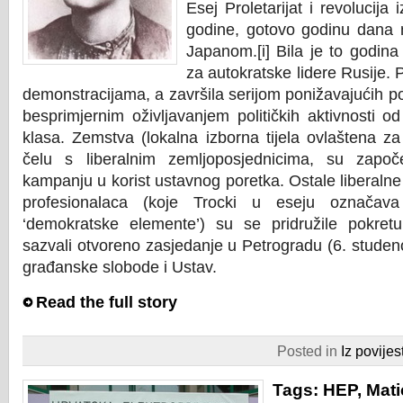
Esej Proletarijat i revolucija
godine, gotovo godinu dana 
Japanom.[i] Bila je to godin
za autokratske lidere Rusije. 
demonstracijama, a završila serijom ponižavajućih po
besprimjernim oživljavanjem političkih aktivnosti o
klasa. Zemstva (lokalna izborna tijela ovlaštena za
čelu s liberalnim zemljoposjednicima, su započ
kampanju u korist ustavnog poretka. Ostale liberalne
profesionalaca (koje Trocki u eseju označava
‘demokratske elemente’) su se pridružile pokret
sazvali otvoreno zasjedanje u Petrogradu (6. studeno
građanske slobode i Ustav.
Read the full story
Posted in
Iz povijest
Tags:
HEP
,
Mati