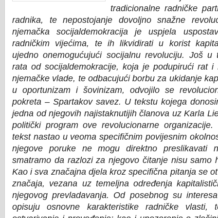
tradicionalne radničke part
radnika, te nepostojanje dovoljno snažne revoluc
njemačka socijaldemokracija je uspjela uspostav
radničkim vijećima, te ih likvidirati u korist kapit
ujedno onemogućujući socijalnu revoluciju. Još u 
rata od socijaldemokracije, koja je podupirući rat i i
njemačke vlade, te odbacujući borbu za ukidanje kap
u oportunizam i šovinizam, odvojilo se revolucion
pokreta – Spartakov savez. U tekstu kojega dono
jedna od njegovih najistaknutijih članova uz Karla Li
politički program ove revolucionarne organizacije
tekst nastao u veoma specifičnim povijesnim okolnos
njegove poruke ne mogu direktno preslikavati n
smatramo da razlozi za njegovo čitanje nisu samo hi
Kao i sva značajna djela kroz specifična pitanja se o
značaja, vezana uz temeljna određenja kapitalisti
njegovog prevladavanja. Od posebnog su interesa 
opisuju osnovne karakteristike radničke vlasti,