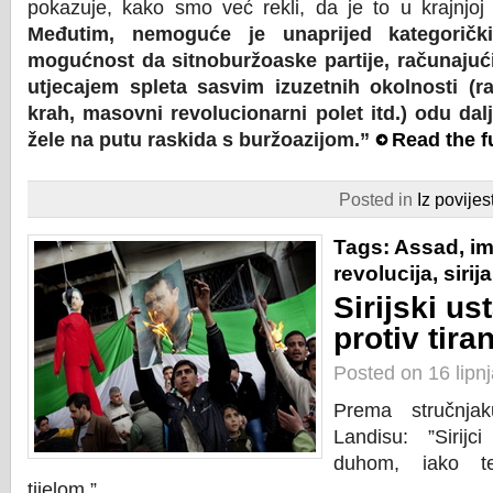
pokazuje, kako smo već rekli, da je to u krajnjoj l
Međutim, nemoguće je unaprijed kategorički 
mogućnost da sitnoburžoaske partije, računajući t
utjecajem spleta sasvim izuzetnih okolnosti (rat
krah, masovni revolucionarni polet itd.) odu da
žele na putu raskida s buržoazijom.”
Read the fu
Posted in
Iz povijest
Tags:
Assad
,
im
revolucija
,
sirija
Sirijski us
protiv tiran
Posted on 16 lipn
Prema stručnjak
Landisu: ”Sirijc
duhom, iako te
tijelom.”