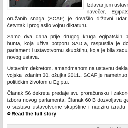
Izdavanjem ustavn
navečer, Egipat
oružanih snaga (SCAF) je dovršilo državni udar k
četvrtak i proglasilo vojnu diktaturu.
Samo dva dana prije drugog kruga egipatskih pr
hunta, koja uživa potporu SAD-a, raspustila je do
parlament i ustavotvornu skupštinu, koja je bila zad
novog ustava.
Ustavnim dekretom, amandmanom na ustavnu deklarac
vojska izdanim 30. ožujka 2011., SCAF je nametnuo
političkim životom u Egiptu.
Članak 56 dekreta predaje svu proračunsku i zakon
izbora novog parlamenta. Članak 60 B dozvoljava g
o sastavu ustavotvorne skupštine i nadziru izradu
Read the full story