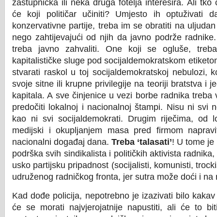
zastupnička ili neka druga fotelja interesira. Ali tko
će koji političar učiniti? Umjesto ih optuživati 
konzervativne partije, treba im se obratiti na uljudan
nego zahtijevajući od njih da javno podrže radnike.
treba javno zahvaliti. One koji se ogluše, treb
kapitalističke sluge pod socijaldemokratskom etiket
stvarati raskol u toj socijaldemokratskoj nebulozi, 
svoje sitne ili krupne privilegije na teoriji bratstva i
kapitala. A sve činjenice u vezi borbe radnika treba 
predočiti lokalnoj i nacionalnoj štampi. Nisu ni svi 
kao ni svi socijaldemokrati. Drugim riječima, od l
medijski i okupljanjem masa pred firmom napravit
nacionalni događaj dana.
Treba ‘talasati’
! U tome j
podrška svih sindikalista i političkih aktivista radnika
usko partijsku pripadnost (socijalisti, komunisti, trockist
udruženog radničkog fronta, jer sutra može doći i na n
Kad dođe policija, nepotrebno je izazivati bilo kakav 
će se morati najvjerojatnije napustiti, ali će to b