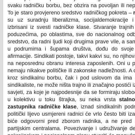
svaku radničku borbu, bez obzira na povoljan ili nep
To je staro provjereno sredstvo radničkog pokreta –
r
su uz suradnju liberalizma, socijaldemokracije i
izbrisani iz svesti radničke klase. Stvaranje trajni
poduzećima, po oblastima, sve do nacionalnog o
sredstvo, da radni ljudi koji drugima prave vile, a sa
u podrumima i šupama društva, dođu do svoje po
afirmacije. Sindikati postoje, takvi kakvi su, no njih
na neposrednu obranu interesa zaposlenih. Oni u pol
nemaju nikakve političke ili zakonske nadležnosti. A 
kroz sindikalnu borbu, čak i pod uslovom da ima 
sindikaliste, ne može ništa trajno ili značajno postići 
savjeti, za koje je najpodesnije da se formiraju slo
u kolektivu u toku štrajka, su neka vrsta
staln
zastupnika radničke klase
, iznad sindikalnih podru
politički lijevo usmjereni radnici će vrlo često biti iz
biće odgovorni pred zborom radnika, a ne pred sv
partijskim centralama. Povezivanje i udruživanje de