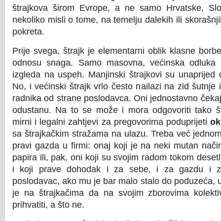
štrajkova širom Evrope, a ne samo Hrvatske, Slove
nekoliko misli o tome, na temelju dalekih ili skorašnj
pokreta.
Prije svega, štrajk je elementarni oblik klasne borb
odnosu snaga. Samo masovna, većinska odluka k
izgleda na uspeh. Manjinski štrajkovi su unaprijed
No, i većinski štrajk vrlo često nailazi na zid šutnje i
radnika od strane poslodavca. Oni jednostavno čekaj
odustanu. Na to se može i mora odgovoriti tako š
mirni i legalni zahtjevi za pregovorima poduprijeti
ok
sa štrajkačkim stražama na ulazu. Treba već jednom 
pravi gazda u firmi: onaj koji je na neki mutan nač
papira ili, pak, oni koji su svojim radom tokom desetl
i koji prave dohodak i za sebe, i za gazdu i 
poslodavac, ako mu je bar malo stalo do poduzeća, u
je na štrajkačima da na svojim zborovima kolekti
prihvatiti, a što ne.