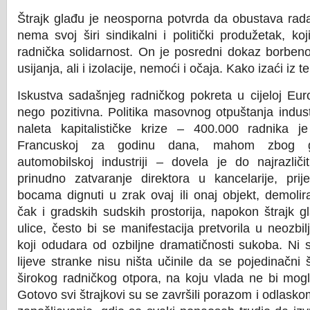
Štrajk glađu je neosporna potvrda da obustava ra
nema svoj širi sindikalni i politički produžetak, koj
radnička solidarnost. On je posredni dokaz borbeno
usijanja, ali i izolacije, nemoći i očaja. Kako izaći iz te
Iskustva sadašnjeg radničkog pokreta u cijeloj Eur
nego pozitivna. Politika masovnog otpuštanja indust
naleta kapitalističke krize – 400.000 radnika 
Francuskoj za godinu dana, mahom zbog g
automobilskoj industriji – dovela je do najrazličit
prinudno zatvaranje direktora u kancelarije, prij
bocama dignuti u zrak ovaj ili onaj objekt, demolir
čak i gradskih sudskih prostorija, napokon štrajk g
ulice, često bi se manifestacija pretvorila u neozbilj
koji odudara od ozbiljne dramatičnosti sukoba. Ni s
lijeve stranke nisu ništa učinile da se pojedinačni št
širokog radničkog otpora, na koju vlada ne bi mogl
Gotovo svi štrajkovi su se završili porazom i odlask