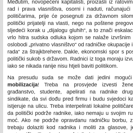
Međutim, novopečeni kapitalisti, proizašli iz ratov
rad i prava vlasništva, osorni i naduti, računajuć
političarima, prije će posegnuti za državnom silo
politički prijatelji na vlasti, nego na poštene pregov
sljedeći korak u „dijalogu gluhih“, a to znači eskala
vrlo hitra sudska odluka kojom se nalaže izvršnim o
oslobodi „privatno vlasništvo“ od radničke okupacije
rada“ za štrajkbrehere. Dakle, ekonomski spor s p
politički sukob s državom. Radnici iz toga moraju izvu
iako se nikada ranije nisu htjeli baviti politikom.
Na presudu suda se može dati jedini moguć
mobilizacija
! Treba na prosvjede izvesti žene
građanstvo, studente, apelirati na radnike dru
sindikate, da svi dođu pred firmu i budu svjedoci k
istjeruje na ulicu. Treba interpelirati lokalne političa
da politički podrže radnike, iako nemaju u svojim
moć. Ako ne podrže opravdanu radničku borbu, z
trebaju dolaziti kod radnika i moliti za glasove, j