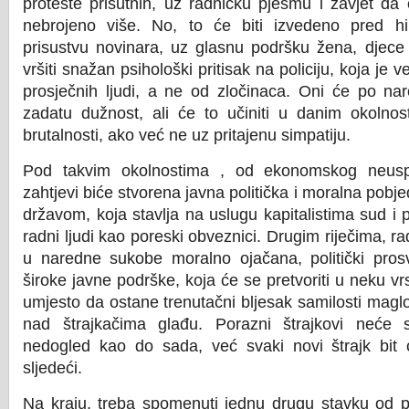
proteste prisutnih, uz radničku pjesmu i zavjet da ć
nebrojeno više. No, to će biti izvedeno pred h
prisustvu novinara, uz glasnu podršku žena, djece i
vršiti snažan psihološki pritisak na policiju, koja je
prosječnih ljudi, a ne od zločinaca. Oni će po nar
zadatu dužnost, ali će to učiniti u danim okolno
brutalnosti, ako već ne uz pritajenu simpatiju.
Pod takvim okolnostima , od ekonomskog neusp
zahtjevi biće stvorena javna politička i moralna pob
državom, koja stavlja na uslugu kapitalistima sud i po
radni ljudi kao poreski obveznici. Drugim riječima, ra
u naredne sukobe moralno ojačana, politički prosv
široke javne podrške, koja će se pretvoriti u neku vrs
umjesto da ostane trenutačni bljesak samilosti magl
nad štrajkačima glađu. Porazni štrajkovi neće 
nedogled kao do sada, već svaki novi štrajk bit 
sljedeći.
Na kraju, treba spomenuti jednu drugu stavku od 