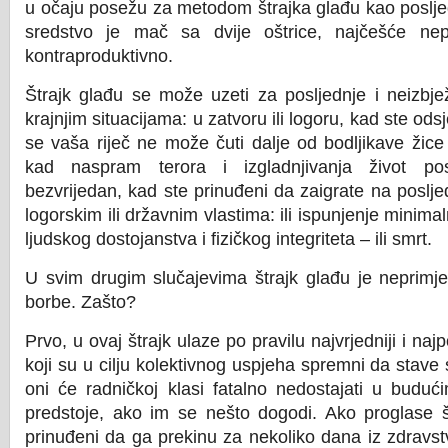
u očaju posežu za metodom štrajka glađu kao poslje
sredstvo je mač sa dvije oštrice, najčešće nep
kontraproduktivno.
Štrajk glađu se može uzeti za posljednje i neizbj
krajnjim situacijama: u zatvoru ili logoru, kad ste ods
se vaša riječ ne može čuti dalje od bodljikave žice 
kad naspram terora i izgladnjivanja život pos
bezvrijedan, kad ste prinuđeni da zaigrate na poslj
logorskim ili državnim vlastima: ili ispunjenje minima
ljudskog dostojanstva i fizičkog integriteta – ili smrt.
U svim drugim slučajevima štrajk glađu je neprimj
borbe. Zašto?
Prvo, u ovaj štrajk ulaze po pravilu najvrjedniji i najp
koji su u cilju kolektivnog uspjeha spremni da stave 
oni će radničkoj klasi fatalno nedostajati u budu
predstoje, ako im se nešto dogodi. Ako proglase š
prinuđeni da ga prekinu za nekoliko dana iz zdravst