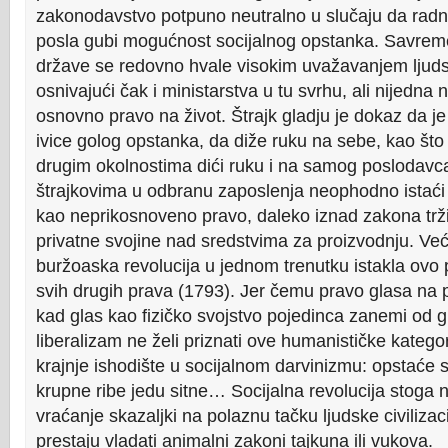
zakonodavstvo potpuno neutralno u slučaju da radn
posla gubi mogućnost socijalnog opstanka. Savre
države se redovno hvale visokim uvažavanjem ljuds
osnivajući čak i ministarstva u tu svrhu, ali nijedna 
osnovno pravo na život. Štrajk gladju je dokaz da j
ivice golog opstanka, da diže ruku na sebe, kao št
drugim okolnostima dići ruku i na samog poslodavca
štrajkovima u odbranu zaposlenja neophodno ist
kao neprikosnoveno pravo, daleko iznad zakona trži
privatne svojine nad sredstvima za proizvodnju. Već
buržoaska revolucija u jednom trenutku istakla ovo 
svih drugih prava (1793). Jer čemu pravo glasa na p
kad glas kao fizičko svojstvo pojedinca zanemi od 
liberalizam ne želi priznati ove humanističke kategor
krajnje ishodište u socijalnom darvinizmu: opstaće s
krupne ribe jedu sitne… Socijalna revolucija stoga n
vraćanje skazaljki na polaznu tačku ljudske civilizac
prestaju vladati animalni zakoni tajkuna ili vukova.