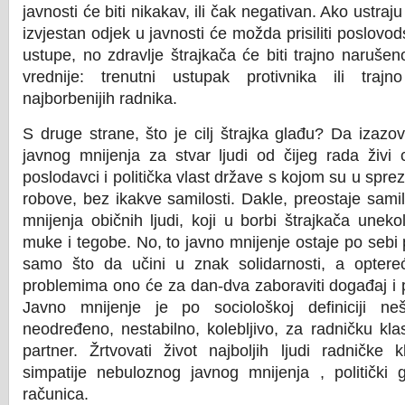
javnosti će biti nikakav, ili čak negativan. Ako ustra
izvjestan odjek u javnosti će možda prisiliti poslovod
ustupe, no zdravlje štrajkača će biti trajno narušeno
vrednije: trenutni ustupak protivnika ili traj
najborbenijih radnika.
S druge strane, što je cilj štrajka glađu? Da izazo
javnog mnijenja za stvar ljudi od čijeg rada živi c
poslodavci i politička vlast države s kojom su u spr
robove, bez ikakve samilosti. Dakle, preostaje samil
mnijenja običnih ljudi, koji u borbi štrajkača unek
muke i tegobe. No, to javno mnijenje ostaje po sebi 
samo što da učini u znak solidarnosti, a optereć
problemima ono će za dan-dva zaboraviti događaj i p
Javno mnijenje je po sociološkoj definiciji ne
neodređeno, nestabilno, kolebljivo, za radničku kl
partner. Žrtvovati život najboljih ljudi radničke 
simpatije nebuloznog javnog mnijenja , politički 
računica.