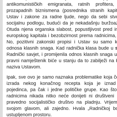
antikomunističkih emigranata, ratnih profitera
prozapadnih biznismena (posrednika stranih kapita
Ustav i zakone za radne ljude, nego da sebi stvor
socijalnu podlogu, budući da je nekadašnju buržoazi
Otuda njena organska slabost, popustljivost pred i
europskog kapitala i bezobzirnost prema radnicima
No, pozitivni zakonski propisi i Ustav su samo ko
odnosa klasnih snaga. Kad radnička klasa bude u
Radnički savjet, i promijenila odnos klasnih snaga u s
pravni namještenik biće u stanju da to zabilježi n
naziva Ustavom.
Ipak, sve ovo je samo naznaka problematike koja č
izrada nekog konačnog recepta koja je iznad
pojedinca, pa čak i jedne političke grupe. Kao št
radnicima nikada nitko neće donijeti ni društveni 
pravedno socijalističko društvo na pladnju. Vrij
svojom glavom, ali zajedno. Hvala „Radničkoj bor
ustupljenom prostoru.