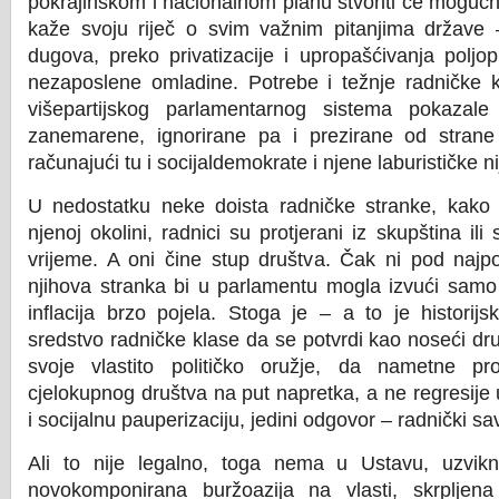
pokrajinskom i nacionalnom planu stvoriti će mogućn
kaže svoju riječ o svim važnim pitanjima države 
dugova, preko privatizacije i upropašćivanja poljo
nezaposlene omladine. Potrebe i težnje radničke k
višepartijskog parlamentarnog sistema pokazal
zanemarene, ignorirane pa i prezirane od strane 
računajući tu i socijaldemokrate i njene laburističke n
U nedostatku neke doista radničke stranke, kako 
njenoj okolini, radnici su protjerani iz skupština ili
vrijeme. A oni čine stup društva. Čak ni pod najpo
njihova stranka bi u parlamentu mogla izvući samo
inflacija brzo pojela. Stoga je – a to je historij
sredstvo radničke klase da se potvrdi kao noseći dru
svoje vlastito političko oružje, da nametne pr
cjelokupnog društva na put napretka, a ne regresije u
i socijalnu pauperizaciju, jedini odgovor – radnički sav
Ali to nije legalno, toga nema u Ustavu, uzvik
novokomponirana buržoazija na vlasti, skrpljen