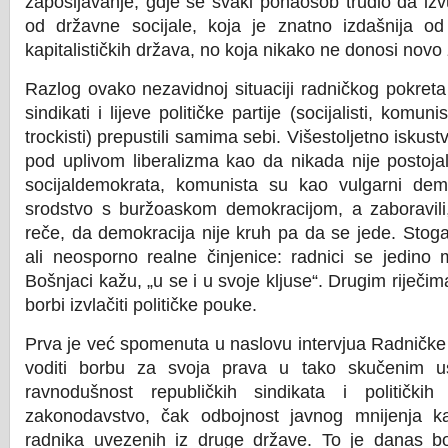
zapošljavanje, gdje se svaki ponaosob trudio da izv
od državne socijale, koja je znatno izdašnija od 
kapitalističkih država, no koja nikako ne donosi novo
Razlog ovako nezavidnoj situaciji radničkog pokreta
sindikati i lijeve političke partije (socijalisti, komun
trockisti) prepustili samima sebi. Višestoljetno iskust
pod uplivom liberalizma kao da nikada nije postojal
socijaldemokrata, komunista su kao vulgarni demo
srodstvo s buržoaskom demokracijom, a zaboravili,
reče, da demokracija nije kruh pa da se jede. Stoga
ali neosporno realne činjenice: radnici se jedino
Bošnjaci kažu, „u se i u svoje kljuse“. Drugim riječim
borbi izvlačiti političke pouke.
Prva je već spomenuta u naslovu intervjua Radničke
voditi borbu za svoja prava u tako skučenim u
ravnodušnost republičkih sindikata i političkih p
zakonodavstvo, čak odbojnost javnog mnijenja k
radnika uvezenih iz druge države. To je danas bol