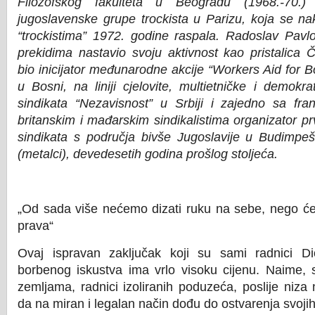
Filozofskog fakulteta u Beogradu (1968.-70.)
jugoslavenske grupe trockista u Parizu, koja se n
“trockistima” 1972. godine raspala. Radoslav Pavl
prekidima nastavio svoju aktivnost kao pristalica Č
bio inicijator međunarodne akcije “Workers Aid for B
u Bosni, na liniji cjelovite, multietničke i demokr
sindikata “Nezavisnost” u Srbiji i zajedno sa fra
britanskim i mađarskim sindikalistima organizator p
sindikata s područja bivše Jugoslavije u Budimpešti
(metalci), devedesetih godina prošlog stoljeća.
„Od sada više nećemo dizati ruku na sebe, nego će
prava“
Ovaj ispravan zaključak koji su sami radnici Dio
borbenog iskustva ima vrlo visoku cijenu. Naime, 
zemljama, radnici izoliranih poduzeća, poslije niza
da na miran i legalan način dođu do ostvarenja svoji