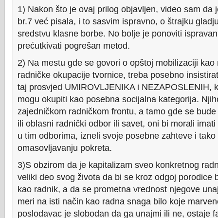
1) Nakon što je ovaj prilog objavljen, video sam da
br.7 već pisala, i to sasvim ispravno, o štrajku gla
sredstvu klasne borbe. No bolje je ponoviti ispravan
prećutkivati pogrešan metod.
2) Na mestu gde se govori o opštoj mobilizaciji kao
radničke okupacije tvornice, treba posebno insistirat
taj prosvjed UMIROVLJENIKA i NEZAPOSLENIH, koj
mogu okupiti kao posebna socijalna kategorija. Nji
zajedničkom radničkom frontu, a tamo gde se bude 
ili oblasni radnički odbor ili savet, oni bi morali ima
u tim odborima, izneli svoje posebne zahteve i tako 
omasovljavanju pokreta.
3)S obzirom da je kapitalizam sveo konkretnog radnik
veliki deo svog života da bi se kroz odgoj porodice
kao radnik, a da se prometna vrednost njegove un
meri na isti način kao radna snaga bilo koje marven
poslodavac je slobodan da ga unajmi ili ne, ostaje f