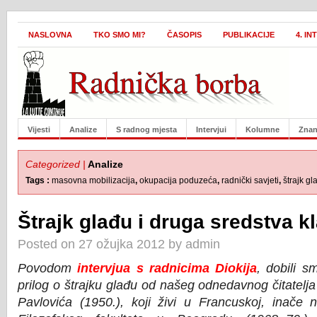
NASLOVNA
TKO SMO MI?
ČASOPIS
PUBLIKACIJE
4. I
Vijesti
Analize
S radnog mjesta
Intervjui
Kolumne
Znan
Categorized |
Analize
Tags :
masovna mobilizacija
,
okupacija poduzeća
,
radnički savjeti
,
štrajk gl
Štrajk glađu i druga sredstva k
Posted on 27 ožujka 2012 by admin
Povodom
intervjua s radnicima Diokija
, dobili s
prilog o štrajku glađu od našeg odnedavnog čitatelja 
Pavlovića (1950.), koji živi u Francuskoj, inače 