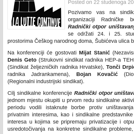
Posted on 22 studenoga 2
Pozivamo vas na sindika
organizaciji Radničke
Radnički otpor uništava
se održati 24. i 25. st
prostorima Češkog narodnog doma, Šubićeva ulica br.
Na konferenciji će gostovati
Mijat Stanić
(Nezavisn
Denis Geto
(Strukovni sindikat radnika HEP-a T
(Sindikat željezničkih radnika Hrvatske),
Tonči Drpi
radnika Jadrankamena),
Bojan Kovačić
(Dio
(Regionalni industrijski sindikat).
Cilj sindikalne konferencije
Radnički otpor uništa
jednom mjestu okupiti u prvom redu sindikalne aktiv
periodu vodili istaknute borbe protiv uništava
privatnim interesima, kao i sindikalne predstavni
interesa u kojima se pripremaju privatizacije i otp
usredotočivanja na konkretne sindikalne probleme, 