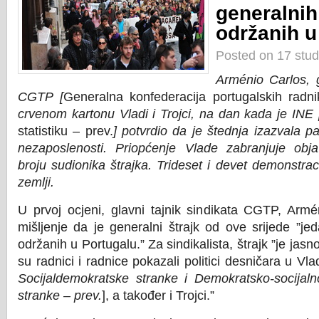
generalnih
održanih u
Posted on 17 stu
Arménio Carlos, g
CGTP [
Generalna konfederacija portugalskih radni
crvenom kartonu Vladi i Trojci, na dan kada je INE 
statistiku – prev.
] potvrdio da je štednja izazvala 
nezaposlenosti. Priopćenje Vlade zabranjuje obja
broju sudionika štrajka. Trideset i devet demonstraci
zemlji.
U prvoj ocjeni, glavni tajnik sindikata CGTP, Armén
mišljenje da je generalni štrajk od ove srijede ”je
održanih u Portugalu.” Za sindikalista, štrajk ”je jasno
su radnici i radnice pokazali politici desničara u V
Socijaldemokratske stranke i Demokratsko-socijal
stranke – prev.
], a također i Trojci.”