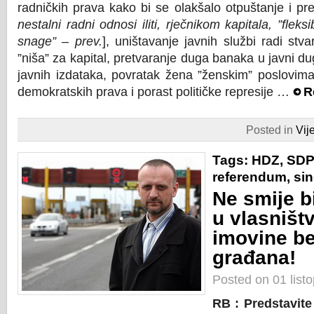
radničkih prava kako bi se olakšalo otpuštanje i pre
nestalni radni odnosi iliti, rječnikom kapitala, ”fleksi
snage” – prev.
], uništavanje javnih službi radi stv
”niša” za kapital, pretvaranje duga banaka u javni dug
javnih izdataka, povratak žena ”ženskim” poslovima
demokratskih prava i porast političke represije …
R
Posted in
Vije
Tags:
HDZ
,
SDP
referendum
,
sin
Ne smije b
u vlasništ
imovine be
građana!
Posted on 01 list
RB : Predstavite