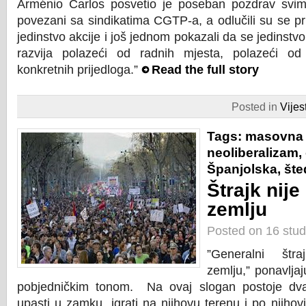
Arménio Carlos posvetio je poseban pozdrav svim 
povezani sa sindikatima CGTP-a, a odlučili su se prid
jedinstvo akcije i još jednom pokazali da se jedinstvo
razvija polazeći od radnih mjesta, polazeći od 
konkretnih prijedloga.”
Read the full story
Posted in
Vijest
Tags:
masovna 
neoliberalizam
,
Španjolska
,
šte
Štrajk nije
zemlju
Posted on 16 stu
”Generalni štra
zemlju,” ponavljaj
pobjedničkim tonom.
Na ovaj slogan postoje dv
upasti u zamku, igrati na njihovu terenu i po njihov