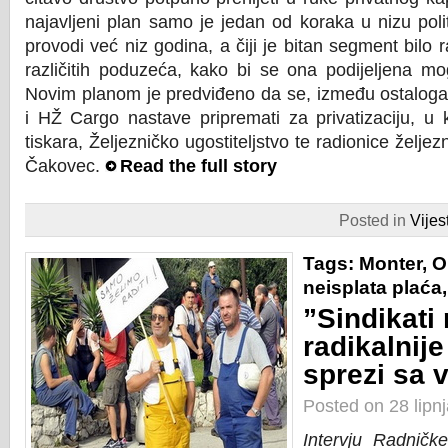
najavljeni plan samo je jedan od koraka u nizu poli
provodi već niz godina, a čiji je bitan segment bilo 
različitih poduzeća, kako bi se ona podijeljena mogl
Novim planom je predviđeno da se, između ostaloga,
i HŽ Cargo nastave pripremati za privatizaciju, u k
tiskara, Željezničko ugostiteljstvo te radionice željezn
Čakovec.
Read the full story
Posted in
Vijest
Tags:
Monter
,
O
neisplata plaća
”Sindikati 
radikalnije
sprezi sa 
Posted on 28 lipn
Intervju Radničk