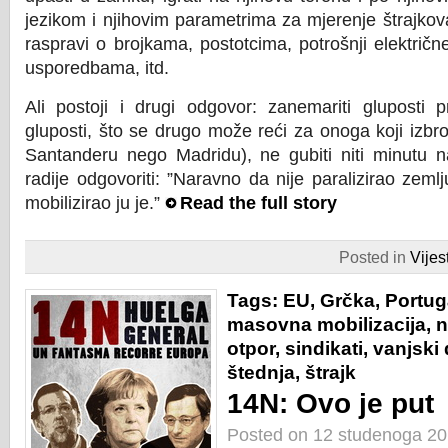
jezikom i njihovim parametrima za mjerenje štrajkova
raspravi o brojkama, postotcima, potrošnji električn
usporedbama, itd.
Ali postoji i drugi odgovor: zanemariti gluposti pr
gluposti, što se drugo može reći za onoga koji izbro
Santanderu nego Madridu), ne gubiti niti minutu na
radije odgovoriti: ”Naravno da nije paralizirao zem
mobilizirao ju je.”
Read the full story
Posted in
Vijest
Tags:
EU
,
Grčka
,
Portug
masovna mobilizacija
,
n
otpor
,
sindikati
,
vanjski
štednja
,
štrajk
14N: Ovo je put
Posted on 12 studenoga 2