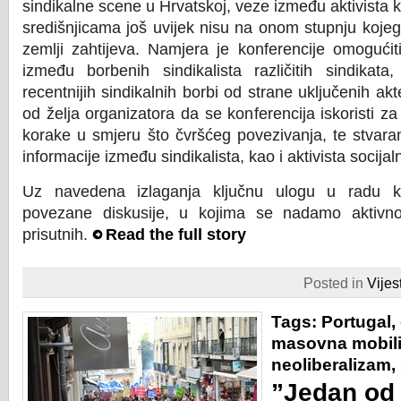
sindikalne scene u Hrvatskoj, veze između aktivista ko
središnjicama još uvijek nisu na onom stupnju kojeg
zemlji zahtijeva. Namjera je konferencije omogućiti
između borbenih sindikalista različitih sindikata
recentnijih sindikalnih borbi od strane uključenih akt
od želja organizatora da se konferencija iskoristi z
korake u smjeru što čvršćeg povezivanja, te stvar
informacije između sindikalista, kao i aktivista socija
Uz navedena izlaganja ključnu ulogu u radu ko
povezane diskusije, u kojima se nadamo aktivno
prisutnih.
Read the full story
Posted in
Vijest
Tags:
Portugal
,
masovna mobili
neoliberalizam
,
”Jedan od 