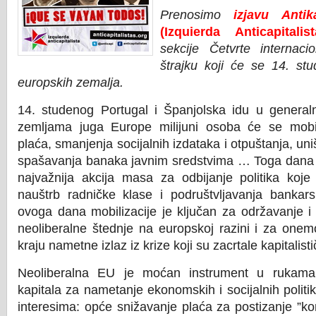
Prenosimo
izjavu Antika
(Izquierda Anticapitalis
sekcije Četvrte internac
štrajku koji će se 14. st
europskih zemalja.
14. studenog Portugal i Španjolska idu u generaln
zemljama juga Europe milijuni osoba će se mobiliz
plaća, smanjenja socijalnih izdataka i otpuštanja, uni
spašavanja banaka javnim sredstvima … Toga dana 
najvažnija akcija masa za odbijanje politik
a
koje
nauštrb radničke klase i podruštvljavanja bankars
ovoga dana mobilizacije je ključan za održavanje i 
neoliberalne štednje na europskoj razini i za one
kraju nametne izlaz iz krize koji su zacrtale kapitalist
Neoliberalna EU je moćan instrument u rukama
kapitala za nametanje ekonomskih i socijalnih politi
interesima: opće snižavanje plaća za postizanje ”ko