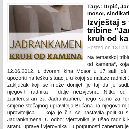
Tags:
Drpić
,
Ja
mosor
,
sindikat
Izvještaj 
tribine ”J
kruh od k
Posted on 13 lipn
Na tematskoj trib
od kamena”, koja
12.06.2012. u dvorani kina Mosor u 17 sati još
upozoriti na tešku situaciju u kojoj se nalaze radnic
zaključak koji se može donijeti je taj da je su
njegovih radnika i dalje neizvjesna. Nitko od 
zainteresiran za Jadrankamen, nego samo za fo
smjene stečajnog upravitelja Bućana na njegovo mje
upraviteljica … koja je čini se nastavila politiku 
Jadrankamena. U odbor vjerovnika je ušao radnik ko
stranu uprave i vjerovnika i u potpunosti zanemaruje