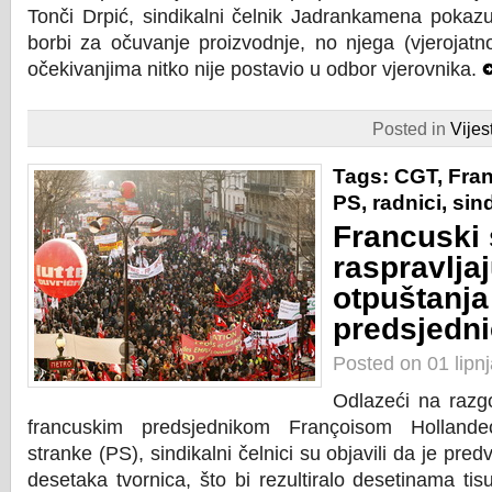
Tonči Drpić, sindikalni čelnik Jadrankamena pokazu
borbi za očuvanje proizvodnje, no njega (vjerojat
očekivanjima nitko nije postavio u odbor vjerovnika.
Posted in
Vijest
Tags:
CGT
,
Fra
PS
,
radnici
,
sind
Francuski 
raspravljaj
otpuštanj
predsjedni
Posted on 01 lipn
Odlazeći na razg
francuskim predsjednikom Françoisom Hollandeo
stranke (PS), sindikalni čelnici su objavili da je pre
desetaka tvornica, što bi rezultiralo desetinama tis