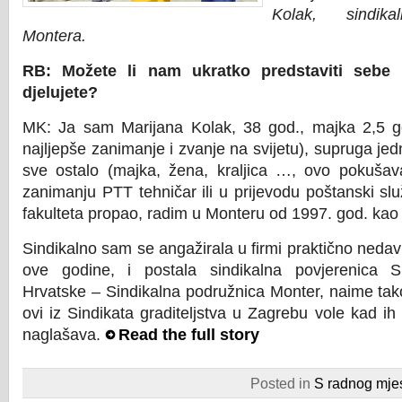
Kolak, sindika
Montera.
RB: Možete li nam ukratko predstaviti sebe 
djelujete?
MK: Ja sam Marijana Kolak, 38 god., majka 2,5 god
najljepše zanimanje i zvanje na svijetu), supruga je
sve ostalo (majka, žena, kraljica …, ovo pokušava
zanimanju PTT tehničar ili u prijevodu poštanski sl
fakulteta propao, radim u Monteru od 1997. god. kao 
Sindikalno sam se angažirala u firmi praktično nedavn
ove godine, i postala sindikalna povjerenica Sin
Hrvatske – Sindikalna podružnica Monter, naime ta
ovi iz Sindikata graditeljstva u Zagrebu vole kad ih 
naglašava.
Read the full story
Posted in
S radnog mje