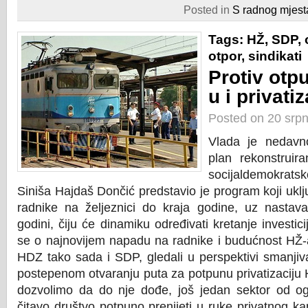
Posted in
S radnog mjest
Tags:
HŽ
,
SDP
,
otpor
,
sindikati
Protiv otp
u i privatiz
Posted on 20 srp
Vlada je nedavno
plan rekonstruir
socijaldemokratsko
Siniša Hajdaš Dončić predstavio je program koji ukl
radnike na željeznici do kraja godine, uz nastava
godini, čiju će dinamiku određivati kretanje investic
se o najnovijem napadu na radnike i budućnost HŽ-a
HDZ tako sada i SDP, gledali u perspektivi smanjiva
postepenom otvaranju puta za potpunu privatizaciju 
dozvolimo da do nje dođe, još jedan sektor od 
čitavo društvo potpuno prenijeti u ruke privatnog k