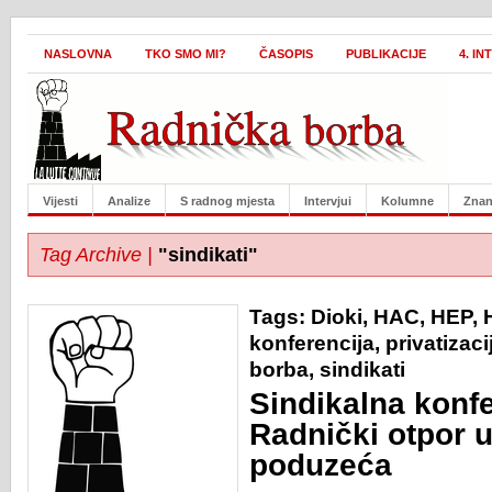
NASLOVNA
TKO SMO MI?
ČASOPIS
PUBLIKACIJE
4. I
Vijesti
Analize
S radnog mjesta
Intervjui
Kolumne
Znan
Tag Archive |
"sindikati"
Tags:
Dioki
,
HAC
,
HEP
,
konferencija
,
privatizaci
borba
,
sindikati
Sindikalna konfe
Radnički otpor 
poduzeća