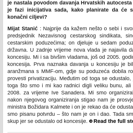
je nastala povodom davanja Hrvatskih autocesta 
je fazi inicijativa sada, kako planirate da će s
konačni ciljevi?
Mijat Stanić
: Najprije da kažem nešto o sebi i sv
predsjednik Nezavisnog cestarskog sindikata, sind
cestarskim poduzećima; on djeluje u sedam podu
državna. U zadnje vrijeme nova vlada je najavila d
koncesiju. Mi i sa bivšim vladama, još od 2005. godin
koncesija. Prva naznaka davanja u koncesiju je 
aranžmana s MMF-om, gdje su poduzeća dobila ro
provesti privatizaciju. Međutim od toga se odustalo,
toga što smo i mi kao radnici digli veliku bunu, ali
2008. za vrijeme Ive Sanadera. Mi smo organizirali 
nakon njegovog organiziranja stigao nam je prosvj
ministra Božidara Kalmete i on je rekao da će odustati
smo pisanu potvrdu – što nam je on i dao. Tada smo 
skup jer se odustalo od koncesije.
Read the full st