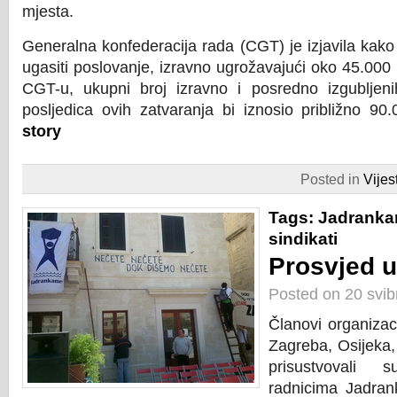
mjesta.
Generalna konfederacija rada (CGT) je izjavila kako
ugasiti poslovanje, izravno ugrožavajući oko 45.000
CGT-u, ukupni broj izravno i posredno izgubljen
posljedica ovih zatvaranja bi iznosio približno 90
story
Posted in
Vijest
Tags:
Jadrank
sindikati
Prosvjed 
Posted on 20 svib
Članovi organizac
Zagreba, Osijeka,
prisustvovali
radnicima Jadra