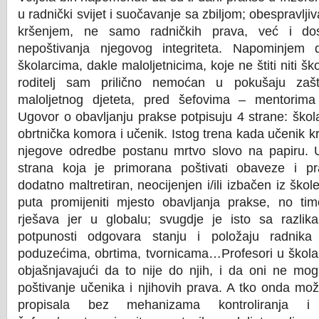
u radnički svijet i suočavanje sa zbiljom; obespravlji
kršenjem, ne samo radničkih prava, već i dos
nepoštivanja njegovog integriteta. Napominjem 
školarcima, dakle maloljetnicima, koje ne štiti niti ško
roditelj sam prilično nemoćan u pokušaju zašt
maloljetnog djeteta, pred šefovima – mentorima
Ugovor o obavljanju prakse potpisuju 4 strane: škol
obrtnička komora i učenik. Istog trena kada učenik kr
njegove odredbe postanu mrtvo slovo na papiru. U
strana koja je primorana poštivati obaveze i pr
dodatno maltretiran, neocijenjen i/ili izbačen iz ško
puta promijeniti mjesto obavljanja prakse, no ti
rješava jer u globalu; svugdje je isto sa razlik
potpunosti odgovara stanju i položaju radnik
poduzećima, obrtima, tvornicama…Profesori u škola
objašnjavajući da to nije do njih, i da oni ne mogu
poštivanje učenika i njihovih prava. A tko onda mož
propisala bez mehanizama kontroliranja i 