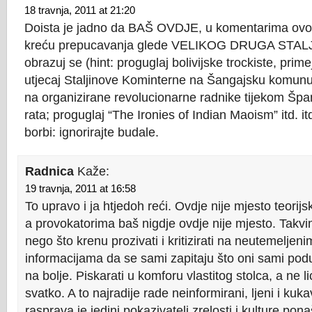
18 travnja, 2011 at 21:20
Doista je jadno da BAŠ OVDJE, u komentarima ovog 
kreću prepucavanja glede VELIKOG DRUGA STALJIN
obrazuj se (hint: proguglaj bolivijske trockiste, prime
utjecaj Staljinove Kominterne na Šangajsku komunu 
na organizirane revolucionarne radnike tijekom Šp
rata; proguglaj “The Ironies of Indian Maoism” itd. it
borbi: ignorirajte budale.
Radnica
Kaže:
19 travnja, 2011 at 16:58
To upravo i ja htjedoh reći. Ovdje nije mjesto teori
a provokatorima baš nigdje ovdje nije mjesto. Takvim
nego što krenu prozivati i kritizirati na neutemeljen
informacijama da se sami zapitaju što oni sami po
na bolje. Piskarati u komforu vlastitog stolca, a ne 
svatko. A to najradije rade neinformirani, ljeni i ku
rasprava je jedini pokazivatelj zrelosti i kulture pon