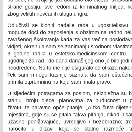
strane gostiju, sve redom iz kriminalnog miljea, k
zbog velikih novčanih uloga u igru.
Odlučivši se kloniti nadalje rada u ugostiteljstvu 
moguće doći do zaposlenja s obzirom na radno ne
završenog školovanja kada za vas većina poslodavac
vidjeti, okrenula sam se zanimanju srodnom vlastito
3 godine radila u estetsko-medicinskom centru. 
ugodnije za rad i do dana današnjeg ono je bilo jed
neodređeno. No to me nije osiguralo od otkaza nakon
Tek sam mnogo kasnije saznala da sam oštećena
primila otpremninu na koju sam imala pravo.
U sljedećim potragama za poslom, neizbježna su bi
stanju, broju djece, planovima za budućnost u p
životu, te naravno opće pitanje; „A tko čuva dijete
mjestima, gdje su se pitala takva pitanja, nikad nis
užasno ponižavajuće, uvredljivo i bezobrazno; treb
naročito u državi koja se stalno razmeće 