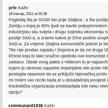
prle
Kaže:
18 travnja, 2011 at 02:38
Pogledaj šta je SSSR bio prije Staljina , a šta posli
Zemlju u kojoj je 80% ljudi se bavilo poljoprivredom 
industrijsku silu svijeta i drugu svjetsku ekonomi
poslije SAD-a, a znamo kakve je žrtve podnio sovj
SAD-a. Za vrijeme Staljina komunistički pokret je bi
Tito nije prodao zapadu i činjenica je da od druga St
ličnost koja bi tako snažno ujedinila sve komuniste s
zastavu. Glede ovog pakta s Hitlerom to je najsavršen
kojem je okrenuo zapadne imperijalne sile protiv Hit
postojala opasnost da se priključe Njemačkoj protiv 
mi molim vas recite kada je u dosadašnjoj povijesti
trockistička organizacija predstavljala iole neku rele
opciju?
communard1936
Kaže: