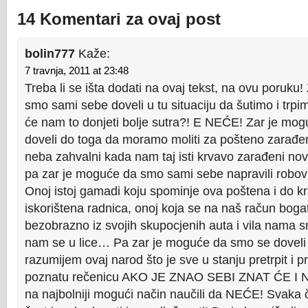
14 Komentari za ovaj post
bolin777
Kaže:
7 travnja, 2011 at 23:48
Treba li se išta dodati na ovaj tekst, na ovu poruku
smo sami sebe doveli u tu situaciju da šutimo i trpi
će nam to donjeti bolje sutra?! E NEĆE! Zar je mo
doveli do toga da moramo moliti za pošteno zarađen 
neba zahvalni kada nam taj isti krvavo zarađeni no
pa zar je moguće da smo sami sebe napravili robov
Onoj istoj gamadi koju spominje ova poštena i do kr
iskorištena radnica, onoj koja se na naš račun bogat
bezobrazno iz svojih skupocjenih auta i vila nama sm
nam se u lice… Pa zar je moguće da smo se doveli
razumijem ovaj narod što je sve u stanju pretrpit i pr
poznatu rečenicu AKO JE ZNAO SEBI ZNAT ĆE I 
na najbolniji mogući način naučili da NEĆE! Svaka 