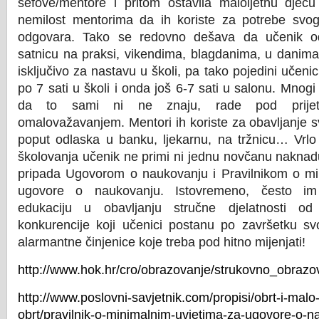
šefove/mentore i pritom ostavila maloljetnu djecu
nemilost mentorima da ih koriste za potrebe svo
odgovara. Tako se redovno dešava da učenik o
satnicu na praksi, vikendima, blagdanima, u danima
isključivo za nastavu u školi, pa tako pojedini učen
po 7 sati u školi i onda još 6-7 sati u salonu. Mnog
da to sami ni ne znaju, rade pod prijetnj
omalovažavanjem. Mentori ih koriste za obavljanje sv
poput odlaska u banku, ljekarnu, na tržnicu… Vrlo 
školovanja učenik ne primi ni jednu novčanu naknad
pripada Ugovorom o naukovanju i Pravilnikom o mi
ugovore o naukovanju. Istovremeno, često im
edukaciju u obavljanju stručne djelatnosti o
konkurencije koji učenici postanu po završetku sv
alarmantne činjenice koje treba pod hitno mijenjati!
http://www.hok.hr/cro/obrazovanje/strukovno_obraz
http://www.poslovni-savjetnik.com/propisi/obrt-i-mal
obrt/pravilnik-o-minimalnim-uvjetima-za-ugovore-o-n