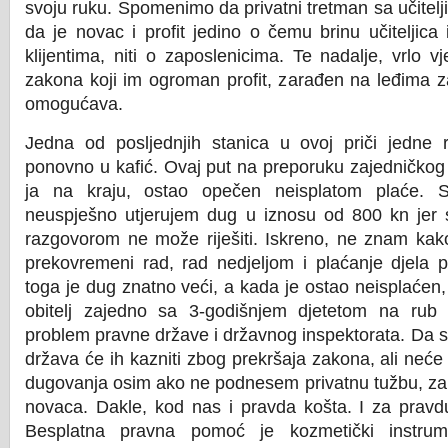
svoju ruku. Spomenimo da privatni tretman sa učitelji
da je novac i profit jedino o čemu brinu učiteljica i 
klijentima, niti o zaposlenicima. Te nadalje, vrlo v
zakona koji im ogroman profit, zarađen na leđima za
omogućava.
Jedna od posljednjih stanica u ovoj priči jedne 
ponovno u kafić. Ovaj put na preporuku zajedničkog pri
ja na kraju, ostao opečen neisplatom plaće. 
neuspješno utjerujem dug u iznosu od 800 kn je
razgovorom ne može riješiti. Iskreno, ne znam kak
prekovremeni rad, rad nedjeljom i plaćanje djela 
toga je dug znatno veći, a kada je ostao neisplaćen
obitelj zajedno sa 3-godišnjem djetetom na rub e
problem pravne države i državnog inspektorata. Da sl
država će ih kazniti zbog prekršaja zakona, ali neće 
dugovanja osim ako ne podnesem privatnu tužbu, z
novaca. Dakle, kod nas i pravda košta. I za pravd
Besplatna pravna pomoć je kozmetički instrume