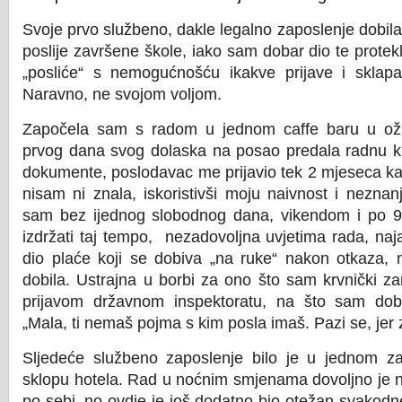
Svoje prvo službeno, dakle legalno zaposlenje dobil
poslije završene škole, iako sam dobar dio te protek
„posliće“ s nemogućnošću ikakve prijave i sklap
Naravno, ne svojom voljom.
Započela sam s radom u jednom caffe baru u ož
prvog dana svog dolaska na posao predala radnu kn
dokumente, poslodavac me prijavio tek 2 mjeseca kasn
nisam ni znala, iskoristivši moju naivnost i neznan
sam bez ijednog slobodnog dana, vikendom i po 9
izdržati taj tempo, nezadovoljna uvjetima rada, naj
dio plaće koji se dobiva „na ruke“ nakon otkaza, 
dobila. Ustrajna u borbi za ono što sam krvnički zar
prijavom državnom inspektoratu, na što sam dobila
„Mala, ti nemaš pojma s kim posla imaš. Pazi se, jer 
Sljedeće službeno zaposlenje bilo je u jednom 
sklopu hotela. Rad u noćnim smjenama dovoljno je 
po sebi, no ovdje je još dodatno bio otežan svakodn