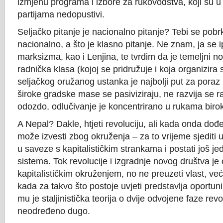
izmjenu programa i izbore za rukovodstva, koji su u s
partijama nedopustivi.
Seljačko pitanje je nacionalno pitanje? Tebi se pobrk
nacionalno, a što je klasno pitanje. Ne znam, ja se 
marksizma, kao i Lenjina, te tvrdim da je temeljni no
radnička klasa (kojoj se pridružuje i koja organizira 
seljačkog oružanog ustanka je najbolji put za poraz r
široke gradske mase se pasiviziraju, ne razvija se r
odozdo, odlučivanje je koncentrirano u rukama biro
A Nepal? Dakle, htjeti revoluciju, ali kada onda dođ
može izvesti zbog okruženja – za to vrijeme sjediti u
u saveze s kapitalističkim strankama i postati još je
sistema. Tok revolucije i izgradnje novog društva je
kapitalističkim okruženjem, no ne preuzeti vlast, već
kada za takvo što postoje uvjeti predstavlja oportuni
mu je staljinistička teorija o dvije odvojene faze rev
neodređeno dugo.