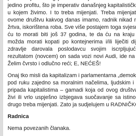
jedino profitu, što je imperativ današnjeg kapitalisti
u kojem živimo. I to treba mijenjati. Treba mijenja
ovome društvu kakvog danas imamo, radnik nikad neć
žrtva, iskorištena roba. Sve više postajem toga svje
ću to morati biti još 37 godina, te da ću na kraju
možda morati kopati po kontejnerima i/ili liječiti di
zdravlje darovala poslodavcu svojim iscrpljuj
rezultatom (novcem) on sada vozi novi Audi, ide na
Želim čvrsto i odlučno reći; E, NEĆEŠ!
Onaj tko misli da kapitalizam i parlamentarna „demok
pod ruku zajedno sa moralnim načelima, ljudskim i r
pripada kapitalistima – gamadi koja od ovog društva
živi ili vrlo uspješno izbjegava suočavanje sa istino
drugo treba mijenjati. Zato ja sudjelujem u RADNI
Radnica
Nema povezanih članaka.