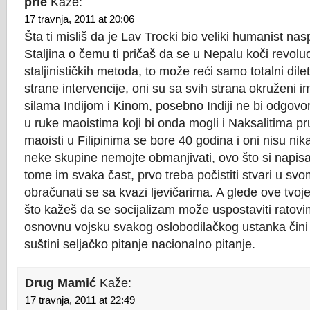
prle
Kaže:
17 travnja, 2011 at 20:06
Šta ti misliš da je Lav Trocki bio veliki humanist 
Staljina o čemu ti pričaš da se u Nepalu koči revolu
staljinističkih metoda, to može reći samo totalni dile
strane intervencije, oni su sa svih strana okruženi im
silama Indijom i Kinom, posebno Indiji ne bi odgov
u ruke maoistima koji bi onda mogli i Naksalitima pr
maoisti u Filipinima se bore 40 godina i oni nisu nik
neke skupine nemojte obmanjivati, ovo što si napis
tome im svaka čast, prvo treba počistiti stvari u svo
obračunati se sa kvazi ljevičarima. A glede ove tvoje
što kažeš da se socijalizam može uspostaviti ratovim
osnovnu vojsku svakog oslobodilačkog ustanka čini s
suštini seljačko pitanje nacionalno pitanje.
Drug Mamić
Kaže:
17 travnja, 2011 at 22:49