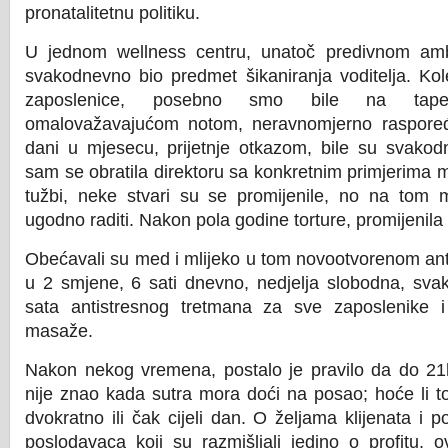
pronatalitetnu politiku.
U jednom wellness centru, unatoč predivnom ambije
svakodnevno bio predmet šikaniranja voditelja. Kole
zaposlenice, posebno smo bile na tape
omalovažavajućom notom, neravnomjerno raspoređ
dani u mjesecu, prijetnje otkazom, bile su svako
sam se obratila direktoru sa konkretnim primjerima 
tužbi, neke stvari su se promijenile, no na tom m
ugodno raditi. Nakon pola godine torture, promijenil
Obećavali su med i mlijeko u tom novootvorenom ant
u 2 smjene, 6 sati dnevno, nedjelja slobodna, sva
sata antistresnog tretmana za sve zaposlenike i 
masaže.
Nakon nekog vremena, postalo je pravilo da do 21
nije znao kada sutra mora doći na posao; hoće li to
dvokratno ili čak cijeli dan. O željama klijenata i 
poslodavaca koji su razmišljali jedino o profitu, o