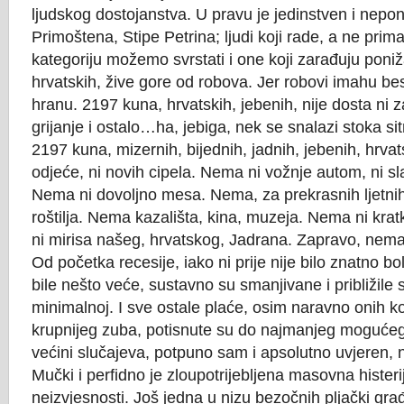
ljudskog dostojanstva. U pravu je jedinstven i nepon
Primoštena, Stipe Petrina; ljudi koji rade, a ne prima
kategoriju možemo svrstati i one koji zarađuju poni
hrvatskih, žive gore od robova. Jer robovi imahu bes
hranu. 2197 kuna, hrvatskih, jebenih, nije dosta ni z
grijanje i ostalo…ha, jebiga, nek se snalazi stoka s
2197 kuna, mizernih, bijednih, jadnih, jebenih, hrvat
odjeće, ni novih cipela. Nema ni vožnje autom, ni sl
Nema ni dovoljno mesa. Nema, za prekrasnih ljetnih
roštilja. Nema kazališta, kina, muzeja. Nema ni kratk
ni mirisa našeg, hrvatskog, Jadrana. Zapravo, nema
Od početka recesije, iako ni prije nije bilo znatno bo
bile nešto veće, sustavno su smanjivane i približile 
minimalnoj. I sve ostale plaće, osim naravno onih k
krupnijeg zuba, potisnute su do najmanjeg mogućeg
većini slučajeva, potpuno sam i apsolutno uvjeren, ni
Mučki i perfidno je zloupotrijebljena masovna histerij
neizvjesnosti. Još jedna u nizu bezočnih pljački gra