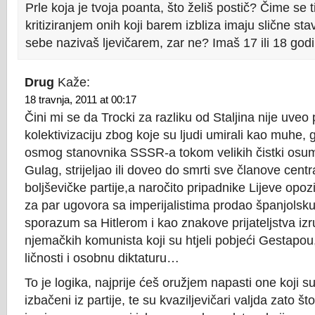
Prle koja je tvoja poanta, što želiš postič? Čime se 
kritiziranjem onih koji barem izbliza imaju slične sta
sebe nazivaš ljevičarem, zar ne? Imaš 17 ili 18 god
Drug
Kaže:
18 travnja, 2011 at 00:17
Čini mi se da Trocki za razliku od Staljina nije uveo p
kolektivizaciju zbog koje su ljudi umirali kao muhe,
osmog stanovnika SSSR-a tokom velikih čistki osumn
Gulag, strijeljao ili doveo do smrti sve članove cent
boljševičke partije,a naročito pripadnike Lijeve opozici
za par ugovora sa imperijalistima prodao španjolsku
sporazum sa Hitlerom i kao znakove prijateljstva iz
njemačkih komunista koji su htjeli pobjeći Gestapou,
ličnosti i osobnu diktaturu…
To je logika, najprije ćeš oružjem napasti one koji su t
izbačeni iz partije, te su kvaziljevičari valjda zato što