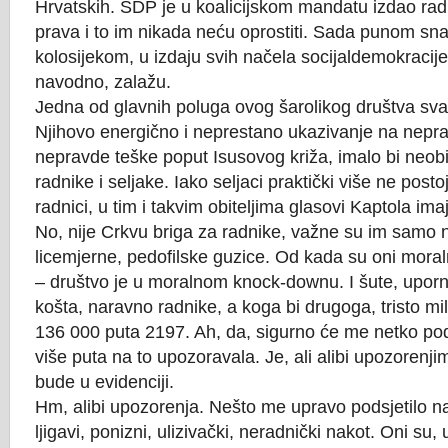
Hrvatskih. SDP je u koalicijskom mandatu izdao ra
prava i to im nikada neću oprostiti. Sada punom sn
kolosijekom, u izdaju svih načela socijaldemokracije
navodno, zalažu.
Jedna od glavnih poluga ovog šarolikog društva sva
Njihovo energično i neprestano ukazivanje na nepra
nepravde teške poput Isusovog križa, imalo bi neob
radnike i seljake. Iako seljaci praktički više ne posto
radnici, u tim i takvim obiteljima glasovi Kaptola im
No, nije Crkvu briga za radnike, važne su im samo 
licemjerne, pedofilske guzice. Od kada su oni moral
– društvo je u moralnom knock-downu. I šute, uporn
košta, naravno radnike, a koga bi drugoga, tristo mil
136 000 puta 2197. Ah, da, sigurno će me netko pods
više puta na to upozoravala. Je, ali alibi upozorenjim
bude u evidenciji.
Hm, alibi upozorenja. Nešto me upravo podsjetilo na 
ljigavi, ponizni, ulizivački, neradnički nakot. Oni su, 