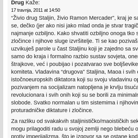
Drug
Kaže:
17 travnja, 2011 at 14:50
“Živio drug Staljin, živio Ramon Mercader”, kraj je 
se, dečko (jer ako nisi jako mlad onda je stvar tragič
najmanje ozbiljno. Kako shvatiti ozbiljno onoga tko s
zločince i njihove sluge izvršitelje. Ti se kao poziva
uzvikuješ parole u čast Staljinu koji je zajedno sa 
samo do kraja i formalno razbio sustav sovjeta, on
štrajkove, već i poubijao i pozatvarao sve boljševik
komiteta. Vladavina “drugova” Staljina, Maoa i svih 
istočnoeuropskih diktatora koji su svoju vladavinu o
pozivanjem na socijalizam natopljena je krvlju tisuć
revolucionara i svih onih koji su se borili za minim
slobode. Svatko normalan u tim sistemima i njihovim
proturadničke diktature i zločince.
Za razliku od svakakvih staljinističko/maoističkih se
mogu prilagoditi radu u svojoj zemlji nego blebeću
protiv imperijalizma, što je izgovor sa se ostane kod 