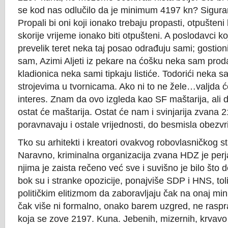
se kod nas odlučilo da je minimum 4197 kn? Sigura
Propali bi oni koji ionako trebaju propasti, otpušteni b
skorije vrijeme ionako biti otpušteni. A poslodavci ko
prevelik teret neka taj posao odrađuju sami; gostio
sam, Azimi Aljeti iz pekare na ćošku neka sam proda
kladionica neka sami tipkaju listiće. Todorići neka 
strojevima u tvornicama. Ako ni to ne žele…valjda će
interes. Znam da ovo izgleda kao SF maštarija, ali 
ostat će maštarija. Ostat će nam i svinjarija zvana 
poravnavaju i ostale vrijednosti, do besmisla obezvr
Tko su arhitekti i kreatori ovakvog robovlasničkog s
Naravno, kriminalna organizacija zvana HDZ je perj
njima je zaista rečeno već sve i suvišno je bilo što 
bok su i stranke opozicije, ponajviše SDP i HNS, to
političkim elitizmom da zaboravljaju čak na onaj min
čak više ni formalno, onako barem uzgred, ne raspravl
koja se zove 2197. Kuna. Jebenih, mizernih, krvavo