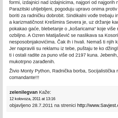
formi, izdajnici nad izdajnicima, najgori od najgorih n
Parazitski uhljebljeni, pogoduju upravo onima protiv k
boriti za radničku dobrobit. Sindikalni vođe trebaju i
a karizmatičnost Krešimira Severa je, uz držanje ka
pokakao gaće, blebetanje o „košaricama“ koje više 
ozbiljno. A Ozren Matijašević se naslikava sa Kosor
nesposobnjakovićima. Čak ih i hvali. Nemaš ti njih k
Jer napravili su reklamu iz tebe, puštaju te ko džingl.
ti i ostali radite za puno više od 2197 kuna. Jebenih,
mukotrpno zarađenih.
Živio Monty Python, Radnička borba, Socijalistička ra
comandante!!!
zelenilegvan
Kaže:
12 kolovoza, 2011 at 13:16
objavljeno 28.7.2011 na strenici
http://www.Savjest