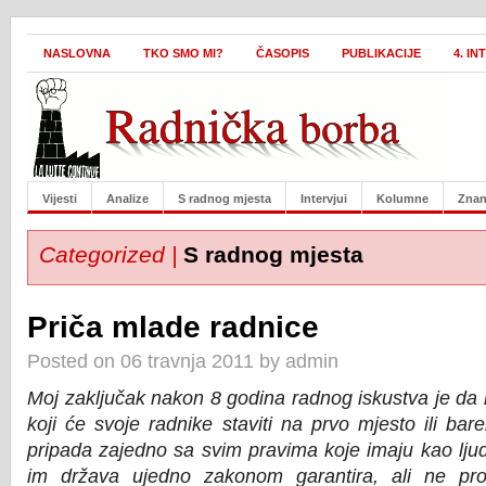
NASLOVNA
TKO SMO MI?
ČASOPIS
PUBLIKACIJE
4. I
Vijesti
Analize
S radnog mjesta
Intervjui
Kolumne
Znan
Categorized |
S radnog mjesta
Priča mlade radnice
Posted on 06 travnja 2011 by admin
Moj zaključak nakon 8 godina radnog iskustva je da 
koji će svoje radnike staviti na prvo mjesto ili ba
pripada zajedno sa svim pravima koje imaju kao ljudi
im država ujedno zakonom garantira, ali ne pro