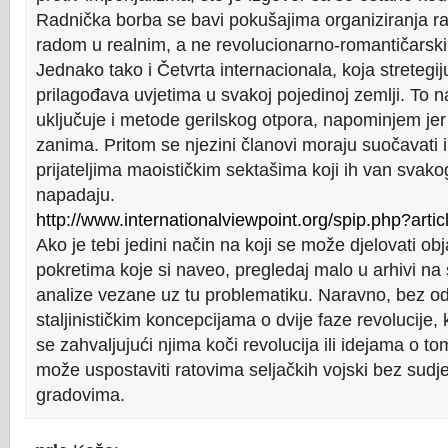
Radnička borba se bavi pokušajima organiziranja rad
radom u realnim, a ne revolucionarno-romantičarski
Jednako tako i Četvrta internacionala, koja stretegij
prilagođava uvjetima u svakoj pojedinoj zemlji. To na
uključuje i metode gerilskog otpora, napominjem jer 
zanima. Pritom se njezini članovi moraju suočavati i
prijateljima maoističkim sektašima koji ih van svak
napadaju.
http://www.internationalviewpoint.org/spip.php?arti
Ako je tebi jedini način na koji se može djelovati obj
pokretima koje si naveo, pregledaj malo u arhivi na st
analize vezane uz tu problematiku. Naravno, bez od
staljinističkim koncepcijama o dvije faze revolucije
se zahvaljujući njima koči revolucija ili idejama o t
može uspostaviti ratovima seljačkih vojski bez sudj
gradovima.