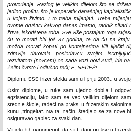
provođenje. Razlog je velikim dijelom što se držav
jedino profitu, što je imperativ današnjeg kapitalisti
u kojem živimo. I to treba mijenjati. Treba mijenja
ovome društvu kakvog danas imamo, radnik nikad neć
žrtva, iskorištena roba. Sve više postajem toga svje
ću to morati biti još 37 godina, te da ću na kraju
možda morati kopati po kontejnerima i/ili liječiti di
zdravlje darovala poslodavcu svojim iscrpljuj
rezultatom (novcem) on sada vozi novi Audi, ide na
Želim čvrsto i odlučno reći; E, NEĆEŠ!
Diplomu SSS frizer stekla sam u lipnju 2003., u svojoj
Osim diplome, u ruke sam ujedno dobila i odgovor
egzistenciju, iako sam se već velikim dijelom sam
srednje škole, radeći na praksi u frizerskim salonima
kunu „tringelta“. Na taj način, štedjelo se za nove h
osiguravao gablec za svaki dan.
Voljela bih napomenuti da su ti dani prakse u frizers