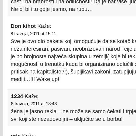
čast i na hrabrosti i na odlučnosti! Da je bar više lj
Ne bi bili tu gdje jesmo, na rubu…
Don kihot
Kaže:
8 travnja, 2011 at 15:11
Sve je ovo dio paketa koji omogućuje da se kotač k
nezainteresiran, pasivan, neobrazovan narod i cijel
je po brojnoste najveća skupina u zemlji( koje bi tek
mogućnosti u trenutku kada bi organizirano odlučili su
pritisak na kapitaliste?!), šupljikavi zakoni, zatupljuj
mediji…!!! Wake up!
1234
Kaže:
8 travnja, 2011 at 18:43
žena je jasno rekla – ne može se samo čekati i trpjeti
svi koji ste nezadovoljni – uključite se u borbu!