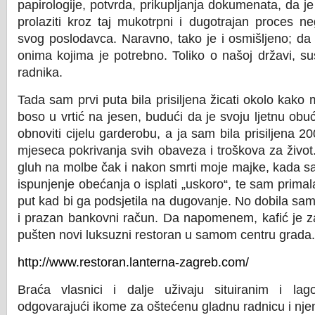
papirologije, potvrda, prikupljanja dokumenata, da
prolaziti kroz taj mukotrpni i dugotrajan proces n
svog poslodavca. Naravno, tako je i osmišljeno; da 
onima kojima je potrebno. Toliko o našoj državi, su
radnika.
Tada sam prvi puta bila prisiljena žicati okolo kako m
boso u vrtić na jesen, budući da je svoju ljetnu obuću
obnoviti cijelu garderobu, a ja sam bila prisiljena 2
mjeseca pokrivanja svih obaveza i troškova za život
gluh na molbe čak i nakon smrti moje majke, kada 
ispunjenje obećanja o isplati „uskoro“, te sam primal
put kad bi ga podsjetila na dugovanje. No dobila sa
i prazan bankovni račun. Da napomenem, kafić je z
pušten novi luksuzni restoran u samom centru grada.
http://www.restoran.lanterna-zagreb.com/
Braća vlasnici i dalje uživaju situiranim i lag
odgovarajući ikome za oštećenu gladnu radnicu i njen