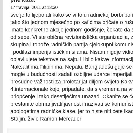
prle
Kaže:
17 travnja, 2011 at 13:30
sve je to lijepo ali kako se vi to u radničkoj borbi bor
tako što jednom mjesečno po kafićima pričate o ruše
imate konkretne akcije jednom godišnje, čekate da 
od sebe. Vi ste obična revizionistička organizacija, 
skupina i tobože radničkih partija cjelokupni komunist
i podilazi imperijalističkim silama. Nisam nigdje vid
objavljujete tekstove na sajtu ili bilo kakve informaci
Naksalitima,Filipinima, Nepalu, Bangladešu gdje se 
mogle u budućnosti zadati ozbiljne udarce imperijali
presudne važnosti za proletarijat diljem svijeta.Kakv
4.internacionale kojoj pripadate, da s vremena na vr
priopćenje i tako desetljećima unazad. Okanite se ć
prestanite obmanjivati javnost i nazivati se komunist
apologetima radničke klase, jer to niste niti ćete ikad
Staljin, živio Ramon Mercader