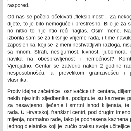
raspored.
Od nas se počela očekivati „fleksibilnost“. Za neko
dijete, to je bilo nemoguće i prestresno. Bilo je za
no nitko to nije htio reći naglas. Osim mene. 
izborila sam se za fiksnije vrijeme rada, i time navuk
zaposlenika, koji se iz meni neshvatljivih razloga, nisu
sa mnom. Strah, nesigurnost, kivnost, ljubomora, 
navika na obespravljenost i nemoćnost? Komb
Vjerojatno. Centar se zatvorio nakon 2 godine ra
nesposobnošću, a prevelikom gramzivošću i p
vlasnika.
Protiv idejne začetnice i osnivačice tih centara, diljem
nekih njezinih sljedbenika, podignute su kaznene pr
za nesavjesno liječenje i smrtni ishod klijenata, t
rada. U Hrvatskoj, franšizni centri, pod drugim ime
mijenja, normalno rade, iako je podnesena kaznena 
jednog djelatnika koji je izučio praksu svoje učiteljice