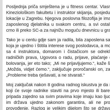
Posljednja priča smještena je u fitness centar. Vlas
Kineziološkom fakultetu i instruktor skijanja, posjedu
lokacije u Zagrebu. Njegova poslovna filozofija je im
zaposlenog djelatnika u svakom centru, a svi ostal
crno ili preko SC-a za najnižu moguću dnevnicu u gr
Tako je u centu gdje sam ja radila, bila zaposlena sa
koja je ujedno i štitila interese svog poslodavca, a 
sa 4 instruktora, domarom i čistačicom se odrekl
radničkih prava, Ugovora o radu, prijave, plaćanje 
bolovanja, jer eto tako; „Mi ne prijavljujemo.“, kaže še
„Možda, vidjet ćemo.“, zaključuje proročanski on, z
„Probleme treba rješavati, a ne stvarati.“
Moj zaključak nakon 8 godina radnog iskustva je da 
koji će svoje radnike staviti na prvo mjesto ili ba
pripada zajedno sa svim pravima koje imaju kao ljudi
im država ujedno zakonom garantira, ali ne pro
provođenje. Razlog je velikim dijelom što se držav