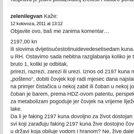
zelenilegvan
Kaže:
12 kolovoza, 2011 at 13:12
Objavite ovo, baš me zanima komentar…
2197,00 kn
ili slovima dvijetisućestotinuidevedesetisedam kuna
u RH. Ostavimo sada nebitna razglabanja koliko je to
bruto 1, koliki je odbitak,
prirezi, razrezi, zarezi ili urezi. Iznos od 2197 kuna 
„pošteno“, dobiti čovjek koji radi mjesec dana najsl
na primjer čistačica u nekoj zabit ili čoban u nekoj jo
čoban je barem, prema HDZ-ovom patentu, perspekt
za metabolizam pogoduje jer čovjek na vrijeme lije
lake.
Da li je faking 2197 kuna dovoljno za život dostojan 
svi koji zarađuju faking 2197 kuna žive dostojno čov
u državi koja obiluje vodom i hranom? Ne, žive dale