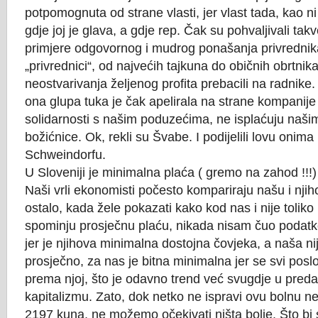
potpomognuta od strane vlasti, jer vlast tada, kao ni
gdje joj je glava, a gdje rep. Čak su pohvaljivali tak
primjere odgovornog i mudrog ponašanja privrednika
„privrednici“, od najvećih tajkuna do običnih obrtnika,
neostvarivanja željenog profita prebacili na radnike
ona glupa tuka je čak apelirala na strane kompanije
solidarnosti s našim poduzećima, ne isplaćuju naši
božićnice. Ok, rekli su Švabe. I podijelili lovu onima
Schweindorfu.
U Sloveniji je minimalna plaća ( gremo na zahod !!!
Naši vrli ekonomisti počesto kompariraju našu i njih
ostalo, kada žele pokazati kako kod nas i nije toliko 
spominju prosječnu plaću, nikada nisam čuo podatk
jer je njihova minimalna dostojna čovjeka, a naša ni
prosječno, za nas je bitna minimalna jer se svi posl
prema njoj, što je odavno trend već svugdje u pred
kapitalizmu. Zato, dok netko ne ispravi ovu bolnu n
2197 kuna, ne možemo očekivati ništa bolje. Što bi 