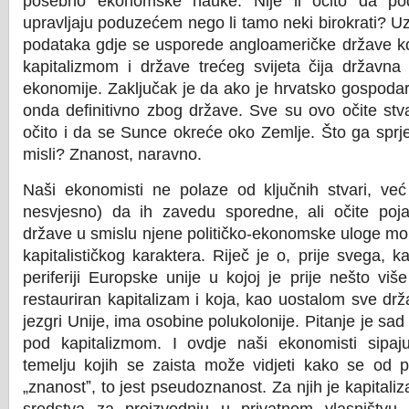
posebno ekonomske nauke. Nije li očito da podu
upravljaju poduzećem nego li tamo neki birokrati? U
podataka gdje se usporede angloameričke države ko
kapitalizmom i države trećeg svijeta čija državna 
ekonomije. Zaključak je da ako je hrvatsko gospodar
onda definitivno zbog države. Sve su ovo očite stva
očito i da se Sunce okreće oko Zemlje. Što ga sprje
misli? Znanost, naravno.
Naši ekonomisti ne polaze od ključnih stvari, već
nesvjesno) da ih zavedu sporedne, ali očite poja
države u smislu njene političko-ekonomske uloge mo
kapitalističkog karaktera. Riječ je o, prije svega, ka
periferiji Europske unije u kojoj je prije nešto vi
restauriran kapitalizam i koja, kao uostalom sve dr
jezgri Unije, ima osobine polukolonije. Pitanje je sa
pod kapitalizmom. I ovdje naši ekonomisti sipaju
temelju kojih se zaista može vidjeti kako se od p
„znanost
ˮ
, to jest pseudoznanost. Za njih je kapital