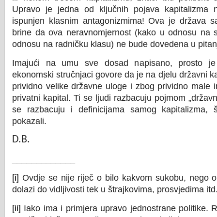
Upravo je jedna od ključnih pojava kapitalizma 
ispunjen klasnim antagonizmima! Ova je država sa
brine da ova neravnomjernost (kako u odnosu na str
odnosu na radničku klasu) ne bude dovedena u pitan
Imajući na umu sve dosad napisano, prosto j
ekonomski stručnjaci govore da je na djelu državni k
prividno velike državne uloge i zbog prividno male in
privatni kapital. Ti se ljudi razbacuju pojmom „državn
se razbacuju i definicijama samog kapitalizma,
pokazali.
D.B.
_____________
[i]
Ovdje se nije riječ o bilo kakvom sukobu, nego 
dolazi do vidljivosti tek u štrajkovima, prosvjedima itd
[ii]
Iako ima i primjera upravo jednostrane politike. 