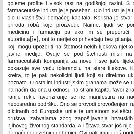
goleme profite i visok rast na godišnjoj razini. S 
farmaceutske industrije je poseban. Dio industrije je 
dio u vlasništvu domaćeg kapitala. Korisna je stvar
priroda rob
â
koje proizvodi. Naime, ljudi se po
medicinu i farmaciju pa ako im se preporuči 
autoriteta
[iv]
, oni to nerijetko prihvaćaju bez pitanj
koji mogu upozoriti na štetnost nekih lijekova rijetko
javne medije. Ovdje se pod štetnosti misli n
farmaceutskih kompanija za nove i sve jače lijek
pokazuje sve veću toleranciju na stare lijekove. K
kreira, to je pak nekolicini ljudi koji su direktno 
poznato. U ostalim industrijskim granama može se uoč
na način da ona u odnosu na strani kapital favorizir
ranije rekli, favoriziranje se ne manifestira na na
neposrednu podršku. Ono se provodi provođenjem ra
diktiranih od Europske unije te umjetnom sviješću 
društva, zahvalama zbog zapošljavanja hrvatskih
njihovog životnog standarda. Ali čitava stvar još nije 
domaći poduzetnici i obrtnici. Ovi pak imaju još podr