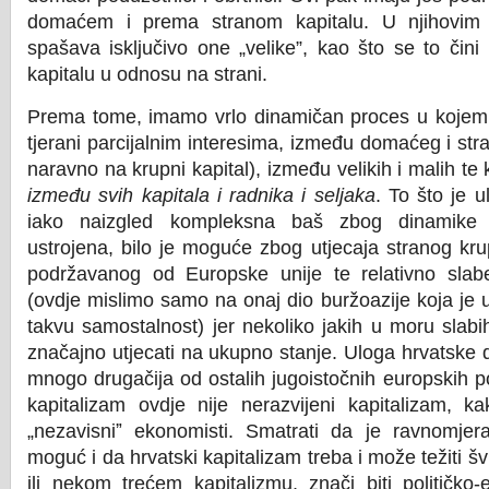
domaćem i prema stranom kapitalu. U njihovim o
spašava isključivo one „velike”, kao što se to čin
kapitalu u odnosu na strani.
Prema tome, imamo vrlo dinamičan proces u kojem 
tjerani parcijalnim interesima, između domaćeg i str
naravno na krupni kapital), između velikih i malih t
između svih kapitala i radnika i seljaka
. To što je 
iako naizgled kompleksna baš zbog dinamike 
ustrojena, bilo je moguće zbog utjecaja stranog kr
podržavanog od Europske unije te relativno sla
(ovdje mislimo samo na onaj dio buržoazije koja je 
takvu samostalnost) jer nekoliko jakih u moru sla
značajno utjecati na ukupno stanje. Uloga hrvatske 
mnogo drugačija od ostalih jugoistočnih europskih po
kapitalizam ovdje nije nerazvijeni kapitalizam, k
„nezavisni
ˮ
ekonomisti. Smatrati da je ravnomjera
moguć i da hrvatski kapitalizam treba i može težiti š
ili nekom trećem kapitalizmu, znači biti političk