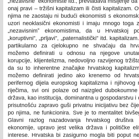
„nezavisne
ˮ
ekonomiste itd., prevladava mišljenje da 
onaj pravi – tržišni kapitalizam ili čisti kapitalizam. 
njima ne zaostaju ni budući ekonomisti s ekonomski
uzori neoklasični ekonomisti i imaju mnogo toga 
„nezavisnim
ˮ
ekonomistima, da u Hrvatskoj postoji
„koruptivni”, „prljavi”, „paternalistički” itd. kapitali
partikularno za cjelokupno ne shvaćaju da hrva
možemo definirati u odnosu na njegove unutar
korupcije, klijentelizma, nedovoljno razvijenog tržišta
da su to inherentne značajke hrvatskog kapitalizm
možemo definirati jedino ako krenemo od hrvats
perifernog dijela europskog kapitalizma i njihovo
riječima, svi oni polaze od naizgled dubokoumne
država, kao institucija, dominantna u gospodarstvu 
prisutnošću zapravo guši privatnu inicijativu bez čij
po njima, ne funkcionira. Sve je to mentalitet bivš
Glavni razlog nazadovanja hrvatskog društva 
ekonomije, upravo jest velika država i političke eli
interese. Hrvatska bi zasigurno mogla biti poput 