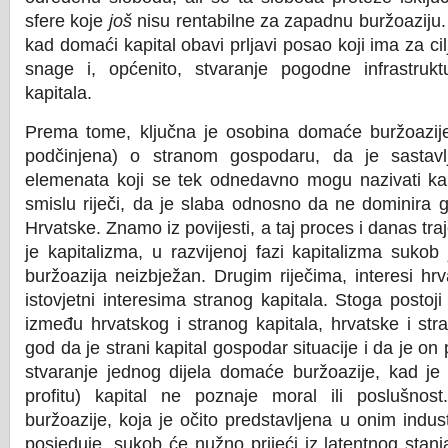
sfere koje
još
nisu rentabilne za zapadnu buržoaziju.
kad domaći kapital obavi prljavi posao koji ima za cil
snage i, općenito, stvaranje pogodne infrastruk
kapitala.
Prema tome, ključna je osobina domaće buržoazije
podčinjena) o stranom gospodaru, da je sastavl
elemenata koji se tek odnedavno mogu nazivati kap
smislu riječi, da je slaba odnosno da ne dominira
Hrvatske. Znamo iz povijesti, a taj proces i danas traj
je kapitalizma, u razvijenoj fazi kapitalizma sukob
buržoazija neizbježan. Drugim riječima, interesi hr
istovjetni interesima stranog kapitala. Stoga postoj
između hrvatskog i stranog kapitala, hrvatske i str
god da je strani kapital gospodar situacije i da je on 
stvaranje jednog dijela domaće buržoazije, kad je r
profitu) kapital ne poznaje moral ili poslušno
buržoazije, koja je očito predstavljena u onim indu
posjeduje, sukob će nužno prijeći iz latentnog stan