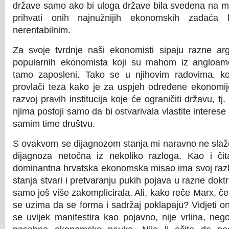
države samo ako bi uloga države bila svedena na m
prihvati onih najnužnijih ekonomskih zadaća 
nerentabilnim.
Za svoje tvrdnje naši ekonomisti sipaju razne a
popularnih ekonomista koji su mahom iz angloamer
tamo zaposleni. Tako se u njihovim radovima, k
provlači teza kako je za uspjeh određene ekonomij
razvoj pravih institucija koje će ograničiti državu, tj.
njima postoji samo da bi ostvarivala vlastite interese i
samim time društvu.
S ovakvom se dijagnozom stanja mi naravno ne slaž
dijagnoza netočna iz nekoliko razloga. Kao i čit
dominantna hrvatska ekonomska misao ima svoj razl
stanja stvari i pretvaranju pukih pojava u razne doktr
samo još više zakomplicirala. Ali, kako reče Marx, 
se uzima da se forma i sadržaj poklapaju? Vidjeti ono
se uvijek manifestira kao pojavno, nije vrlina, ne