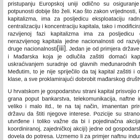
pristupanju Europskoj uniji odlično su osiguranje
potpunosti dobije što želi. Kao što zakon vrijednosti, 
kapitalizma, ima za posljedicu eksploataciju radn
centralizaciju i koncentraciju kapitala, tako i modifici
razvijenoj fazi kapitalizma ima za posljedicu 
nerazvijenog kapitala jedne nacionalnosti od razvi
druge nacionalnosti
[iii]
. Jedan je od primjera držav
i Mađarska koja je odlučila zaštiti domaći kapi
uskraćivanjem suradnje od glavnih međunarodnih fina
Međutim, to je nije spriječilo da taj kapital zaštiti 
klase, a sve proklamirajući dobrobit mađarskog društ
U hrvatskom je gospodarstvu strani kapital prisvojio n
grana poput bankarstva, telekomunikacija, naftne in
veliko i malo itd., te na taj način, imanentan prirod
državu da štiti njegove interese. Pozicije su strano
utvrđene i toliko važne da bi i pojedinačna akci
koordiniranoj, zajedničkoj akciji) jedne od gospodars
dovela do potresa. Uzmemo li za primjer naftnu indus