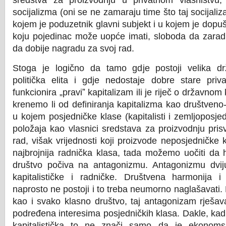
sredstva za proizvodnju u privatnom vlasništvu, k
socijalizma (oni se ne zamaraju time što taj socijaliz
kojem je poduzetnik glavni subjekt i u kojem je dop
koju pojedinac može uopće imati, sloboda da zarad
da dobije nagradu za svoj rad.
Stoga je logično da tamo gdje postoji velika dr
politička elita i gdje nedostaje dobre stare privat
funkcionira „pravi
ˮ
kapitalizam ili je riječ o državnom
krenemo li od definiranja kapitalizma kao društve
u kojem posjedničke klase (kapitalisti i zemljoposje
položaja kao vlasnici sredstava za proizvodnju pris
rad, višak vrijednosti koji proizvode neposjedničke
najbrojnija radnička klasa, tada možemo uočiti da h
društvo počiva na antagonizmu. Antagonizmu dviju 
kapitalističke i radničke. Društvena harmonija i 
naprosto ne postoji i to treba neumorno naglašavati. K
kao i svako klasno društvo, taj antagonizam rješav
podređena interesima posjedničkih klasa. Dakle, ka
kapitalistička to ne znači samo da je ekonoms