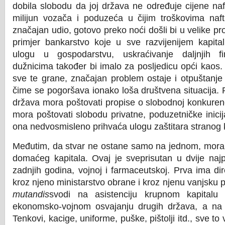
dobila slobodu da joj država ne određuje cijene naf
milijun vozača i poduzeća u čijim troškovima naft
značajan udio, gotovo preko noći došli bi u velike 
primjer bankarstvo koje u sve razvijenijem kapita
ulogu u gospodarstvu, uskraćivanje daljnjih fi
dužnicima također bi imalo za posljedicu opći kaos.
sve te grane, značajan problem ostaje i otpuštanje 
čime se pogoršava ionako loša društvena situacija.
država mora poštovati propise o slobodnoj konkurenci
mora poštovati slobodu privatne, poduzetničke inici
ona nedvosmisleno prihvaća ulogu zaštitara stranog k
Međutim, da stvar ne ostane samo na jednom, mora
domaćeg kapitala. Ovaj je sveprisutan u dvije najpr
zadnjih godina, vojnoj i farmaceutskoj. Prva ima di
kroz njeno ministarstvo obrane i kroz njenu vanjsku p
mutandis
svodi na asistenciju krupnom kapitalu 
ekonomsko-vojnom osvajanju drugih država, a na t
Tenkovi, kacige, uniforme, puške, pištolji itd., sve to 