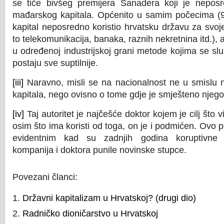
se tiče bivšeg premijera Sanadera koji je nepos
mađarskog kapitala. Općenito u samim počecima (90
kapital neposredno koristio hrvatsku državu za svoje
to telekomunikacija, banaka, raznih nekretnina itd.), al
u određenoj industrijskoj grani metode kojima se služ
postaju sve suptilnije.
[iii]
Naravno, misli se na nacionalnost ne u smislu 
kapitala, nego ovisno o tome gdje je smješteno njego
[iv]
Taj autoritet je najčešće doktor kojem je cilj što vi
osim što ima koristi od toga, on je i podmićen. Ovo 
evidentnim kad su zadnjih godina koruptivne 
kompanija i doktora punile novinske stupce.
Povezani članci:
Državni kapitalizam u Hrvatskoj? (drugi dio)
Radničko dioničarstvo u Hrvatskoj