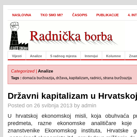
NASLOVNA
TKO SMO MI?
ČASOPIS
PUBLIKACIJE
4. I
Vijesti
Analize
S radnog mjesta
Intervjui
Kolumne
Znan
Categorized |
Analize
Tags :
domaća buržoazija
,
država
,
kapitalizam
,
radnici
,
strana buržoazija
Državni kapitalizam u Hrvatskoj
Posted on 26 svibnja 2013 by admin
U hrvatskoj ekonomskoj misli, koja obuhvaća p
predmeta, razne ekonomske analitičare koje z
znanstvenike Ekonomskog instituta, Hrvatske 