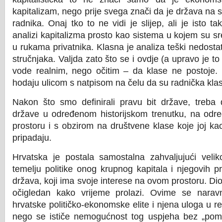
kapitalizam, nego prije svega znači da je država na st
radnika. Onaj tko to ne vidi je slijep, ali je isto ta
analizi kapitalizma prosto kao sistema u kojem su s
u rukama privatnika. Klasna je analiza teški nedost
stručnjaka. Valjda zato što se i ovdje (a upravo je to 
vode realnim, nego očitim – da klase ne postoje. 
hodaju ulicom s natpisom na čelu da su radnička kla
Nakon što smo definirali pravu bit države, treba de
države u određenom historijskom trenutku, na odr
prostoru i s obzirom na društvene klase koje joj kao 
pripadaju.
Hrvatska je postala samostalna zahvaljujući veli
temelju politike onog krupnog kapitala i njegovih p
država, koji ima svoje interese na ovom prostoru. Dio
očigledan kako vrijeme prolazi. Ovime se narav
hrvatske političko-ekonomske elite i njena uloga u res
nego se ističe nemogućnost tog uspjeha bez „pom