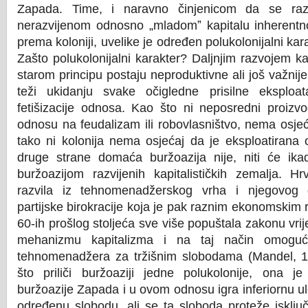
Zapada. Time, i naravno činjenicom da se razv
nerazvijenom odnosno „mladom
ˮ
kapitalu inherent
prema koloniji, uvelike je određen polukolonijalni kar
Zašto polukolonijalni karakter? Daljnjim razvojem ka
starom principu postaju neproduktivne ali još važnije,
teži ukidanju svake očigledne prisilne eksploatac
fetišizacije odnosa. Kao što ni neposredni proizv
odnosu na feudalizam ili robovlasništvo, nema osjeć
tako ni kolonija nema osjećaj da je eksploatirana 
druge strane domaća buržoazija nije, niti će ikad
buržoazijom razvijenih kapitalističkih zemalja. H
razvila iz tehnomenadžerskog vrha i njegovog g
partijske birokracije koja je pak raznim ekonomskim
60-ih prošlog stoljeća sve više popuštala zakonu vrij
mehanizmu kapitalizma i na taj način omogući
tehnomenadžera za tržišnim slobodama (Mandel, 1
što priliči buržoaziji jedne polukolonije, ona 
buržoazije Zapada i u ovom odnosu igra inferiornu 
određenu slobodu, ali se ta sloboda proteže isklju