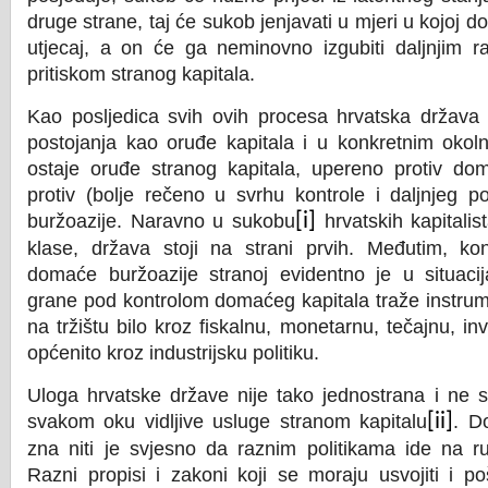
druge strane, taj će sukob jenjavati u mjeri u kojoj d
utjecaj, a on će ga neminovno izgubiti daljnjim r
pritiskom stranog kapitala.
Kao posljedica svih ovih procesa hrvatska država 
postojanja kao oruđe kapitala i u konkretnim okol
ostaje oruđe stranog kapitala, upereno protiv dom
protiv (bolje rečeno u svrhu kontrole i daljnjeg 
buržoazije. Naravno u sukobu
[i]
hrvatskih kapitalis
klase, država stoji na strani prvih. Međutim, kon
domaće buržoazije stranoj evidentno je u situacij
grane pod kontrolom domaćeg kapitala traže instrum
na tržištu bilo kroz fiskalnu, monetarnu, tečajnu, inves
općenito kroz industrijsku politiku.
Uloga hrvatske države nije tako jednostrana i ne s
svakom oku vidljive usluge stranom kapitalu
[ii]
. D
zna niti je svjesno da raznim politikama ide na r
Razni propisi i zakoni koji se moraju usvojiti i po