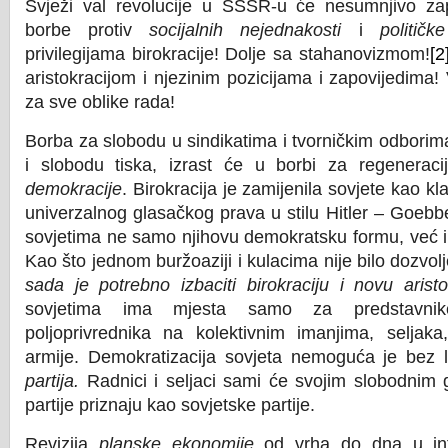
Svježi val revolucije u SSSR-u će nesumnjivo z
borbe protiv
socijalnih nejednakosti
i
političk
privilegijama birokracije! Dolje sa stahanovizmom!
[2
aristokracijom i njezinim pozicijama i zapovijedima
za sve oblike rada!
Borba za slobodu u sindikatima i tvorničkim odborim
i slobodu tiska, izrast će u borbi za regenerac
demokracije
. Birokracija je zamijenila sovjete kao k
univerzalnog glasačkog prava u stilu Hitler – Goebbel
sovjetima ne samo njihovu demokratsku formu, već i 
Kao što jednom buržoaziji i kulacima nije bilo dozvol
sada je potrebno izbaciti birokraciju i novu aristo
sovjetima ima mjesta samo za predstavnike
poljoprivrednika na kolektivnim imanjima, seljak
armije. Demokratizacija sovjeta nemoguća je bez l
partija.
Radnici i seljaci sami će svojim slobodnim 
partije priznaju kao sovjetske partije.
Revizija
planske ekonomije
od vrha do dna u int