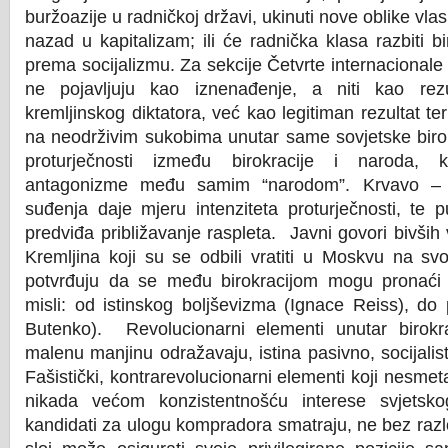
buržoazije u radničkoj državi, ukinuti nove oblike vlas
nazad u kapitalizam; ili će radnička klasa razbiti bir
prema socijalizmu. Za sekcije Četvrte internacional
ne pojavljuju kao iznenađenje, a niti kao rezu
kremljinskog diktatora, već kao legitiman rezultat ter
na neodrživim sukobima unutar same sovjetske birok
proturječnosti između birokracije i naroda, 
antagonizme među samim “narodom”. Krvavo – “f
suđenja daje mjeru intenziteta proturječnosti, te p
predviđa približavanje raspleta. Javni govori bivših
Kremljina koji su se odbili vratiti u Moskvu na svo
potvrđuju da se među birokracijom mogu pronaći s
misli: od istinskog boljševizma (Ignace Reiss), do
Butenko). Revolucionarni elementi unutar birokr
malenu manjinu odražavaju, istina pasivno, socijalisti
Fašistički, kontrarevolucionarni elementi koji nesmet
nikada većom konzistentnošću interese svjetsko
kandidati za ulogu kompradora smatraju, ne bez razl