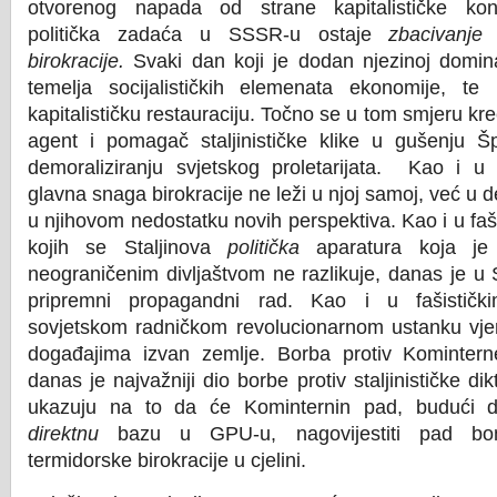
otvorenog napada od strane kapitalističke kont
politička zadaća u SSSR-u ostaje
zbacivanje
birokracije.
Svaki dan koji je dodan njezinoj domina
temelja socijalističkih elemenata ekonomije, t
kapitalističku restauraciju. Točno se u tom smjeru kr
agent i pomagač staljinističke klike u gušenju Šp
demoraliziranju svjetskog proletarijata. Kao i u 
glavna snaga birokracije ne leži u njoj samoj, već u 
u njihovom nedostatku novih perspektiva. Kao i u fa
kojih se Staljinova
politička
aparatura koja je
neograničenim divljaštvom ne razlikuje, danas je
pripremni propagandni rad. Kao i u fašističk
sovjetskom radničkom revolucionarnom ustanku vjer
događajima izvan zemlje. Borba protiv Kominterne
danas je najvažniji dio borbe protiv staljinističke di
ukazuju na to da će Kominternin pad, budući 
direktnu
bazu u GPU-u, nagovijestiti pad bona
termidorske birokracije u cjelini.