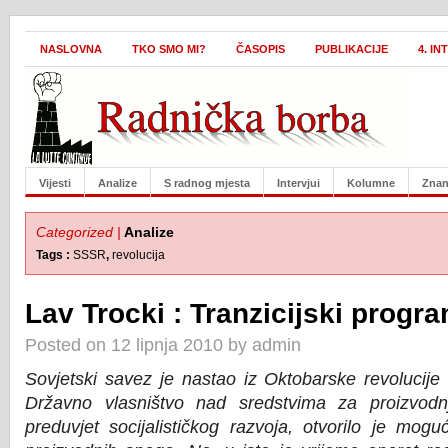
NASLOVNA
TKO SMO MI?
ČASOPIS
PUBLIKACIJE
4. I
Vijesti
Analize
S radnog mjesta
Intervjui
Kolumne
Znan
Categorized |
Analize
Tags :
SSSR
,
revolucija
Lav Trocki : Tranzicijski progra
Posted on 12 lipnja 2010 by admin
Sovjetski savez je nastao iz Oktobarske revolucije
Državno vlasništvo nad sredstvima za proizvod
preduvjet socijalističkog razvoja, otvorilo je mog