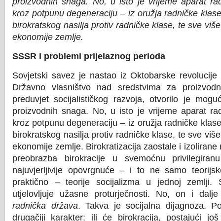
proizvodnih snaga. No, u isto je vrijeme aparat r
kroz potpunu degeneraciju – iz oružja radničke klase
birokratskog nasilja protiv radničke klase, te sve viš
ekonomije zemlje.
SSSR i problemi prijelaznog perioda
Sovjetski savez je nastao iz Oktobarske revolucije
Državno vlasništvo nad sredstvima za proizvod
preduvjet socijalističkog razvoja, otvorilo je mog
proizvodnih snaga. No, u isto je vrijeme aparat r
kroz potpunu degeneraciju – iz oružja radničke klase
birokratskog nasilja protiv radničke klase, te sve viš
ekonomije zemlje. Birokratizacija zaostale i izolirane
preobrazba birokracije u svemoćnu privilegiranu
najuvjerljivije opovrgnuće – i to ne samo teorijs
praktično – teorije socijalizma u jednoj zemlj
utjelovljuje užasne proturječnosti. No, on i dalj
radnička država
. Takva je socijalna dijagnoza. P
drugačiji karakter: ili će birokracija, postajući j