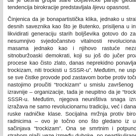
da je desna grupa stare boljševičke partije gleda
tendencija birokracije predstavljala
lijevu
opasnost.
Činjenica da je bonapartistička klika, jednako u stra
desnih saveznika kao što je Butenko, prisiljena u 
likvidirati generaciju starih boljševika gotovo do 
nesumnjivo svjedočanstvo vitalnosti revolucion
masama jednako kao i njihovo rastuće nezad
sitnoburžoaski demokrati, koji su još do jučer pro
procese kao čisto zlato, danas neprekidno ponavljaj
trockizam, niti trockisti u SSSR-u”. Međutim, ne uspi
se sve čistke provode pod zastavom borbe protiv toč
nastojimo proučiti “trockizam” u smislu završenog 
izravnije – organizacije, tada je neupitno da je “troc
SSSR-u. Međutim, njegova neuništiva snaga izra
izražava ne samo revolucionarnu tradiciju, već i dana
ruske radničke klase. Socijalna mržnja protiv bir
radnicima – ovo je točno ono što gledano iz ug
sačinjava “trockizam”. Ona se smrtnim i potpun
strahom plaši veze između duboke, no neartikulirane