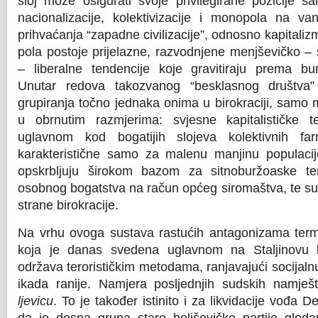
sloj može osigurati svoje privilegirane pozicije 
nacionalizacije, kolektivizacije i monopola na va
prihvaćanja “zapadne civilizacije”, odnosno kapitaliz
pola postoje prijelazne, razvodnjene menjševičko – 
– liberalne tendencije koje gravitiraju prema bur
Unutar redova takozvanog “besklasnog društva”
grupiranja točno jednaka onima u birokraciji, samo 
u obrnutim razmjerima: svjesne kapitalističke 
uglavnom kod bogatijih slojeva kolektivnih fa
karakteristične samo za malenu manjinu populacije
opskrbljuju širokom bazom za sitnoburžoaske te
osobnog bogatstva na račun općeg siromaštva, te su 
strane birokracije.
Na vrhu ovoga sustava rastućih antagonizama termi
koja je danas svedena uglavnom na Staljinovu bo
održava terorističkim metodama, ranjavajući socijal
ikada ranije. Namjera posljednjih sudskih namješt
ljevicu
. To je također istinito i za likvidacije vođa 