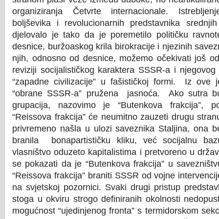
organiziranja Četvrte internacionale. Istrebljen
boljševika i revolucionarnih predstavnika srednji
djelovalo je tako da je poremetilo političku ravnot
desnice, buržoaskog krila birokracije i njezinih save
njih, odnosno od desnice, možemo očekivati još od
reviziji socijalističkog karaktera SSSR-a i njegovog
“zapadne civilizacije” u fašističkoj formi. Iz ove 
“obrane SSSR-a” pružena jasnoća. Ako sutra bur
grupacija, nazovimo je “Butenkova frakcija”, p
“Reissova frakcija” će neumitno zauzeti drugu stran
privremeno našla u ulozi saveznika Staljina, ona b
branila bonapartističku kliku, već socijalnu b
vlasništvo oduzeto kapitalistima i pretvoreno u drža
se pokazati da je “Butenkova frakcija” u savezništv
“Reissova frakcija” braniti SSSR od vojne intervencij
na svjetskoj pozornici. Svaki drugi pristup predstavl
stoga u okviru strogo definiranih okolnosti nedopust
mogućnost “ujedinjenog fronta” s termidorskom sekci