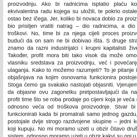
proizvodnju. Ako bi radnicima isplatio plaću ko
ekvivalentna radu kojega su uložili, te pokrio osta
ostao bez ičega. Jer, koliko bi novaca dobio za proiz
bio prisiljen vratiti natrag – dio radnicima, a dio
troškovi. No, time bi za njega cijeli proces proiz
budući da on sam ne bi dobivao išta. S druge stra
znamo da razni industrijalci i krupni kapitalisti ž
Također, profit mora biti tako visok da može omo
vlasniku sredstava za proizvodnju, već i povećanj
ulaganja. Kako to možemo razumjeti? To je pitanje
objašnjava na kojim osnovama funkcionira postoje
Stoga ćemo ga svakako nastojati objasniti. Vjerujem
da objasne ovu zagonetku pretpostavljajući da naš
profit time što se roba prodaje po cijeni koja je veća 
odnosno veća od troškova proizvodnje. Stvar bi
funkcionirati kada bi promatrali samo jednog gazdu,
postojale dvije strogo razdvojene skupine – jedni k
koji kupuju. No mi moramo uzeti u obzir čitavo druš
sistem, odnosno moramo uzeti u obzir kakvi su oni u 