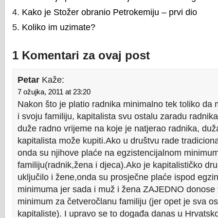
Kako je Stožer obranio Petrokemiju – prvi dio
Koliko im uzimate?
1 Komentari za ovaj post
Petar
Kaže:
7 ožujka, 2011 at 23:20
Nakon što je platio radnika minimalno tek toliko da
i svoju familiju, kapitalista svu ostalu zaradu radnika
duže radno vrijeme na koje je natjerao radnika, duža 
kapitalista može kupiti.Ako u društvu rade tradicio
onda su njihove plaće na egzistencijalnom minimu
familiju(radnik,žena i djeca).Ako je kapitalističko dru
uključilo i žene,onda su prosječne plaće ispod egzi
minimuma jer sada i muž i žena ZAJEDNO donose te
minimum za četveročlanu familiju (jer opet je sva os
kapitaliste). I upravo se to događa danas u Hrvatskoj