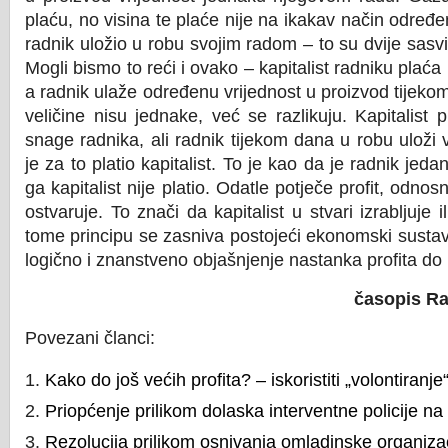
plaću, no visina te plaće nije na ikakav način određe
radnik uložio u robu svojim radom – to su dvije sasv
Mogli bismo to reći i ovako – kapitalist radniku plać
a radnik ulaže određenu vrijednost u proizvod tijekom
veličine nisu jednake, već se razlikuju. Kapitalist 
snage radnika, ali radnik tijekom dana u robu uloži
je za to platio kapitalist. To je kao da je radnik jed
ga kapitalist nije platio. Odatle potječe profit, odnosn
ostvaruje. To znači da kapitalist u stvari izrabljuje i
tome principu se zasniva postojeći ekonomski sustav.
logično i znanstveno objašnjenje nastanka profita d
časopis Ra
Povezani članci:
Kako do još većih profita? – iskoristiti „volontiranje
Priopćenje prilikom dolaska interventne policije na
Rezolucija prilikom osnivanja omladinske organizaci