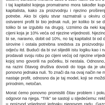
i taj kapitalist kojega promatramo mora također kup
kapitalista, kako za proizvodnju i njezino prošire
potrebe. Ako bi cijelu stvar razmatrali u okviru c
ostvareni profit bi bio jednak nuli, jer koliko bi se 
toliko bi se izgubilo na drugoj. Uzmimo da neki kap
cijeni koja je 10% veća od njezine vrijednosti. Njezi
bi se, naravno, dobit od 10%, no taj kapitalist bi od
sirovine i ostala potrebna sredstva za proizvodnju 
odjeću itd. Budući da bi svi slijedili istu logiku kao i 
prodavali svoju robu po cijeni većoj od njezine vrijed
kojoj smo govorili na početku, bi nestala. Odnosno, 
na razini čitavog društva dovodi do toga da je uk
ponovno jednaka nuli. To znači da na ovaj način ne 
nastaje profit, odnosno da je taj model, koji se možd
prirodnim, netočan.
Morat ćemo ponovno promisliti čitav problem i poku
odgovor na njega. “Trik” se sastoji u sljedećemu: rek
u proizvod vrijednost jednaku njegovom radu. Gazd