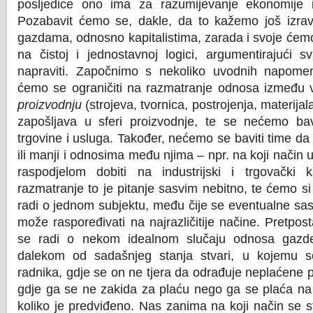
posljedice ono ima za razumijevanje ekonomije 
Pozabavit ćemo se, dakle, da to kažemo još izravn
gazdama, odnosno kapitalistima, zarada i svoje ćemo 
na čistoj i jednostavnoj logici, argumentirajući 
napraviti. Započnimo s nekoliko uvodnih napom
ćemo se ograničiti na razmatranje odnosa između 
proizvodnju
(strojeva, tvornica, postrojenja, materijal
zapošljava u sferi proizvodnje, te se nećemo bav
trgovine i usluga. Također, nećemo se baviti time da l
ili manji i odnosima među njima – npr. na koji način u
raspodjelom dobiti na industrijski i trgovački 
razmatranje to je pitanje sasvim nebitno, te ćemo si
radi o jednom subjektu, među čije se eventualne sas
može raspoređivati na najrazličitije načine. Pretpo
se radi o nekom idealnom slučaju odnosa gazde 
dalekom od sadašnjeg stanja stvari, u kojemu s
radnika, gdje se on ne tjera da odrađuje neplaćene 
gdje ga se ne zakida za plaću nego ga se plaća na v
koliko je predviđeno. Nas zanima na koji način se s