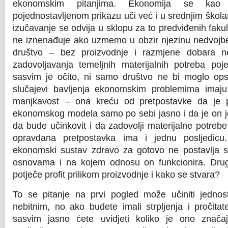
ekonomskim pitanjima. Ekonomija se kao 
pojednostavljenom prikazu uči već i u srednjim škola
izučavanje se odvija u sklopu za to predviđenih fakult
ne iznenađuje ako uzmemo u obzir njezinu nedvojbe
društvo – bez proizvodnje i razmjene dobara 
zadovoljavanja temeljnih materijalnih potreba poj
sasvim je očito, ni samo društvo ne bi moglo opst
slučajevi bavljenja ekonomskim problemima imaju 
manjkavost – ona kreću od pretpostavke da je p
ekonomskog modela samo po sebi jasno i da je on je
da bude učinkovit i da zadovolji materijalne potreb
opravdana pretpostavka ima i jednu posljedicu.
ekonomski sustav zdravo za gotovo ne postavlja se
osnovama i na kojem odnosu on funkcionira. Drug
potječe profit prilikom proizvodnje i kako se stvara?
To se pitanje na prvi pogled može učiniti jednos
nebitnim, no ako budete imali strpljenja i pročitat
sasvim jasno ćete uvidjeti koliko je ono znača