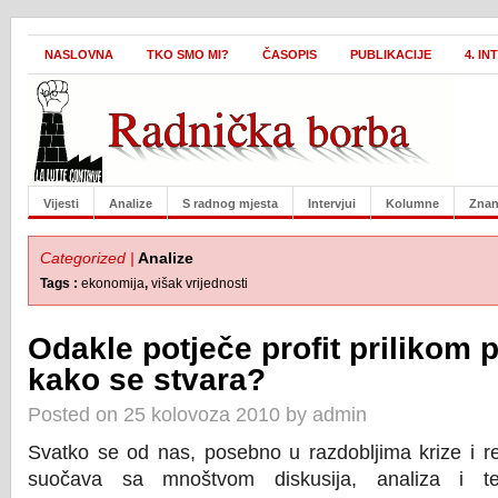
NASLOVNA
TKO SMO MI?
ČASOPIS
PUBLIKACIJE
4. I
Vijesti
Analize
S radnog mjesta
Intervjui
Kolumne
Znan
Categorized |
Analize
Tags :
ekonomija
,
višak vrijednosti
Odakle potječe profit prilikom p
kako se stvara?
Posted on 25 kolovoza 2010 by admin
Svatko se od nas, posebno u razdobljima krize i r
suočava sa mnoštvom diskusija, analiza i te