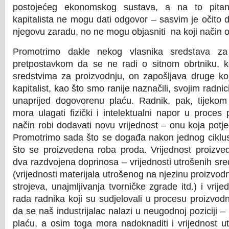
postojećeg ekonomskog sustava, a na to pitan
kapitalista ne mogu dati odgovor – sasvim je očito
njegovu zaradu, no ne mogu objasniti na koji način o
Promotrimo dakle nekog vlasnika sredstava za
pretpostavkom da se ne radi o sitnom obrtniku, k
sredstvima za proizvodnju, on zapošljava druge ko
kapitalist, kao što smo ranije naznačili, svojim radni
unaprijed dogovorenu plaću. Radnik, pak, tijek
mora ulagati fizički i intelektualni napor u proces 
način robi dodavati novu vrijednost – onu koja potj
Promotrimo sada što se događa nakon jednog ciklus
što se proizvedena roba proda. Vrijednost proizve
dva razdvojena doprinosa – vrijednosti utrošenih sr
(vrijednosti materijala utrošenog na njezinu proizvod
strojeva, unajmljivanja tvorničke zgrade itd.) i vrije
rada radnika koji su sudjelovali u procesu proizvod
da se naš industrijalac nalazi u neugodnoj poziciji – 
plaću, a osim toga mora nadoknaditi i vrijednost u