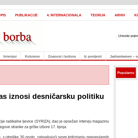
PIS
PUBLIKACIJE
4. INTERNACIONALA
TEORIJA
ARHIV
K
Intervjui
Kolumne
Znanost i kultura
Iz povijesti
Jadrankamen – s
Popularno
s iznosi desničarsku politiku
icije radikalne ljevice (SYRIZA), dao je opsežan intervju magazinu
gove stranke za grčke izbore 17. lipnja.
 s otprilike 30 posto, zahvaljujući svom kritiziranju nepopularnih