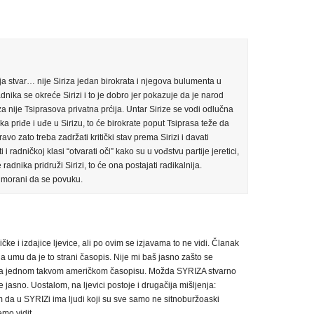
a stvar… nije Siriza jedan birokrata i njegova bulumenta u
adnika se okreće Sirizi i to je dobro jer pokazuje da je narod
za nije Tsiprasova privatna prćija. Untar Sirize se vodi odlučna
ika priđe i uđe u Sirizu, to će birokrate poput Tsiprasa teže da
o zato treba zadržati kritički stav prema Sirizi i davati
i radničkoj klasi “otvarati oči” kako su u vođstvu partije jeretici,
e radnika pridruži Sirizi, to će ona postajati radikalnija.
rimorani da se povuku.
ke i izdajice ljevice, ali po ovim se izjavama to ne vidi. Članak
na umu da je to strani časopis. Nije mi baš jasno zašto se
ma jednom takvom američkom časopisu. Možda SYRIZA stvarno
 jasno. Uostalom, na ljevici postoje i drugačija mišljenja:
 da u SYRIZi ima ljudi koji su sve samo ne sitnoburžoaski
ćemo vidit…