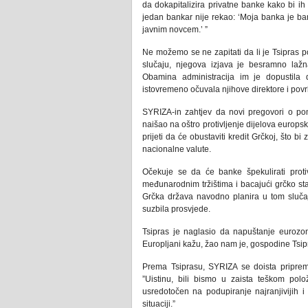
da dokapitalizira privatne banke kako bi ih 
jedan bankar nije rekao: ‘Moja banka je bank
javnim novcem.’ ”
Ne možemo se ne zapitati da li je Tsipras po
slučaju, njegova izjava je besramno lažn
Obamina administracija im je dopustila d
istovremeno očuvala njihove direktore i povr
SYRIZA-in zahtjev da novi pregovori o p
naišao na oštro protivljenje dijelova euro
prijeti da će obustaviti kredit Grčkoj, što b
nacionalne valute.
Očekuje se da će banke špekulirati prot
međunarodnim tržištima i bacajući grčko sta
Grčka država navodno planira u tom slučaju
suzbila prosvjede.
Tsipras je naglasio da napuštanje eurozon
Europljani kažu, žao nam je, gospodine Tsip
Prema Tsiprasu, SYRIZA se doista priprem
”Uistinu, bili bismo u zaista teškom polo
usredotočen na podupiranje najranjivijih i n
situaciji.”