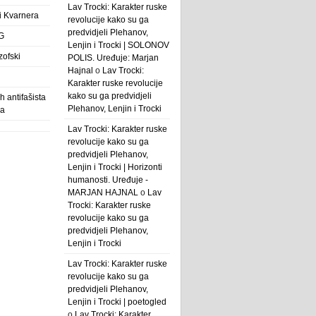
Lav Trocki: Karakter ruske
 i Kvarnera
revolucije kako su ga
predvidjeli Plehanov,
G
Lenjin i Trocki | SOLONOV
zofski
POLIS. Uređuje: Marjan
Hajnal
o
Lav Trocki:
Karakter ruske revolucije
kako su ga predvidjeli
 antifašista
Plehanov, Lenjin i Trocki
ba
Lav Trocki: Karakter ruske
revolucije kako su ga
predvidjeli Plehanov,
Lenjin i Trocki | Horizonti
humanosti. Uređuje -
MARJAN HAJNAL
o
Lav
Trocki: Karakter ruske
revolucije kako su ga
predvidjeli Plehanov,
Lenjin i Trocki
Lav Trocki: Karakter ruske
revolucije kako su ga
predvidjeli Plehanov,
Lenjin i Trocki | poetogled
o
Lav Trocki: Karakter