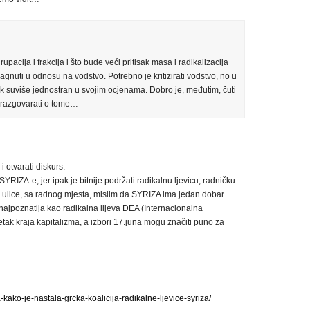
rupacija i frakcija i što bude veći pritisak masa i radikalizacija
vagnuti u odnosu na vodstvo. Potrebno je kritizirati vodstvo, no u
ak suviše jednostran u svojim ocjenama. Dobro je, međutim, čuti
i razgovarati o tome…
i otvarati diskurs.
SYRIZA-e, jer ipak je bitnije podržati radikalnu ljevicu, radničku
a ulice, sa radnog mjesta, mislim da SYRIZA ima jedan dobar
h najpoznatija kao radikalna lijeva DEA (Internacionalna
etak kraja kapitalizma, a izbori 17.juna mogu značiti puno za
a-kako-je-nastala-grcka-koalicija-radikalne-ljevice-syriza/