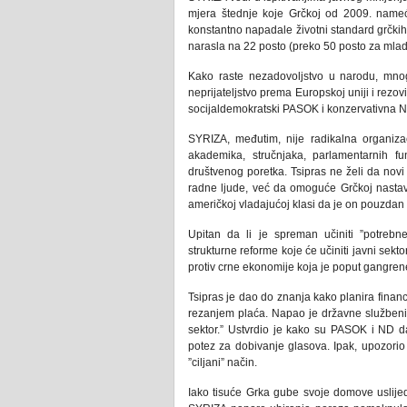
mjera štednje koje Grčkoj od 2009. nameć
konstantno napadale životni standard grčkih
narasla na 22 posto (preko 50 posto za mlad
Kako raste nezadovoljstvo u narodu, mnog
neprijateljstvo prema Europskoj uniji i rezo
socijaldemokratski PASOK i konzervativna 
SYRIZA, međutim, nije radikalna organizac
akademika, stručnjaka, parlamentarnih fu
društvenog poretka. Tsipras ne želi da nov
radne ljude, već da omoguće Grčkoj nasta
američkoj vladajućoj klasi da je on pouzdan 
Upitan da li je spreman učiniti ”potrebn
strukturne reforme koje će učiniti javni sekto
protiv crne ekonomije koja je poput gangre
Tsipras je dao do znanja kako planira finan
rezanjem plaća. Napao je državne službenike,
sektor.” Ustvrdio je kako su PASOK i ND da
potez za dobivanje glasova. Ipak, upozorio
”ciljani” način.
Iako tisuće Grka gube svoje domove uslijed