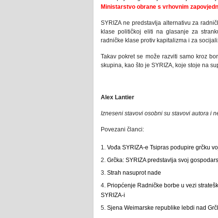
Ministarstvo obrane s vrhovnim zapovjed
SYRIZA ne predstavlja alternativu za radnič
klase političkoj eliti na glasanje za stran
radničke klase protiv kapitalizma i za socijal
Takav pokret se može razviti samo kroz borbu
skupina, kao što je SYRIZA, koje stoje na su
Alex Lantier
Izneseni stavovi osobni su stavovi autora i
Povezani članci:
Vođa SYRIZA-e Tsipras podupire grčku vo
Grčka: SYRIZA predstavlja svoj gospodar
Strah nasuprot nade
Priopćenje Radničke borbe u vezi stratešk
SYRIZA-i
Sjena Weimarske republike lebdi nad Gr