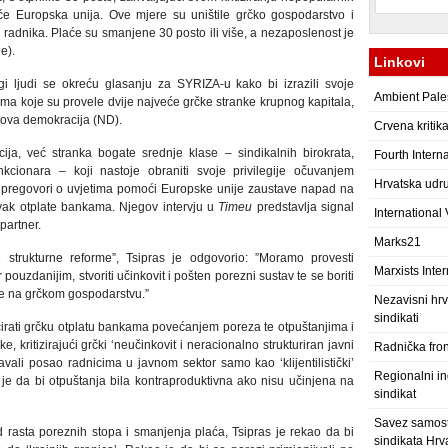
e Europska unija. Ove mjere su uništile grčko gospodarstvo i
 radnika. Plaće su smanjene 30 posto ili više, a nezaposlenost je
e).
Linkovi
i ljudi se okreću glasanju za SYRIZA-u kako bi izrazili svoje
Ambient Pale
vima koje su provele dvije najveće grčke stranke krupnog kapitala,
Nova demokracija (ND).
Crvena kritik
ija, već stranka bogate srednje klase – sindikalnih birokrata,
Fourth Intern
nkcionara – koji nastoje obraniti svoje privilegije očuvanjem
Hrvatska udru
i pregovori o uvjetima pomoći Europske unije zaustave napad na
vak otplate bankama. Njegov intervju u
Timeu
predstavlja signal
International
partner.
Marks21
e strukturne reforme”, Tsipras je odgovorio: ”Moramo provesti
Marxists Inter
r pouzdanijim, stvoriti učinkovit i pošten porezni sustav te se boriti
ne na grčkom gospodarstvu.”
Nezavisni hrv
sindikati
cirati grčku otplatu bankama povećanjem poreza te otpuštanjima i
 kritizirajući grčki ‘neučinkovit i neracionalno strukturiran javni
Radnička fro
vali posao radnicima u javnom sektor samo kao ‘klijentilistički’
Regionalni ind
 je da bi otpuštanja bila kontraproduktivna ako nisu učinjena na
sindikat
Savez samost
 rasta poreznih stopa i smanjenja plaća, Tsipras je rekao da bi
sindikata Hrv