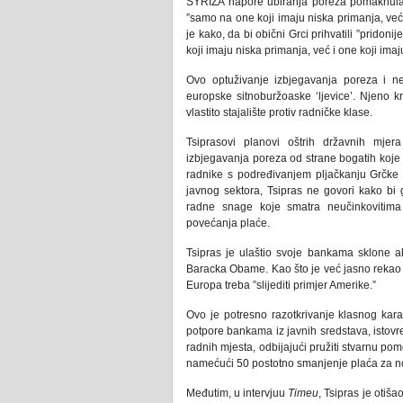
SYRIZA napore ubiranja poreza pomaknula do
”samo na one koji imaju niska primanja, već 
je kako, da bi obični Grci prihvatili ”pridoni
koji imaju niska primanja, već i one koji ima
Ovo optuživanje izbjegavanja poreza i neu
europske sitnoburžoaske ‘ljevice’. Njeno kri
vlastito stajalište protiv radničke klase.
Tsiprasovi planovi oštrih državnih mjer
izbjegavanja poreza od strane bogatih koje 
radnike s podređivanjem pljačkanju Grčke 
javnog sektora, Tsipras ne govori kako bi g
radne snage koje smatra neučinkovitima
povećanja plaće.
Tsipras je ulaštio svoje bankama sklone a
Baracka Obame. Kao što je već jasno rekao 
Europa treba ”slijediti primjer Amerike.”
Ovo je potresno razotkrivanje klasnog kara
potpore bankama iz javnih sredstava, istov
radnih mjesta, odbijajući pružiti stvarnu 
namećući 50 postotno smanjenje plaća za no
Međutim, u intervjuu
Timeu
, Tsipras je otiša