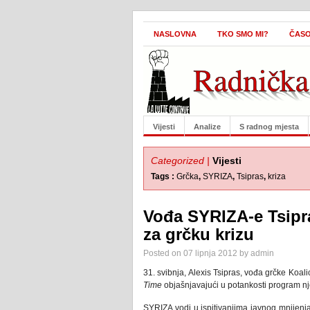
NASLOVNA
TKO SMO MI?
ČASO
Vijesti
Analize
S radnog mjesta
Categorized |
Vijesti
Tags :
Grčka
,
SYRIZA
,
Tsipras
,
kriza
Vođa SYRIZA-e Tsipra
za grčku krizu
Posted on 07 lipnja 2012 by admin
31. svibnja, Alexis Tsipras, vođa grčke Koal
Time
objašnjavajući u potankosti program nje
SYRIZA vodi u ispitivanjima javnog mnijenja,