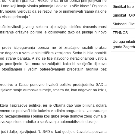
 ‘krajnjih granica’. Rekao je da bi se porezi primjenjivali ne
i one koji imaju visoko primanja i dolaze iz više klase.” Objasnio
Sindikat Istre
jeti”, moraju vjerovati da se rezovi ne bi primjenjivali ”samo na one
Sindikat TOK
ju visoko primanja.”
Slobodni Filo
činkovitosti javnog sektora utjelovljuju ciničnu dvosmislenost
tiziranje državne politike je oblikovano tako da prikrije njihovo
TEHNOS
Udruga mladih
grada Zagre
a protiv izbjegavanja poreza ne bi značajno suzbili praksu
se događa u svim kapitalističkim zemljama. Svrha bi bila pomiriti
od strane banaka. A što se tiče navodno neracionalnog ustroja
a promijenio. No, mora se zaključiti kako bi se riješio dijelova
 otpuštanjem i većim opterećivanjem preostalih radnika bez
kreditive u
Timeu
ponovno hvaleći politiku predsjednika SAD-a
tijekom svoje europske turneje, smatra da, kao odgovor na krizu,
ktera Tsiprasove politike, jer je Obama dao više bilijuna dolara
remeno se protiveći bilo kakvim vladinim programima za stvaranje
pomoć nezaposlenima i onima koji gube svoje domove zbog ovrha te
vozaposlene radnike u spašavanju automobilske industrije.
o još i dalje, izjavljujući: ”U SAD-u, kad god je država bila pozvana