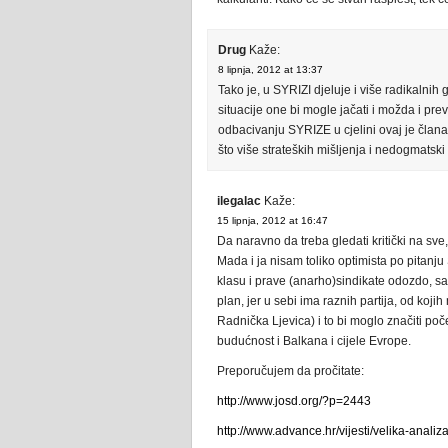
Drug
Kaže:
8 lipnja, 2012 at 13:37
Tako je, u SYRIZI djeluje i više radikalnih g
situacije one bi mogle jačati i možda i pre
odbacivanju SYRIZE u cjelini ovaj je član
što više strateških mišljenja i nedogmatsk
ilegalac
Kaže:
15 lipnja, 2012 at 16:47
Da naravno da treba gledati kritički na sve, 
Mada i ja nisam toliko optimista po pitanju 
klasu i prave (anarho)sindikate odozdo, s
plan, jer u sebi ima raznih partija, od koji
Radnička Ljevica) i to bi moglo značiti poč
budućnost i Balkana i cijele Evrope.
Preporučujem da pročitate:
http://www.josd.org/?p=2443
http://www.advance.hr/vijesti/velika-analiz