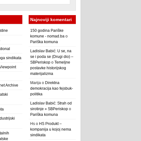
Najnoviji komentari
stine
150 godina Pariške
komune - nomad.ba
o
a
Pariška komuna
ational
Ladislav Babić: U se, na
se i poda se (Drugi dio) –
ga sindikata
SBPeriskop
o
Temeljne
 Viewpoint
postavke historijskog
materijalizma
Marija
o
Direktna
net Archive
demokracija kao fejsbuk-
politika
atski
Ladislav Babić: Strah od
sirotinje » SBPeriskop
o
nta
Pariška komuna
ustrijski
Hs
o
HS Produkt –
kompanija u kojoj nema
alnih
sindikata
atske