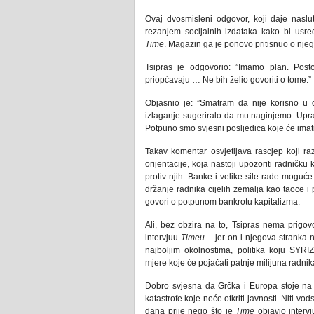
Ovaj dvosmisleni odgovor, koji daje naslut
rezanjem socijalnih izdataka kako bi usred
Time
. Magazin ga je ponovo pritisnuo o nje
Tsipras je odgovorio: ”Imamo plan. Posto
priopćavaju … Ne bih želio govoriti o tome.”
Objasnio je: ”Smatram da nije korisno u 
izlaganje sugeriralo da mu naginjemo. Upra
Potpuno smo svjesni posljedica koje će imati
Takav komentar osvjetljava rascjep koji ra
orijentacije, koja nastoji upozoriti radničk
protiv njih. Banke i velike sile rade moguć
držanje radnika cijelih zemalja kao taoce i 
govori o potpunom bankrotu kapitalizma.
Ali, bez obzira na to, Tsipras nema prigov
intervjuu
Timeu
– jer on i njegova stranka ni
najboljim okolnostima, politika koju SYR
mjere koje će pojačati patnje milijuna radnik
Dobro svjesna da Grčka i Europa stoje na 
katastrofe koje neće otkriti javnosti. Niti
dana prije nego što je
Time
objavio interv