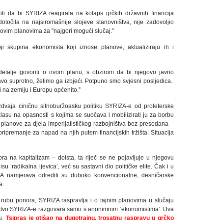
iti da bi SYRIZA reagirala na kolaps grčkih državnih financija
otočila na najsiromašnije slojeve stanovništva, nije zadovoljio
govim planovima za ”najgori mogući slučaj.”
ji skupina ekonomista koji iznose planove, aktualiziraju ih i
detalje govoriti o ovom planu, s obzirom da bi njegovo javno
vo suprotno, želimo ga izbjeći. Potpuno smo svjesni posljedica.
 na zemlju i Europu općenito.”
zdvaja ciničnu sitnoburžoasku politiku SYRIZA-e od proleterske
u klasu na opasnosti s kojima se suočava i mobilizirati ju za borbu
e planove za djela imperijalističkog razbojništva bez presedana –
pripremanje za napad na njih putem financijskih tržišta. Situacija
ora na kapitalizam – doista, ta riječ se ne pojavljuje u njegovu
su ‘radikalna ljevica’, već su sastavni dio političke elite. Čak i u
IZA namjerava odrediti su duboko konvencionalne, desničarske
a.
rubu ponora, SYRIZA raspravlja i o tajnim planovima u slučaju
 vodstvo SYRIZA-e razgovara samo s anonimnim ‘ekonomistima’. Dva
ju,
Tsipras je otišao na dugotrajnu, trosatnu raspravu u grčko