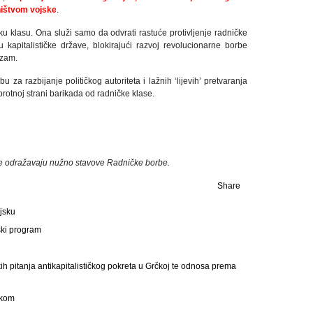
ništvom vojske
.
ku klasu. Ona služi samo da odvrati rastuće protivljenje radničke
ku kapitalističke države, blokirajući razvoj revolucionarne borbe
izam.
 za razbijanje političkog autoriteta i lažnih ‘lijevih’ pretvaranja
protnoj strani barikada od radničke klase.
 ne odražavaju nužno stavove Radničke borbe.
Share
jsku
ski program
ih pitanja antikapitalističkog pokreta u Grčkoj te odnosa prema
čkom