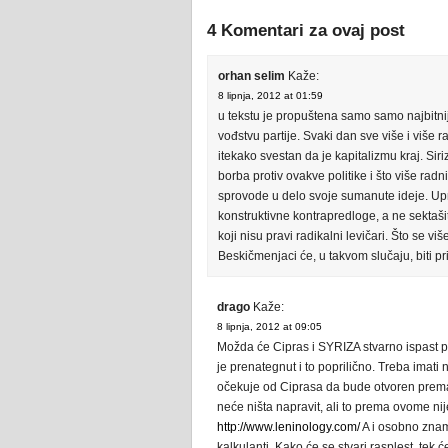
4 Komentari za ovaj post
orhan selim
Kaže:
8 lipnja, 2012 at 01:59
u tekstu je propuštena samo samo najbitnij
vođstvu partije. Svaki dan sve više i više r
itekako svestan da je kapitalizmu kraj. Siri
borba protiv ovakve politike i što više radn
sprovode u delo svoje sumanute ideje. Uprav
konstruktivne kontrapredloge, a ne sektašiti 
koji nisu pravi radikalni levičari. Što se viš
Beskičmenjaci će, u takvom slučaju, biti p
drago
Kaže:
8 lipnja, 2012 at 09:05
Možda će Cipras i SYRIZA stvarno ispast pič
je prenategnut i to poprilično. Treba imati 
očekuje od Ciprasa da bude otvoren pre
neće ništa napravit, ali to prema ovome nije
http://www.leninology.com/
A i osobno znam
kalkulanti. Kako će se stvari rasplest, tek 