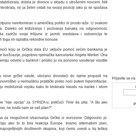
stabilizirala, dobila je dionice u skladu s utrošenim novcem. Niti
rotirala, no ja želim ostati na svojoj poziciji iako ju se spašava
tpuno neinformiran o američkoj politici ili prosto laže. U svakom
a. Daleko od kritiziranja i pozivanja banaka na odgovornost,
a zadrže svoje trilijune iz javnih sredstava i subvencija te
h toga im isplatila rekordne bonuse.
omoći koju je Grčkoj dala EU uključe pomoć većim bankama je
pske buržoazije, pogotovo njemačke kancelarke Angele Merkel. Ona
i zemlju odvelo u bankrot i prisilio ju na ponovno uvođenje vlastite
iv nove grčke valute, ubrzano dovodeći do njene propasti na
Prijavite se n
novništvo u neimaštinu praktički preko noći putem hiperinflacije.
 mobilizirati vojsku kako bi blokirala navalu na banke i silom
e ”nije opcija” za SYRIZA-u, potičući
Time
da pita: ”A što ako
P
ras, ne sviđa nam se vaš plan?”
a za mogućnost izbacivanja Grčke iz eurozone. Odgovorio je:
žaju ako bi to bila reakcija Europe. Imamo alternativni plan,
ajosjetljivijih društvenih skupina, koji ćemo uvesti u toj teškoj