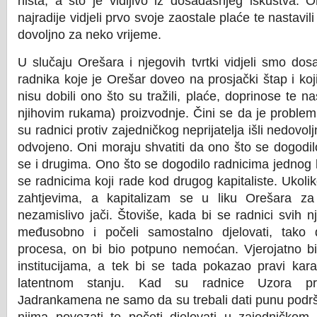
ništa, a što je vidljivo iz dosadašnjeg iskustva. O
najradije vidjeli prvo svoje zaostale plaće te nastavi
dovoljno za neko vrijeme.
U slučaju Orešara i njegovih tvrtki vidjeli smo dos
radnika koje je Orešar doveo na prosjački štap i koji
nisu dobili ono što su tražili, plaće, doprinose te 
njihovim rukama) proizvodnje. Čini se da je problem bi
su radnici protiv zajedničkog neprijatelja išli nedovo
odvojeno. Oni moraju shvatiti da ono što se dogodil
se i drugima. Ono što se dogodilo radnicima jednog k
se radnicima koji rade kod drugog kapitaliste. Ukoli
zahtjevima, a kapitalizam se u liku Orešara za 
nezamislivo jači. Štoviše, kada bi se radnici svih nj
međusobno i počeli samostalno djelovati, tako 
procesa, on bi bio potpuno nemoćan. Vjerojatno bi
institucijama, a tek bi se tada pokazao pravi kara
latentnom stanju. Kad su radnice Uzora pros
Jadrankamena ne samo da su trebali dati punu podršk