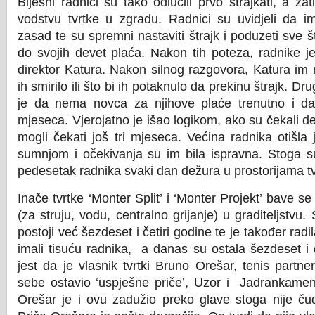
Bijesni radnici su tako odlučili prvo štrajkati, a zat
vodstvu tvrtke u zgradu. Radnici su uvidjeli da i
zasad te su spremni nastaviti štrajk i poduzeti sve 
do svojih devet plaća. Nakon tih poteza, radnike 
direktor Katura. Nakon silnog razgovora, Katura im n
ih smirilo ili što bi ih potaknulo da prekinu štrajk. Dr
je da nema novca za njihove plaće trenutno i da
mjeseca. Vjerojatno je išao logikom, ako su čekali de
mogli čekati još tri mjeseca. Većina radnika otišla
sumnjom i očekivanja su im bila ispravna. Stoga su 
pedesetak radnika svaki dan dežura u prostorijama tv
Inače tvrtke ‘Monter Split’ i ‘Monter Projekt’ bave se
(za struju, vodu, centralno grijanje) u graditeljstvu.
postoji već šezdeset i četiri godine te je također radil
imali tisuću radnika,
a danas su ostala šezdeset i d
jest da je vlasnik tvrtki Bruno Orešar, tenis partn
sebe ostavio ‘uspješne priče’, Uzor i
Jadrankamen. 
Orešar je i ovu zadužio preko glave stoga nije č