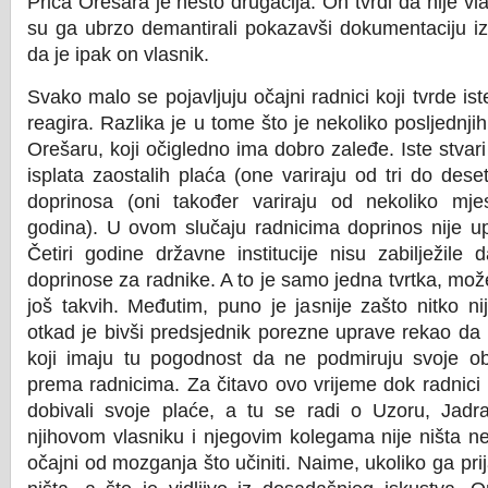
Priča Orešara je nešto drugačija. On tvrdi da nije vla
su ga ubrzo demantirali pokazavši dokumentaciju iz 
da je ipak on vlasnik.
Svako malo se pojavljuju očajni radnici koji tvrde ist
reagira. Razlika je u tome što je nekoliko posljednjih
Orešaru, koji očigledno ima dobro zaleđe. Iste stvari 
isplata zaostalih plaća (one variraju od tri do deset
doprinosa (oni također variraju od nekoliko mj
godina). U ovom slučaju radnicima doprinos nije upl
Četiri godine državne institucije nisu zabilježile
doprinose za radnike. A to je samo jedna tvrtka, može
još takvih. Međutim, puno je jasnije zašto nitko ni
otkad je bivši predsjednik porezne uprave rekao da 
koji imaju tu pogodnost da ne podmiruju svoje o
prema radnicima. Za čitavo ovo vrijeme dok radnici
dobivali svoje plaće, a tu se radi o Uzoru, Jad
njihovom vlasniku i njegovim kolegama nije ništa ne
očajni od mozganja što učiniti. Naime, ukoliko ga prij