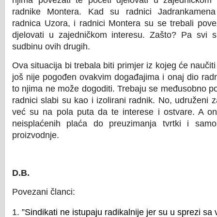
njima povezati te početi djelovati u zajedničkom 
radnike Montera. Kad su radnici Jadrankamena 
radnica Uzora, i radnici Montera su se trebali pove
djelovati u zajedničkom interesu. Zašto? Pa svi su
sudbinu ovih drugih.
Ova situacija bi trebala biti primjer iz kojeg će naučiti
još nije pogođen ovakvim događajima i onaj dio radn
to njima ne može dogoditi. Trebaju se međusobno pov
radnici slabi su kao i izolirani radnik. No, udruženi 
već su na pola puta da te interese i ostvare. A on
neisplaćenih plaća do preuzimanja tvrtki i samos
proizvodnje.
D.B.
Povezani članci:
”Sindikati ne istupaju radikalnije jer su u sprezi sa 